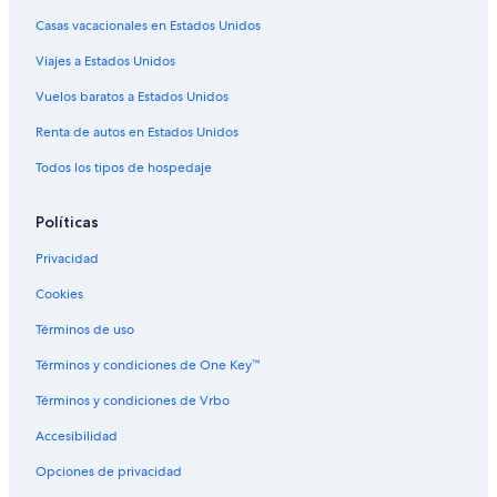
Casas vacacionales en Estados Unidos
Hoteles con estacionamiento en Laureles
Viajes a Estados Unidos
Hoteles con gimnasio en Laureles
Hoteles con alberca en Laureles
Vuelos baratos a Estados Unidos
Hoteles con restaurante en Laureles
Renta de autos en Estados Unidos
Hoteles con sauna en Laureles
Todos los tipos de hospedaje
Hoteles con hidromasaje en Laureles
Políticas
Hoteles con traslado del/al aeropuerto en Laureles
Privacidad
Hoteles Estelar en Laureles
Cookies
Hoteles para bodas en Laureles
Hoteles que aceptan mascotas en Laureles
Términos de uso
Hoteles en Laureles
Términos y condiciones de One Key™
Hoteles cerca de Cerro Nutibara
Términos y condiciones de Vrbo
Hoteles cerca de Centro comercial Unicentro
Accesibilidad
Hoteles cerca de Parques del Río Medellín
Opciones de privacidad