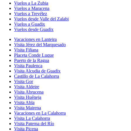
Vuelos a La Zubia
Vuelos a Maracena
Vuelos a Trevélez
Vuelos desde Valle del Zalabi
Vuelos a Guadix
Vuelos desde Guadix
Vacaciones en Lanteira
Visita Jérez del Marquesado
Visita Fiñana
Placeta Conde Luque
Puerto de la Ragua
Visita Paulenca
Visita Alcudia de Guadix
Castillo de La Calahorra
Visita Gor
Visita Aldeire
Visita Abrucena
Visita Huéneja
Visita Abla
Visita Mairena
Vacaciones en La Calahorra
Visita La Calahorra
Visita Paterna del Río
Visita Picena