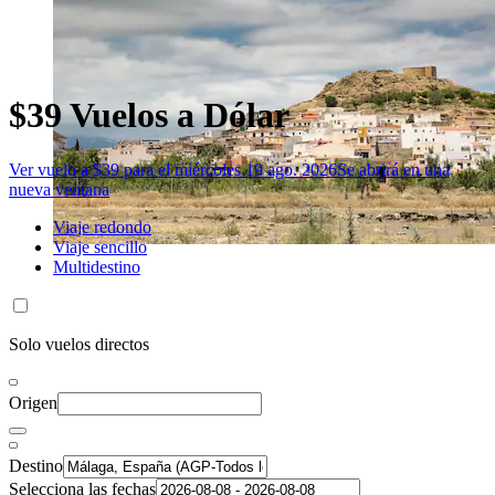
$39 Vuelos a Dólar
Ver vuelo a $39 para el miércoles 19 ago. 2026
Se abrirá en una
nueva ventana
Viaje redondo
Viaje sencillo
Multidestino
Solo vuelos directos
Origen
Destino
Selecciona las fechas