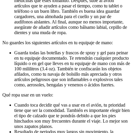
medicinas que estés tomando. Después, sube al avión
artículos que te ayuden a pasar el tiempo, como tu tablet o
teléfono o un buen libro. También es buena idea guardar
cargadores, una almohada para el cuello y un par de
audífonos aislantes. Al final, aunque no menos importante,
asegúrate de añadir artículos como bálsamo labial, cepillo de
dientes y una muda de ropa.
No guardes los siguientes artículos en tu equipaje de mano:
Guarda todas las botellas y frascos de spray y gel para peinar
en tu equipaje documentado. Te retendrán cualquier producto
líquido o en gel que lleves en tu equipaje de mano con más de
100 mililitros (3.4 oz). También te confiscarán los objetos
afilados, como tu navaja de bolsillo más apreciada y otros
artículos peligrosos que son inflamables o explosivos tales
como, aerosoles, bengalas y venenos o ácidos fuertes.
Qué ropa usar en un vuelo:
Cuando toca decidir qué vas a usar en el avión, tu prioridad
tiene que ser la comodidad. También es importante elegir bien
el tipo de calzado que te pondrás debido a que los pies
hinchados son muy frecuentes durante el viaje. Lo mejor son
unos zapatos planos.
Resultado de periodos muy largos sin movimiento, la