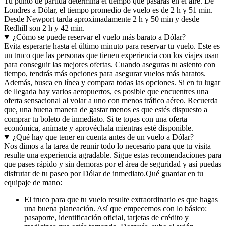
Tu punto de partida determina el tiempo que pasarás en el aire. De
Londres a Dólar, el tiempo promedio de vuelo es de 2 h y 51 min.
Desde Newport tarda aproximadamente 2 h y 50 min y desde
Redhill son 2 h y 42 min.
¿Cómo se puede reservar el vuelo más barato a Dólar?
Evita esperarte hasta el último minuto para reservar tu vuelo. Este es
un truco que las personas que tienen experiencia con los viajes usan
para conseguir las mejores ofertas. Cuando aseguras tu asiento con
tiempo, tendrás más opciones para asegurar vuelos más baratos.
Además, busca en línea y compara todas las opciones. Si en tu lugar
de llegada hay varios aeropuertos, es posible que encuentres una
oferta sensacional al volar a uno con menos tráfico aéreo. Recuerda
que, una buena manera de gastar menos es que estés dispuesto a
comprar tu boleto de inmediato. Si te topas con una oferta
económica, anímate y aprovéchala mientras esté disponible.
¿Qué hay que tener en cuenta antes de un vuelo a Dólar?
Nos dimos a la tarea de reunir todo lo necesario para que tu visita
resulte una experiencia agradable. Sigue estas recomendaciones para
que pases rápido y sin demoras por el área de seguridad y así puedas
disfrutar de tu paseo por Dólar de inmediato.
Qué guardar en tu
equipaje de mano:
El truco para que tu vuelo resulte extraordinario es que hagas
una buena planeación. Así que empecemos con lo básico:
pasaporte, identificación oficial, tarjetas de crédito y