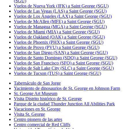
(SGU)
Vuelos de Nueva York (JFK) a Saint George (SGU)
Vuelos de Las Vegas (LAS) a Saint George (SGU)
Vuelos de Los Ángeles (LAX) a Saint George (SGU)
Vuelos de McAllen (MFE) a Saint George (SGU)
Vuelos de Managua (MGA) a Saint George (SGU)
Vuelos de Miami (MIA) a Saint George (SGU)
Vuelos de Oakland (OAK) a Saint George (SGU)
Vuelos de Phoenix (PHX) a Saint George (SGU)
Vuelos de Provo (PVU) a Saint George (SGU)
Vuelos de San Diego (SAN) a Saint George (SGU)
Vuelos de Santo Domingo (SDQ) a Saint George (SGU)
Vuelos de San Francisco (SFO) a Saint George (SGU)
Vuelos de Salt Lake City (SLC) a Saint George (SGU)
Vuelos de Tucson (TUS) a Saint George (SGU)
Tabernáculo de San Jorge
Yacimiento de dinosaurios de St. George en Johnson Farm
St. George Art Museum
Visita Distrito histórico de St. George
Parque de la ciudad Thunder Junction All Abilities Park
Vacaciones en St. George
Visita St. George
Centro pionero de las artes
Centro comercial de Red Cliffs