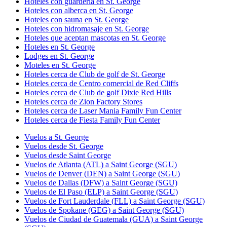
Hoteles con guardería en St. George
Hoteles con alberca en St. George
Hoteles con sauna en St. George
Hoteles con hidromasaje en St. George
Hoteles que aceptan mascotas en St. George
Hoteles en St. George
Lodges en St. George
Moteles en St. George
Hoteles cerca de Club de golf de St. George
Hoteles cerca de Centro comercial de Red Cliffs
Hoteles cerca de Club de golf Dixie Red Hills
Hoteles cerca de Zion Factory Stores
Hoteles cerca de Laser Mania Family Fun Center
Hoteles cerca de Fiesta Family Fun Center
Vuelos a St. George
Vuelos desde St. George
Vuelos desde Saint George
Vuelos de Atlanta (ATL) a Saint George (SGU)
Vuelos de Denver (DEN) a Saint George (SGU)
Vuelos de Dallas (DFW) a Saint George (SGU)
Vuelos de El Paso (ELP) a Saint George (SGU)
Vuelos de Fort Lauderdale (FLL) a Saint George (SGU)
Vuelos de Spokane (GEG) a Saint George (SGU)
Vuelos de Ciudad de Guatemala (GUA) a Saint George