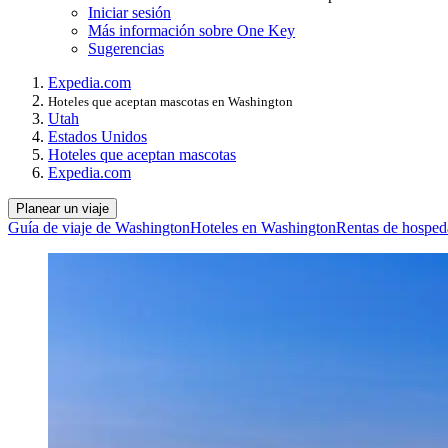
Iniciar sesión
Más información sobre One Key
Sugerencias
Expedia.com
Hoteles que aceptan mascotas en Washington
Utah
Estados Unidos
Hoteles que aceptan mascotas
Expedia.com
Planear un viaje
Guía de viaje de Washington
Hoteles en Washington
Rentas de hosped