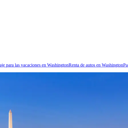
aje para las vacaciones en Washington
Renta de autos en Washington
Pa