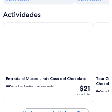
Actividades
Entrada al Museo Lindt Casa del Chocolate
Tour Zuric
Entrada al Museo Lindt Casa del Chocolate
Tour Zur
Chocola
$21
88%
de los clientes lo recomiendan
86%
de los
por adulto