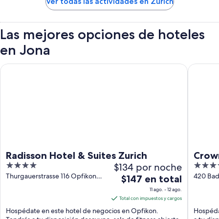
Ver todas las actividades en Zúrich
Las mejores opciones de hoteles
en Jona
Radisson Hotel & Suites Zurich
Crowne P
Radisson Hotel & Suites Zurich
Crown
4
$134 por noche
4
out
out
Thurgauerstrasse 116 Opfikon
420 Bad
El
$147 en total
Zurich
of
of
precio
11 ago. - 12 ago.
5
5
es
Total con impuestos y cargos
de
Hospédate en este hotel de negocios en Opfikon.
Hospéda
$147