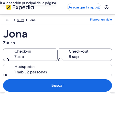
Ir a la sección principal de la página
Descargar la app
Planear un viaje
Suiza
Jona
Jona
Zúrich
Check-in
Check-out
7 sep
8 sep
Huéspedes
1 hab., 2 personas
Buscar
Explorar mapa