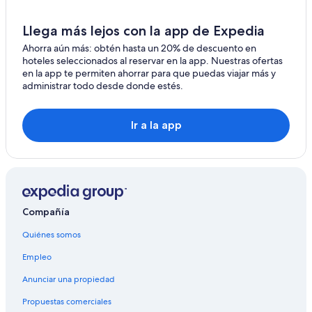
Hoteles en Weesen
Hoteles en Benken
Llega más lejos con la app de Expedia
B&B en Rapperswil-Jona
Ahorra aún más: obtén hasta un 20% de descuento en
hoteles seleccionados al reservar en la app. Nuestras ofertas
Hoteles en Rapperswil-Jona
en la app te permiten ahorrar para que puedas viajar más y
administrar todo desde donde estés.
Hoteles en Ebnat-Kappel
Hoteles en Bütschwil
Ir a la app
Hoteles en Lichtensteig
Compañía
Quiénes somos
Empleo
Anunciar una propiedad
Propuestas comerciales