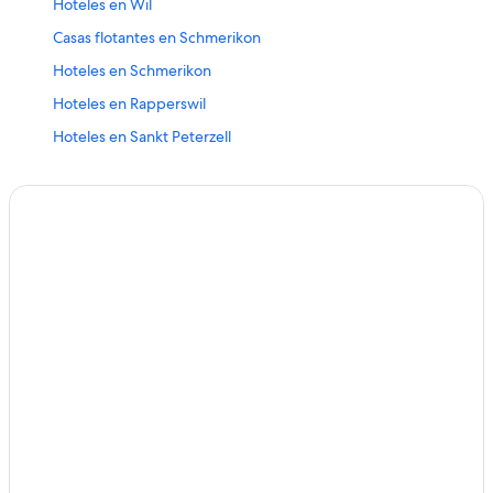
Hoteles en Wil
Casas flotantes en Schmerikon
Hoteles en Schmerikon
Hoteles en Rapperswil
Hoteles en Sankt Peterzell
Hoteles en Stein
Hoteles en Gommiswald
Hoteles en Wattwil
Hoteles en Hemberg
Hoteles 3 estrellas en Bollingen
Hoteles en Bollingen
Hoteles en Ernetschwil
Hoteles 2 estrellas en Amden
Hoteles de senderismo en Amden
Hoteles en Amden