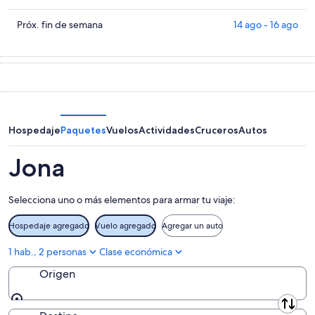
Jona
precios
para
en
Consultar
Próx. fin de semana
14 ago - 16 ago
hoy,
Jona
precios
8
para
en
ago
mañana
Jona
-
por
para
9
la
el
ago
noche,
próximo
9
fin
Hospedaje
Paquetes
Vuelos
Actividades
Cruceros
Autos
ago
de
-
semana,
Jona
10
14
ago
ago
Selecciona uno o más elementos para armar tu viaje:
-
16
Hospedaje agregado
Vuelo agregado
Agregar un auto
ago
1 hab., 2 personas
Clase económica
Origen
Origen