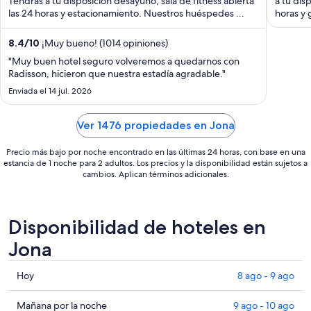
Tendrás a tu disposición desayuno, sala de fitness abierta
a tu disp
las 24 horas y estacionamiento. Nuestros huéspedes ...
en
horas y 
total
por
8.4
/
10
¡Muy bueno! (1014 opiniones)
noche
"Muy buen hotel seguro volveremos a quedarnos con
del
Radisson, hicieron que nuestra estadía agradable."
11
Enviada el 14 jul. 2026
ago
al
Ver 1476 propiedades en Jona
12
ago
Precio más bajo por noche encontrado en las últimas 24 horas, con base en una
estancia de 1 noche para 2 adultos. Los precios y la disponibilidad están sujetos a
cambios. Aplican términos adicionales.
Disponibilidad de hoteles en
Jona
Consultar
Hoy
8 ago - 9 ago
precios
en
Consultar
Mañana por la noche
9 ago - 10 ago