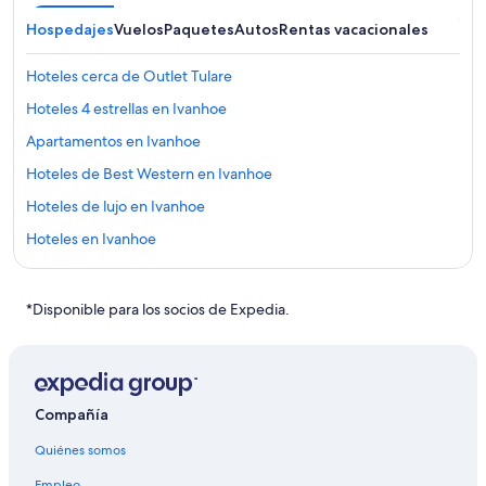
Hospedajes
Vuelos
Paquetes
Autos
Rentas vacacionales
Hoteles cerca de Outlet Tulare
Hoteles 4 estrellas en Ivanhoe
Apartamentos en Ivanhoe
Hoteles de Best Western en Ivanhoe
Hoteles de lujo en Ivanhoe
Hoteles en Ivanhoe
Moteles en Ivanhoe
Hoteles cerca de Parque de aventuras Visalia
*Disponible para los socios de Expedia.
Hoteles cerca de Sensia Salon and Day Spa
Hoteles cerca de Campo de golf Exter Public
Hoteles cerca de Visalia Fox Theatre
Compañía
Cabañas en Condado de Tulare
Quiénes somos
Casas vacacionales en Condado de Tulare
Empleo