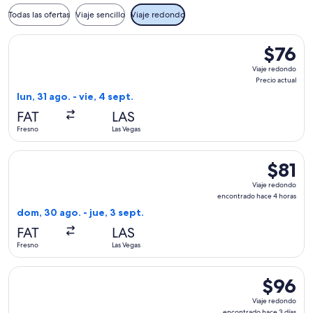
Todas las ofertas
Viaje sencillo
Viaje redondo
Seleccionar vuelo de Allegiant Air, con salida el lun, 31 ago.
$76
$76
Viaje
Viaje redondo
redondo,
Precio actual
Precio
lun, 31 ago. - vie, 4 sept.
actual
FAT
LAS
Fresno
Las Vegas
Seleccionar vuelo de Allegiant Air, con salida el dom, 30 ag
$81
$81
Viaje
Viaje redondo
redondo
encontrado hace 4 horas
encontr
dom, 30 ago. - jue, 3 sept.
hace
FAT
LAS
4
Fresno
Las Vegas
horas
Seleccionar vuelo de Bargain Flight, con salida el mar, 26 e
$96
$96
Viaje
Viaje redondo
redondo,
encontrado hace 3 días