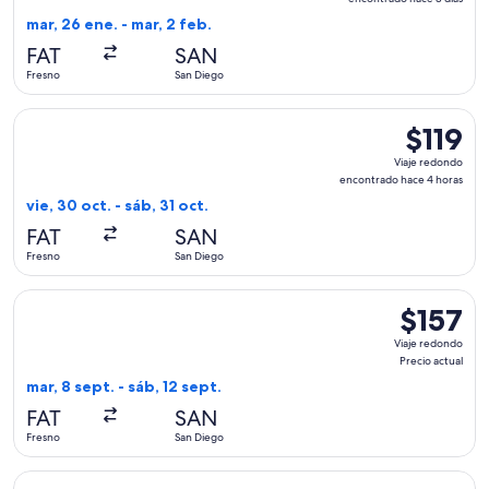
encontra
mar, 26 ene. - mar, 2 feb.
hace
FAT
SAN
3
Fresno
San Diego
días
Seleccionar vuelo de Southwest Airlines, con salida el vie, 3
$119
$119
Viaje
Viaje redondo
redondo,
encontrado hace 4 horas
encontrad
vie, 30 oct. - sáb, 31 oct.
hace
FAT
SAN
4
Fresno
San Diego
horas
Seleccionar vuelo de United, con salida el mar, 8 sept. desde
$157
$157
Viaje
Viaje redondo
redondo,
Precio actual
Precio
mar, 8 sept. - sáb, 12 sept.
actual
FAT
SAN
Fresno
San Diego
Seleccionar vuelo de American Airlines, con salida el mié, 2