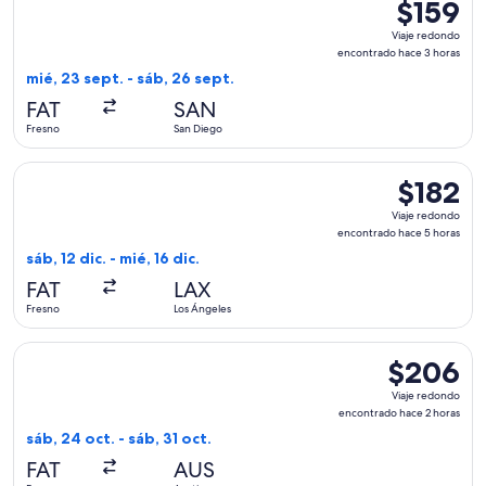
$159
$159
Viaje
Viaje redondo
redondo,
encontrado hace 3 horas
encontrad
mié, 23 sept. - sáb, 26 sept.
hace
FAT
SAN
3
Fresno
San Diego
horas
Seleccionar vuelo de Southwest Airlines, con salida el sáb, 1
$182
$182
Viaje
Viaje redondo
redondo,
encontrado hace 5 horas
encontrad
sáb, 12 dic. - mié, 16 dic.
hace
FAT
LAX
5
Fresno
Los Ángeles
horas
Seleccionar vuelo de Southwest Airlines, con salida el sáb, 
$206
$206
Viaje
Viaje redondo
redondo,
encontrado hace 2 horas
encontrado
sáb, 24 oct. - sáb, 31 oct.
hace
FAT
AUS
2