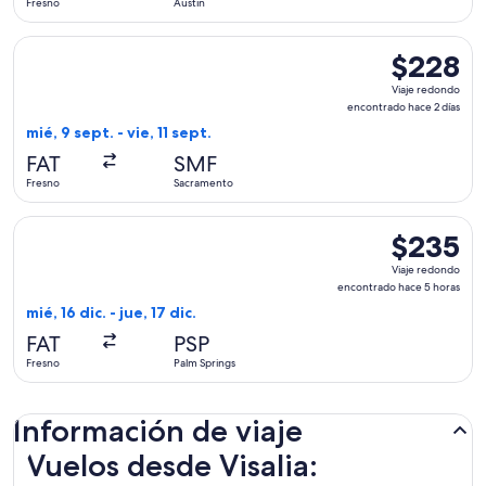
Fresno
Austin
horas
Seleccionar vuelo de Southwest Airlines, con salida el mié, 
$228
$228
Viaje
Viaje redondo
redondo,
encontrado hace 2 días
encontrado
mié, 9 sept. - vie, 11 sept.
hace
FAT
SMF
2
Fresno
Sacramento
días
Seleccionar vuelo de Southwest Airlines, con salida el mié, 1
$235
$235
Viaje
Viaje redondo
redondo,
encontrado hace 5 horas
encontrado
mié, 16 dic. - jue, 17 dic.
hace
FAT
PSP
5
Fresno
Palm Springs
horas
Información de viaje
Vuelos desde Visalia: