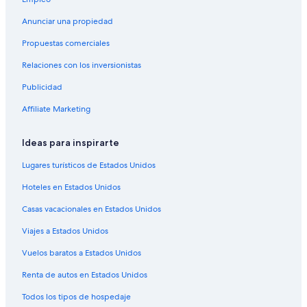
Casas rurales en Condado de Tulare
Anunciar una propiedad
Hoteles baratos en Condado de Tulare
Propuestas comerciales
Hoteles en Tulare
Relaciones con los inversionistas
Hoteles cerca de Centro de convenciones Visalia
Publicidad
Hoteles de lujo en Farmersville
Affiliate Marketing
Hoteles cerca de Ayuntamiento de Visalia
Hoteles 5 estrellas en Exeter
Ideas para inspirarte
Cabañas en Exeter
Lugares turísticos de Estados Unidos
Hoteles históricos en Exeter
Hoteles en Estados Unidos
Hoteles en Exeter
Casas vacacionales en Estados Unidos
Hoteles baratos en Valle Central
Viajes a Estados Unidos
Vuelos baratos a Estados Unidos
Renta de autos en Estados Unidos
Todos los tipos de hospedaje