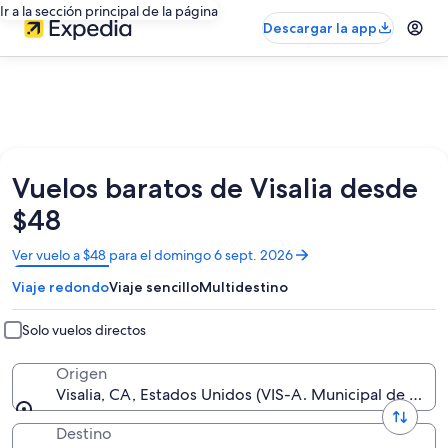
Ir a la sección principal de la página
Descargar la app
Vuelos baratos de Visalia desde
$48
Se
Ver vuelo a $48 para el domingo 6 sept. 2026
abrirá
Viaje redondo
Viaje sencillo
Multidestino
en
una
nueva
Solo vuelos directos
ventana
Origen
Visalia, CA, Estados Unidos (VIS-A. Municipal de Visali
Destino