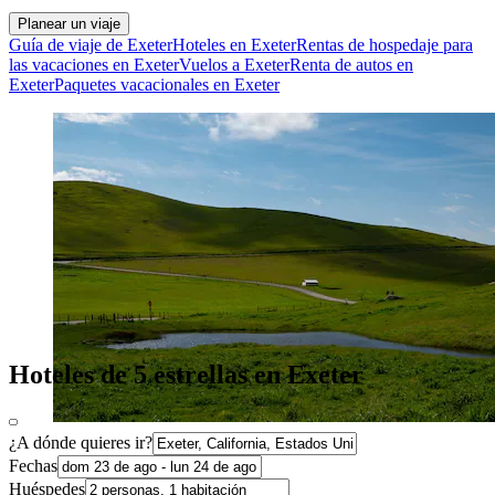
Planear un viaje
Guía de viaje de Exeter
Hoteles en Exeter
Rentas de hospedaje para
las vacaciones en Exeter
Vuelos a Exeter
Renta de autos en
Exeter
Paquetes vacacionales en Exeter
Hoteles de 5 estrellas en Exeter
¿A dónde quieres ir?
Fechas
Huéspedes