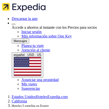
Descargar la app
Accede a ahorros al instante con los Precios para socios
Iniciar sesión
Más información sobre One Key
Mensajes
Planea tu viaje
Atención al cliente
español · USD · US
Anunciar una propiedad
Mis viajes
Sugerencias
Estados Unidos
Hoteles
Expedia.com
California
Hoteles 5 estrellas en Exeter