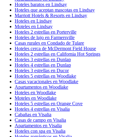
Hoteles baratos en Lindsay
Hoteles que aceptan mascotas en Lindsay
Marriott Hotels & Resorts en Lindsay
Hoteles en Lindsay
Moteles en Lindsay
Hoteles 2 estrellas en Porterville
Hoteles de lujo en Farmersville
Casas rurales en Condado de Tulare
Hoteles cerca de McDermont Field House
Hoteles 2 estrellas en California Hot Springs
Hoteles 3 estrellas en Dunlap
Hoteles 4 estrellas en Dunlap
Hoteles 3 estrellas en Ducor
Hoteles 5 estrellas en Woodlake
Casas vacacionales en Woodlake
Apartamentos en Woodlake
Hoteles en Woodlake
Moteles en Woodlake
Hoteles 5 estrellas en Orange Cove
Hoteles 4 estrellas en Visalia
Cabañas en Visalia
Casas de campo en Visalia
Apartamentos en Visalia
Hoteles con spa en Visalia
Hoteles románticos en Visalia