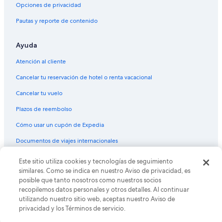
Hoteles cerca de Sensia Salon and Day Spa
Opciones de privacidad
Cabañas en Visalia
Pautas y reporte de contenido
Hoteles baratos en Visalia
Ayuda
Hoteles en Visalia
Hoteles de lujo en Farmersville
Atención al cliente
Hoteles cerca de Ayuntamiento de Visalia
Cancelar tu reservación de hotel o renta vacacional
Cancelar tu vuelo
Plazos de reembolso
Cómo usar un cupón de Expedia
Documentos de viajes internacionales
Este sitio utiliza cookies y tecnologías de seguimiento
© 2026 Expedia, Inc., una empresa de Expedia Group. Todos los
derechos reservados. Expedia y el logo de Expedia son marcas
similares. Como se indica en nuestro Aviso de privacidad, es
registradas o marcas comerciales de Expedia, Inc. CST# 2029030-50.
posible que tanto nosotros como nuestros socios
recopilemos datos personales y otros detalles. Al continuar
utilizando nuestro sitio web, aceptas nuestro Aviso de
privacidad y los Términos de servicio.