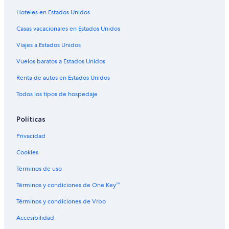
Marriott Hotels & Resorts en Strathmore
Hoteles en Estados Unidos
Hoteles en Strathmore
Casas vacacionales en Estados Unidos
Moteles en Strathmore
Viajes a Estados Unidos
B&B en List
Vuelos baratos a Estados Unidos
Cabañas en List
Campings en List
Renta de autos en Estados Unidos
Casas de campo en List
Todos los tipos de hospedaje
Casas de huéspedes en List
Políticas
Casas vacacionales en List
Privacidad
Hoteles haciendas en List
Cookies
Hoteles de lujo en List
Términos de uso
Hoteles con alberca en List
Hoteles en List
Términos y condiciones de One Key™
Moteles en List
Términos y condiciones de Vrbo
Hoteles cerca de Outlet Tulare
Accesibilidad