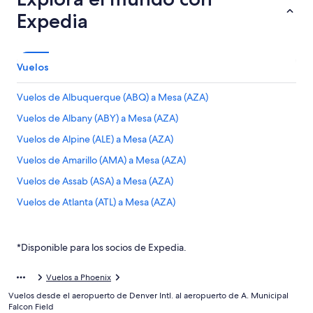
Expedia
Vuelos
Vuelos de Albuquerque (ABQ) a Mesa (AZA)
Vuelos de Albany (ABY) a Mesa (AZA)
Vuelos de Alpine (ALE) a Mesa (AZA)
Vuelos de Amarillo (AMA) a Mesa (AZA)
Vuelos de Assab (ASA) a Mesa (AZA)
Vuelos de Atlanta (ATL) a Mesa (AZA)
Vuelos de Appleton (ATW) a Mesa (AZA)
Vuelos de Hartford (BDL) a Mesa (AZA)
*Disponible para los socios de Expedia.
Vuelos de Billings (BIL) a Mesa (AZA)
Vuelos a Phoenix
Vuelos de Bismarck (BIS) a Mesa (AZA)
Vuelos desde el aeropuerto de Denver Intl. al aeropuerto de A. Municipal
Vuelos de Bloomington (BMI) a Mesa (AZA)
Falcon Field