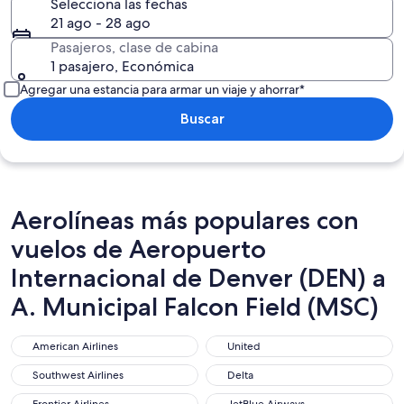
Selecciona las fechas
21 ago - 28 ago
Pasajeros, clase de cabina
1 pasajero, Económica
Agregar una estancia para armar un viaje y ahorrar*
Buscar
Aerolíneas más populares con
vuelos de Aeropuerto
Internacional de Denver (DEN) a
A. Municipal Falcon Field (MSC)
American Airlines
United
American Airlines
United
Southwest Airlines
Delta
Southwest Airlines
Delta
Frontier Airlines
JetBlue Airways