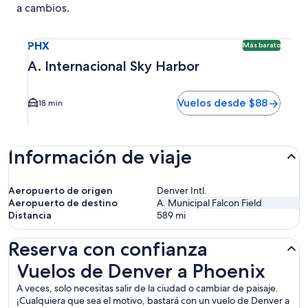
a cambios.
Seleccionar vuelo a A. Internacional Sky Harbor PHX. Opci
PHX
Más barato
A. Internacional Sky Harbor
Vuelos desde $88
18 min
Información de viaje
Aeropuerto de origen
Denver Intl.
Aeropuerto de destino
A. Municipal Falcon Field
Distancia
589
mi
Reserva con confianza
Vuelos de Denver a Phoenix
Vuelos de Denver a Phoenix
A veces, solo necesitas salir de la ciudad o cambiar de paisaje.
¡Cualquiera que sea el motivo, bastará con un vuelo de Denver a