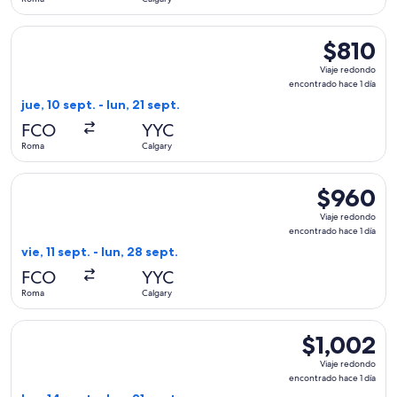
día
Seleccionar vuelo de Condor, con salida el jue, 10 sept. desd
$810
$810
Viaje
Viaje redondo
redondo,
encontrado hace 1 día
encontrado
jue, 10 sept. - lun, 21 sept.
hace
FCO
YYC
1
Roma
Calgary
día
Seleccionar vuelo de Scandinavian Airlines, con salida el vie
$960
$960
Viaje
Viaje redondo
redondo,
encontrado hace 1 día
encontrado
vie, 11 sept. - lun, 28 sept.
hace
FCO
YYC
1
Roma
Calgary
día
Seleccionar vuelo de Lufthansa, con salida el lun, 14 sept. d
$1,002
$1,002
Viaje
Viaje redondo
redondo,
encontrado hace 1 día
encontrado