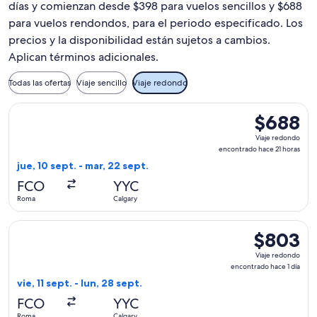
días y comienzan desde $398 para vuelos sencillos y $688
para vuelos rendondos, para el periodo especificado. Los
precios y la disponibilidad están sujetos a cambios.
Aplican términos adicionales.
Todas las ofertas
Viaje sencillo
Viaje redondo
Seleccionar vuelo de Air Transat, con salida el jue, 10 sept
$688
$688
Viaje
Viaje redondo
redondo,
encontrado hace 21 horas
encontrado
jue, 10 sept. - mar, 22 sept.
hace
FCO
YYC
21
Roma
Calgary
horas
Seleccionar vuelo de WestJet, con salida el vie, 11 sept. des
$803
$803
Viaje
Viaje redondo
redondo,
encontrado hace 1 día
encontrado
vie, 11 sept. - lun, 28 sept.
hace
FCO
YYC
1
Roma
Calgary