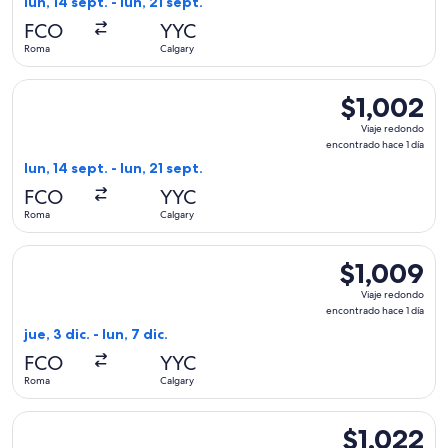
lun, 14 sept. - lun, 21 sept.
hace
FCO
YYC
1
Roma
Calgary
día
Seleccionar vuelo de Air Canada, con salida el lun, 14 sept. 
$1,002
$1,002
Viaje
Viaje redondo
redondo,
encontrado hace 1 día
encontrado
lun, 14 sept. - lun, 21 sept.
hace
FCO
YYC
1
Roma
Calgary
día
Seleccionar vuelo de TAP Portugal, con salida el jue, 3 dic. 
$1,009
$1,009
Viaje
Viaje redondo
redondo,
encontrado hace 1 día
encontrado
jue, 3 dic. - lun, 7 dic.
hace
FCO
YYC
1
Roma
Calgary
día
Seleccionar vuelo de Swiss International Air Lines, con salida
$1,022
$1,022