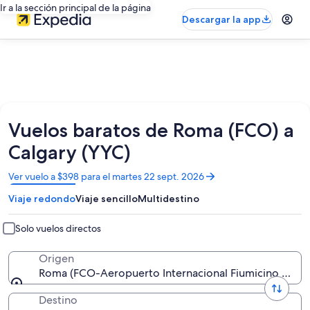
Ir a la sección principal de la página
Descargar la app
Vuelos baratos de Roma (FCO) a
Calgary (YYC)
Se
Ver vuelo a $398 para el martes 22 sept. 2026
abrirá
Viaje redondo
Viaje sencillo
Multidestino
en
una
nueva
Solo vuelos directos
ventana
Origen
Roma (FCO-Aeropuerto Internacional Fiumicino - Leon
Destino