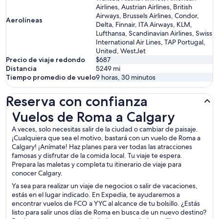
Airlines, Austrian Airlines, British
Airways, Brussels Airlines, Condor,
Aerolíneas
Delta, Finnair, ITA Airways, KLM,
Lufthansa, Scandinavian Airlines, Swiss
International Air Lines, TAP Portugal,
United, WestJet
Precio de viaje redondo
$687
Distancia
5249
mi
Tiempo promedio de vuelo
9 horas, 30 minutos
Reserva con confianza
Vuelos de Roma a Calgary
Vuelos de Roma a Calgary
A veces, solo necesitas salir de la ciudad o cambiar de paisaje.
¡Cualquiera que sea el motivo, bastará con un vuelo de Roma a
Calgary! ¡Anímate! Haz planes para ver todas las atracciones
famosas y disfrutar de la comida local. Tu viaje te espera.
Prepara las maletas y completa tu itinerario de viaje para
conocer Calgary.
Ya sea para realizar un viaje de negocios o salir de vacaciones,
estás en el lugar indicado. En Expedia, te ayudaremos a
encontrar vuelos de FCO a YYC al alcance de tu bolsillo. ¿Estás
listo para salir unos días de Roma en busca de un nuevo destino?