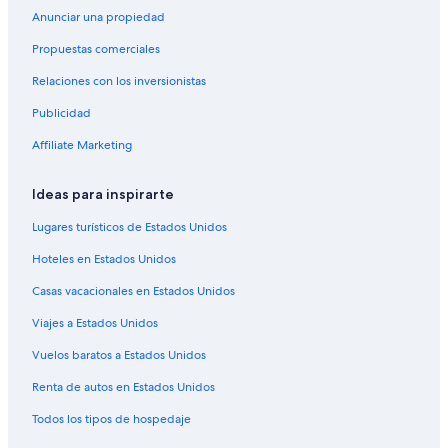
Hoteles en Calgary
Anunciar una propiedad
Moteles en Calgary
Propuestas comerciales
Residencias en Calgary
Relaciones con los inversionistas
Hoteles románticos en Centro de la ciudad de Calgary
Publicidad
Hoteles en Centro de la ciudad de Calgary
Affiliate Marketing
Hoteles en Sage Hill
Ideas para inspirarte
Hoteles en Bridgeland
Hoteles en Balzac
Lugares turísticos de Estados Unidos
Casas de ciudad en Northeast Calgary
Hoteles en Estados Unidos
Hoteles con concierge en Northeast Calgary
Casas vacacionales en Estados Unidos
Hoteles con spa en Northeast Calgary
Viajes a Estados Unidos
Hoteles de ski en Northeast Calgary
Vuelos baratos a Estados Unidos
Hoteles baratos en Northeast Calgary
Renta de autos en Estados Unidos
Todos los tipos de hospedaje