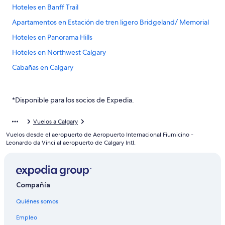
Hoteles en Banff Trail
Apartamentos en Estación de tren ligero Bridgeland/ Memorial
Hoteles en Panorama Hills
Hoteles en Northwest Calgary
Cabañas en Calgary
Condominios en Calgary
Apartamentos en Calgary
*Disponible para los socios de Expedia.
Apart-Hoteles en Calgary
Vuelos a Calgary
Hoteles con spa en Calgary
Vuelos desde el aeropuerto de Aeropuerto Internacional Fiumicino -
Hoteles de lujo en Calgary
Leonardo da Vinci al aeropuerto de Calgary Intl.
Hoteles baratos en Calgary
Hoteles con desayuno incluido en Calgary
Compañía
Hoteles con parque acuático en Calgary
Quiénes somos
Hoteles con traslado del/al aeropuerto en Calgary
Hoteles que aceptan mascotas en Calgary
Empleo