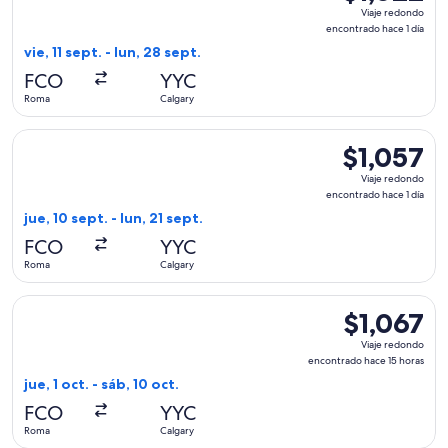
Viaje
Viaje redondo
redondo,
encontrado hace 1 día
encontrado
vie, 11 sept. - lun, 28 sept.
hace
FCO
YYC
1
Roma
Calgary
día
Seleccionar vuelo de Austrian Airlines, con salida el jue, 10 
$1,057
$1,057
Viaje
Viaje redondo
redondo,
encontrado hace 1 día
encontrado
jue, 10 sept. - lun, 21 sept.
hace
FCO
YYC
1
Roma
Calgary
día
Seleccionar vuelo de British Airways, con salida el jue, 1 oc
$1,067
$1,067
Viaje
Viaje redondo
redondo,
encontrado hace 15 horas
encontrado
jue, 1 oct. - sáb, 10 oct.
hace
FCO
YYC
15
Roma
Calgary
horas