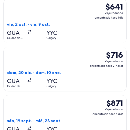
Seleccionar vuelo de Air Canada, con salida el vie, 2 oct. d
$641
$641
Viaje
Viaje redondo
redondo,
encontrado hace 1 día
encontrado
vie, 2 oct. - vie, 9 oct.
hace
GUA
YYC
1
Ciudad de
Calgary
día
Guatemala
Seleccionar vuelo de avianca, con salida el dom, 20 dic. de
$716
$716
Viaje
Viaje redondo
redondo,
encontrado hace 21 horas
encontrad
dom, 20 dic. - dom, 10 ene.
hace
GUA
YYC
21
Ciudad de
Calgary
horas
Guatemala
Seleccionar vuelo de Aeromexico, con salida el sáb, 19 sept
$871
$871
Viaje
Viaje redondo
redondo,
encontrado hace 5 días
encontrad
sáb, 19 sept. - mié, 23 sept.
hace
GUA
YYC