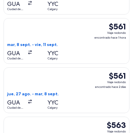
hace
GUA
YYC
6
Ciudad de
Calgary
días
Guatemala
Seleccionar vuelo de United, con salida el mar, 8 sept. desd
$561
$561
Viaje
Viaje redondo
redondo,
encontrado hace 1 hora
encontrad
mar, 8 sept. - vie, 11 sept.
hace
GUA
YYC
1
Ciudad de
Calgary
hora
Guatemala
Seleccionar vuelo de United, con salida el jue, 27 ago. desd
$561
$561
Viaje
Viaje redondo
redondo,
encontrado hace 2 días
encontrad
jue, 27 ago. - mar, 8 sept.
hace
GUA
YYC
2
Ciudad de
Calgary
días
Guatemala
Seleccionar vuelo de United, con salida el mar, 25 ago. des
$563
$563
Viaje
Viaje redondo