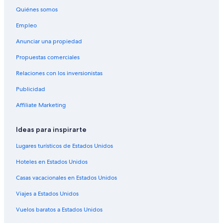
Quiénes somos
Hoteles con traslado del/al aeropuerto en Calgary
Hoteles que aceptan mascotas en Calgary
Empleo
Hoteles en Calgary
Anunciar una propiedad
Moteles en Calgary
Propuestas comerciales
Residencias en Calgary
Relaciones con los inversionistas
Casas de ciudad en Northeast Calgary
Publicidad
Hoteles con concierge en Northeast Calgary
Affiliate Marketing
Hoteles con spa en Northeast Calgary
Ideas para inspirarte
Hoteles de ski en Northeast Calgary
Hoteles baratos en Northeast Calgary
Lugares turísticos de Estados Unidos
Hoteles románticos en Centro de la ciudad de Calgary
Hoteles en Estados Unidos
Hoteles en Centro de la ciudad de Calgary
Casas vacacionales en Estados Unidos
Hoteles en Banff Trail
Viajes a Estados Unidos
Hoteles en Capitol Hill
Vuelos baratos a Estados Unidos
Hoteles en Northwest Calgary