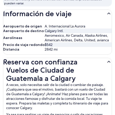
septiembre
pueden variar.
Información de viaje
Aeropuerto de origen
A. Internacional La Aurora
Aeropuerto de destino
Calgary Intl.
Aeromexico, Air Canada, Alaska Airlines,
Aerolíneas
American Airlines, Delta, United, avianca
Precio de viaje redondo
$542
Distancia
2842
mi
Reserva con confianza
Vuelos de Ciudad de Guatemala a Calgary
Vuelos de Ciudad de
Guatemala a Calgary
A veces, solo necesitas salir de la ciudad o cambiar de paisaje.
¡Cualquiera que sea el motivo, bastará con un vuelo de Ciudad
de Guatemala a Calgary! ¡Anímate! Haz planes para ver todas las
atracciones famosas y disfrutar de la comida local. Tu viaje te
espera. Prepara las maletas y completa tu itinerario de viaje para
conocer Calgary.
Ya sea para realizar un viaje de negocios o salir de vacaciones,