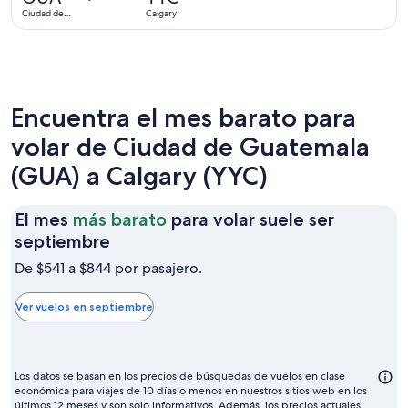
5
Ciudad de
Calgary
días
Guatemala
Encuentra el mes barato para
volar de Ciudad de Guatemala
(GUA) a Calgary (YYC)
El mes
más barato
para volar suele ser
El
septiembre
mes
De $541 a $844 por pasajero.
más
barato
Ver vuelos en septiembre
para
volar
suele
Los datos se basan en los precios de búsquedas de vuelos en clase
ser
económica para viajes de 10 días o menos en nuestros sitios web en los
últimos 12 meses y son solo informativos. Además, los precios actuales