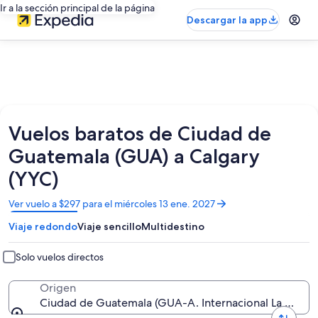
Ir a la sección principal de la página
Descargar la app
Vuelos baratos de Ciudad de
Guatemala (GUA) a Calgary
(YYC)
Se
Ver vuelo a $297 para el miércoles 13 ene. 2027
abrirá
Viaje redondo
Viaje sencillo
Multidestino
en
una
nueva
Solo vuelos directos
ventana
Origen
Ciudad de Guatemala (GUA-A. Internacional La Auror