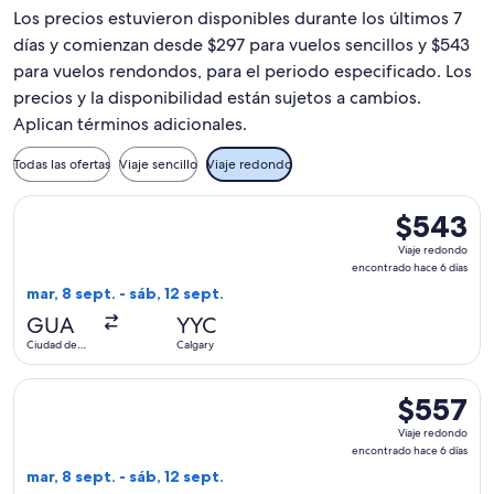
Los precios estuvieron disponibles durante los últimos 7
días y comienzan desde $297 para vuelos sencillos y $543
para vuelos rendondos, para el periodo especificado. Los
precios y la disponibilidad están sujetos a cambios.
Aplican términos adicionales.
Todas las ofertas
Viaje sencillo
Viaje redondo
Seleccionar vuelo de United, con salida el mar, 8 sept. desd
$543
$543
Viaje
Viaje redondo
redondo,
encontrado hace 6 días
encontrado
mar, 8 sept. - sáb, 12 sept.
hace
GUA
YYC
6
Ciudad de
Calgary
días
Guatemala
Seleccionar vuelo de United, con salida el mar, 8 sept. desd
$557
$557
Viaje
Viaje redondo
redondo,
encontrado hace 6 días
encontrado
mar, 8 sept. - sáb, 12 sept.