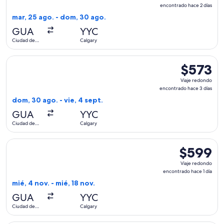
redondo,
encontrado hace 2 días
encontrado
mar, 25 ago. - dom, 30 ago.
hace
GUA
YYC
2
Ciudad de
Calgary
días
Guatemala
Seleccionar vuelo de United, con salida el dom, 30 ago. des
$573
$573
Viaje
Viaje redondo
redondo,
encontrado hace 3 días
encontrado
dom, 30 ago. - vie, 4 sept.
hace
GUA
YYC
3
Ciudad de
Calgary
días
Guatemala
Seleccionar vuelo de American Airlines, con salida el mié, 4
$599
$599
Viaje
Viaje redondo
redondo,
encontrado hace 1 día
encontrado
mié, 4 nov. - mié, 18 nov.
hace
GUA
YYC
1
Ciudad de
Calgary
día
Guatemala