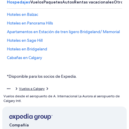
Hospedajes
Vuelos
Paquetes
Autos
Rentas vacacionales
Otros
Hoteles en Balzac
Hoteles en Panorama Hills
Apartamentos en Estación de tren ligero Bridgeland/ Memorial
Hoteles en Sage Hill
Hoteles en Bridgeland
Cabañas en Calgary
Condominios en Calgary
Apartamentos en Calgary
*Disponible para los socios de Expedia.
Apart-Hoteles en Calgary
Vuelos a Calgary
Hoteles con spa en Calgary
Vuelos desde el aeropuerto de A. Internacional La Aurora al aeropuerto de
Hoteles de lujo en Calgary
Calgary Intl.
Hoteles baratos en Calgary
Hoteles con desayuno incluido en Calgary
Compañía
Hoteles con parque acuático en Calgary