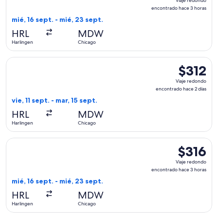
Viaje redondo
redondo,
encontrado hace 3 horas
encontrad
mié, 16 sept. - mié, 23 sept.
hace
HRL
MDW
3
Harlingen
Chicago
horas
Seleccionar vuelo de Southwest Airlines, con salida el vie, 1
$312
$312
Viaje
Viaje redondo
redondo,
encontrado hace 2 días
encontrad
vie, 11 sept. - mar, 15 sept.
hace
HRL
MDW
2
Harlingen
Chicago
días
Seleccionar vuelo de Southwest Airlines, con salida el mié, 
$316
$316
Viaje
Viaje redondo
redondo,
encontrado hace 3 horas
encontrad
mié, 16 sept. - mié, 23 sept.
hace
HRL
MDW
3
Harlingen
Chicago
horas