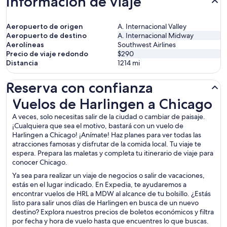
Información de viaje
Aeropuerto de origen
A. Internacional Valley
Aeropuerto de destino
A. Internacional Midway
Aerolíneas
Southwest Airlines
Precio de viaje redondo
$290
Distancia
1214
mi
Reserva con confianza
Vuelos de Harlingen a Chicago
Vuelos de Harlingen a Chicago
A veces, solo necesitas salir de la ciudad o cambiar de paisaje.
¡Cualquiera que sea el motivo, bastará con un vuelo de
Harlingen a Chicago! ¡Anímate! Haz planes para ver todas las
atracciones famosas y disfrutar de la comida local. Tu viaje te
espera. Prepara las maletas y completa tu itinerario de viaje para
conocer Chicago.
Ya sea para realizar un viaje de negocios o salir de vacaciones,
estás en el lugar indicado. En Expedia, te ayudaremos a
encontrar vuelos de HRL a MDW al alcance de tu bolsillo. ¿Estás
listo para salir unos días de Harlingen en busca de un nuevo
destino? Explora nuestros precios de boletos económicos y filtra
por fecha y hora de vuelo hasta que encuentres lo que buscas.