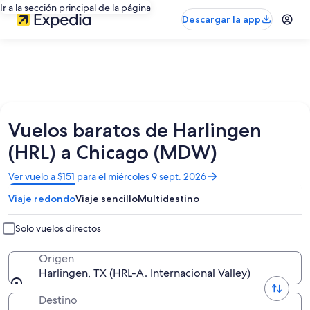
Ir a la sección principal de la página
Descargar la app
Vuelos baratos de Harlingen
(HRL) a Chicago (MDW)
Se
Ver vuelo a $151 para el miércoles 9 sept. 2026
abrirá
Viaje redondo
Viaje sencillo
Multidestino
en
una
nueva
Solo vuelos directos
ventana
Origen
Harlingen, TX (HRL-A. Internacional Valley)
Destino