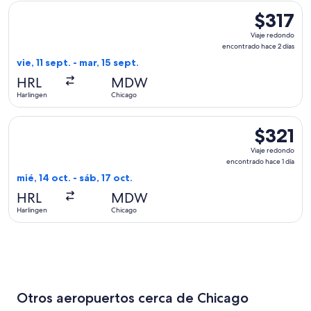
Seleccionar vuelo de Southwest Airlines, con salida el vie, 1
$317
$317
Viaje
Viaje redondo
redondo,
encontrado hace 2 días
encontrad
vie, 11 sept. - mar, 15 sept.
hace
HRL
MDW
2
Harlingen
Chicago
días
Seleccionar vuelo de Southwest Airlines, con salida el mié, 1
$321
$321
Viaje
Viaje redondo
redondo,
encontrado hace 1 día
encontrad
mié, 14 oct. - sáb, 17 oct.
hace
HRL
MDW
1
Harlingen
Chicago
día
Otros aeropuertos cerca de Chicago