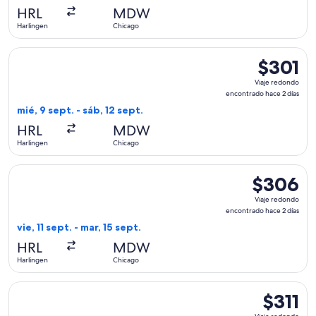
hace
HRL
MDW
2
Harlingen
Chicago
días
Seleccionar vuelo de Southwest Airlines, con salida el mié, 
$301
$301
Viaje
Viaje redondo
redondo,
encontrado hace 2 días
encontrad
mié, 9 sept. - sáb, 12 sept.
hace
HRL
MDW
2
Harlingen
Chicago
días
Seleccionar vuelo de Southwest Airlines, con salida el vie, 
$306
$306
Viaje
Viaje redondo
redondo,
encontrado hace 2 días
encontrado
vie, 11 sept. - mar, 15 sept.
hace
HRL
MDW
2
Harlingen
Chicago
días
Seleccionar vuelo de Southwest Airlines, con salida el mié, 
$311
$311
Viaje