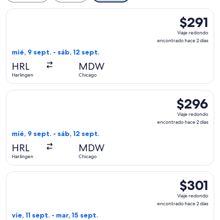
Seleccionar vuelo de Southwest Airlines, con salida el mié, 
$291
$291
Viaje
Viaje redondo
redondo,
encontrado hace 2 días
encontrad
mié, 9 sept. - sáb, 12 sept.
hace
HRL
MDW
2
Harlingen
Chicago
días
Seleccionar vuelo de Southwest Airlines, con salida el mié, 
$296
$296
Viaje
Viaje redondo
redondo,
encontrado hace 2 días
encontrado
mié, 9 sept. - sáb, 12 sept.
hace
HRL
MDW
2
Harlingen
Chicago
días
Seleccionar vuelo de Southwest Airlines, con salida el vie, 1
$301
$301
Viaje
Viaje redondo
redondo,
encontrado hace 2 días
encontrad
vie, 11 sept. - mar, 15 sept.