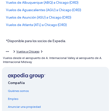
Vuelos de Albuquerque (ABQ) a Chicago (ORD)
Vuelos de Aguascalientes (AGU) a Chicago (ORD)
Vuelos de Asunción (ASU) a Chicago (ORD)
Vuelos de Atlanta (ATL) a Chicago (ORD)
Vuelos de Hartford (BDL) a Chicago (ORD)
Vuelos de León (BJX) a Chicago (ORD)
*Disponible para los socios de Expedia.
Vuelos de Nashville (BNA) a Chicago (ORD)
Vuelos a Chicago
Vuelos de Aeropuerto Internacional de Bogotá-El Dorado
Vuelos desde el aeropuerto de A. Internacional Valley al aeropuerto de A.
(BOG) a Chicago (ORD)
Internacional Midway
Vuelos de Boise (BOI) a Chicago (ORD)
Vuelos de Boston (BOS) a Chicago (ORD)
Vuelos de Aguadilla (BQN) a Chicago (ORD)
Compañía
Vuelos de Brownsville (BRO) a Chicago (ORD)
Quiénes somos
Vuelos de Baltimore (BWI) a Chicago (ORD)
Empleo
Vuelos de Ciudad Juárez (CJS) a Chicago (ORD)
Anunciar una propiedad