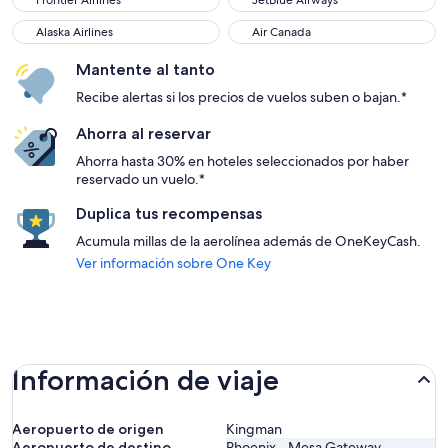
Frontier Airlines
JetBlue Airways
Alaska Airlines
Air Canada
Alaska Airlines
Air Canada
Mantente al tanto
Recibe alertas si los precios de vuelos suben o bajan.*
Ahorra al reservar
Ahorra hasta 30% en hoteles seleccionados por haber
reservado un vuelo.*
Duplica tus recompensas
Acumula millas de la aerolínea además de OneKeyCash.
Ver información sobre One Key
Información de viaje
Aeropuerto de origen
Kingman
Aeropuerto de destino
Phoenix - Mesa Gateway