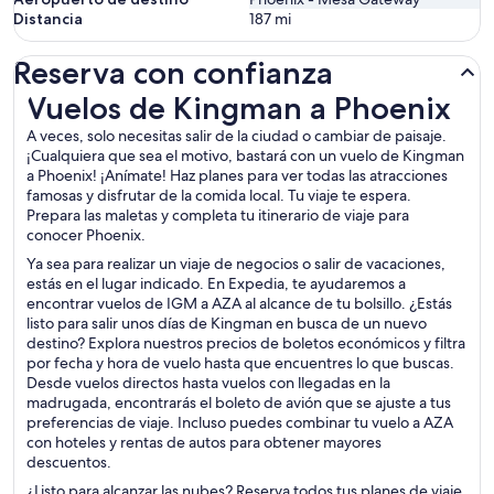
Distancia
187
mi
Reserva con confianza
Vuelos de Kingman a Phoenix
Vuelos de Kingman a Phoenix
A veces, solo necesitas salir de la ciudad o cambiar de paisaje.
¡Cualquiera que sea el motivo, bastará con un vuelo de Kingman
a Phoenix! ¡Anímate! Haz planes para ver todas las atracciones
famosas y disfrutar de la comida local. Tu viaje te espera.
Prepara las maletas y completa tu itinerario de viaje para
conocer Phoenix.
Ya sea para realizar un viaje de negocios o salir de vacaciones,
estás en el lugar indicado. En Expedia, te ayudaremos a
encontrar vuelos de IGM a AZA al alcance de tu bolsillo. ¿Estás
listo para salir unos días de Kingman en busca de un nuevo
destino? Explora nuestros precios de boletos económicos y filtra
por fecha y hora de vuelo hasta que encuentres lo que buscas.
Desde vuelos directos hasta vuelos con llegadas en la
madrugada, encontrarás el boleto de avión que se ajuste a tus
preferencias de viaje. Incluso puedes combinar tu vuelo a AZA
con hoteles y rentas de autos para obtener mayores
descuentos.
¿Listo para alcanzar las nubes? Reserva todos tus planes de viaje