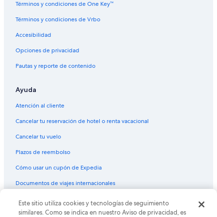
Términos y condiciones de One Key™
Vuelos de Washington (DCA) a Phoenix (PHX)
Términos y condiciones de Vrbo
Vuelos de Dallas (DFW) a Phoenix (PHX)
Accesibilidad
Vuelos de Durango (DGO) a Phoenix (PHX)
Vuelos de Des Moines (DSM) a Phoenix (PHX)
Opciones de privacidad
Vuelos de Detroit (DTW) a Phoenix (PHX)
Pautas y reporte de contenido
Vuelos de Fresno (FAT) a Phoenix (PHX)
Ayuda
Vuelos de Fort Lauderdale (FLL) a Phoenix (PHX)
Atención al cliente
Vuelos de Guayaquil (GYE) a Phoenix (PHX)
Cancelar tu reservación de hotel o renta vacacional
Vuelos de Houston (HOU) a Phoenix (PHX)
Cancelar tu vuelo
Vuelos de Houston (IAH) a Phoenix (PHX)
Vuelos de Idaho Falls (IDA) a Phoenix (PHX)
Plazos de reembolso
Vuelos de Indianápolis (IND) a Phoenix (PHX)
Cómo usar un cupón de Expedia
Vuelos de El Centro (IPL) a Phoenix (PHX)
Documentos de viajes internacionales
Vuelos de Jacksonville (JAX) a Phoenix (PHX)
Este sitio utiliza cookies y tecnologías de seguimiento
© 2026 Expedia, Inc., una empresa de Expedia Group. Todos los
Vuelos de Lima (LIM) a Phoenix (PHX)
derechos reservados. Expedia y el logo de Expedia son marcas
similares. Como se indica en nuestro Aviso de privacidad, es