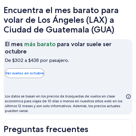
Encuentra el mes barato para
volar de Los Ángeles (LAX) a
Ciudad de Guatemala (GUA)
El mes
más barato
para volar suele ser
El
octubre
mes
De $302 a $438 por pasajero.
más
barato
Ver vuelos en octubre
para
volar
suele
Los datos se basan en los precios de búsquedas de vuelos en clase
ser
económica para viajes de 10 días o menos en nuestros sitios web en los
últimos 12 meses y son solo informativos. Además, los precios actuales
octubre
pueden variar.
Preguntas frecuentes