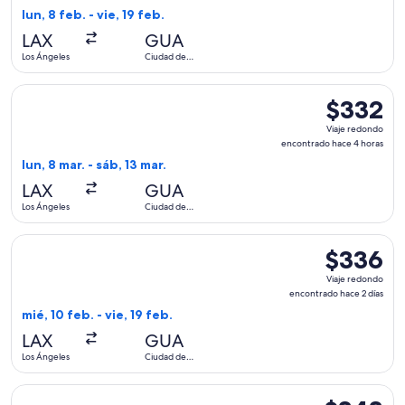
Precio
lun, 8 feb. - vie, 19 feb.
actual
LAX
GUA
Los Ángeles
Ciudad de
Guatemala
Seleccionar vuelo de Volaris Costa Rica, con salida el lun, 
$332
$332
Viaje
Viaje redondo
redondo,
encontrado hace 4 horas
encontrado
lun, 8 mar. - sáb, 13 mar.
hace
LAX
GUA
4
Los Ángeles
Ciudad de
horas
Guatemala
Seleccionar vuelo de Volaris Costa Rica, con salida el mié, 
$336
$336
Viaje
Viaje redondo
redondo,
encontrado hace 2 días
encontrado
mié, 10 feb. - vie, 19 feb.
hace
LAX
GUA
2
Los Ángeles
Ciudad de
días
Guatemala
Seleccionar vuelo de Volaris Costa Rica, con salida el dom,
$343