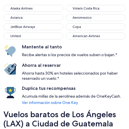
Alaska Airlines
Volaris Costa Rica
Alaska Airlines
Volaris Costa Rica
Avianca
Aeromexico
Avianca
Aeromexico
JetBlue Airways
Copa
JetBlue Airways
Copa
United
American Airlines
United
American Airlines
Mantente al tanto
Recibe alertas si los precios de vuelos suben o bajan.*
Ahorra al reservar
Ahorra hasta 30% en hoteles seleccionados por haber
reservado un vuelo.*
Duplica tus recompensas
Acumula millas de la aerolínea además de OneKeyCash.
Ver información sobre One Key
Vuelos baratos de Los Ángeles
(LAX) a Ciudad de Guatemala