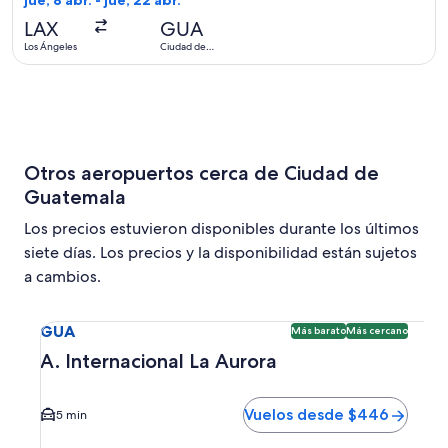
jue, 8 abr. - jue, 22 abr.
actual
LAX
GUA
Los Ángeles
Ciudad de
Guatemala
Otros aeropuertos cerca de Ciudad de
Guatemala
Los precios estuvieron disponibles durante los últimos
siete días. Los precios y la disponibilidad están sujetos
a cambios.
Seleccionar vuelo a A. Internacional La Aurora GUA. Opció
GUA
Más barato
Más cercano
A. Internacional La Aurora
Vuelos desde $446
5 min