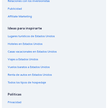
Relaciones con los inversionistas
Hoteles 5 estrellas en Zona 14
Publicidad
Hoteles con concierge en Zona 14
Affiliate Marketing
Hoteles con spa en Zona 14
Ideas para inspirarte
Hoteles familiares en Zona 14
Hoteles históricos en Zona 14
Lugares turísticos de Estados Unidos
Hoteles con bar en Zona 14
Hoteles en Estados Unidos
Hoteles con alberca en Zona 14
Casas vacacionales en Estados Unidos
Hoteles con sauna en Zona 14
Viajes a Estados Unidos
Hoteles en Zona 14
Vuelos baratos a Estados Unidos
Hoteles en Zona 10
Renta de autos en Estados Unidos
Hoteles cerca de El Obelisco
Todos los tipos de hospedaje
Hoteles en Colonia Bella Aurora
Hoteles 3 estrellas en Zona 9
Políticas
Hoteles de Barcelo en Zona 9
Privacidad