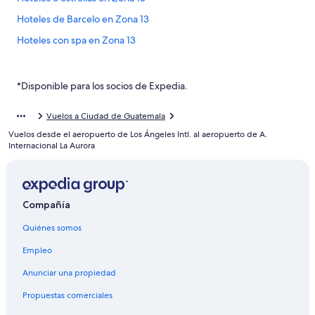
Hoteles de Barcelo en Zona 13
Hoteles con spa en Zona 13
Hoteles para ir de compras en Zona 13
Hoteles familiares en Zona 13
*Disponible para los socios de Expedia.
Hoteles históricos en Zona 13
Vuelos a Ciudad de Guatemala
Hoteles con aire acondicionado en Zona 13
Vuelos desde el aeropuerto de Los Ángeles Intl. al aeropuerto de A.
Hoteles con cocina en Zona 13
Internacional La Aurora
Hoteles con desayuno incluido en Zona 13
Hoteles con gimnasio en Zona 13
Compañía
Hoteles con alberca en Zona 13
Quiénes somos
Hoteles con restaurante en Zona 13
Hoteles con sauna en Zona 13
Empleo
Hoteles con hidromasaje en Zona 13
Anunciar una propiedad
Hoteles en Zona 13
Propuestas comerciales
Hoteles cerca de Zoológico La Aurora