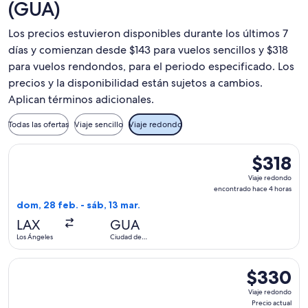
(GUA)
Los precios estuvieron disponibles durante los últimos 7
días y comienzan desde $143 para vuelos sencillos y $318
para vuelos rendondos, para el periodo especificado. Los
precios y la disponibilidad están sujetos a cambios.
Aplican términos adicionales.
Todas las ofertas
Viaje sencillo
Viaje redondo
Seleccionar vuelo de Volaris Costa Rica, con salida el dom,
$318
$318
Viaje
Viaje redondo
redondo,
encontrado hace 4 horas
encontrad
dom, 28 feb. - sáb, 13 mar.
hace
LAX
GUA
4
Los Ángeles
Ciudad de
horas
Guatemala
Seleccionar vuelo de Volaris Costa Rica, con salida el lun, 8
$330
$330
Viaje
Viaje redondo
redondo,
Precio actual