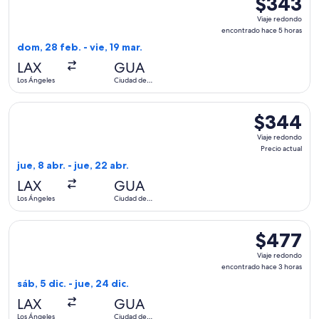
$343
Viaje
Viaje redondo
redondo,
encontrado hace 5 horas
encontrado
dom, 28 feb. - vie, 19 mar.
hace
LAX
GUA
5
Los Ángeles
Ciudad de
horas
Guatemala
Seleccionar vuelo de Volaris Costa Rica, con salida el jue, 8
$344
$344
Viaje
Viaje redondo
redondo,
Precio actual
Precio
jue, 8 abr. - jue, 22 abr.
actual
LAX
GUA
Los Ángeles
Ciudad de
Guatemala
Seleccionar vuelo de Frontier Airlines, con salida el sáb, 5
$477
$477
Viaje
Viaje redondo
redondo,
encontrado hace 3 horas
encontrado
sáb, 5 dic. - jue, 24 dic.
hace
LAX
GUA
3
Los Ángeles
Ciudad de