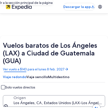
Ir a la sección principal de la página
Descargar la app
Vuelos baratos de Los Ángeles
(LAX) a Ciudad de Guatemala
(GUA)
Se
Ver vuelo a $143 para el lunes 8 feb. 2027
abrirá
Viaje redondo
Viaje sencillo
Multidestino
en
una
nueva
Solo vuelos directos
ventana
Origen
Los Ángeles, CA, Estados Unidos (LAX-Los Ángeles Intl