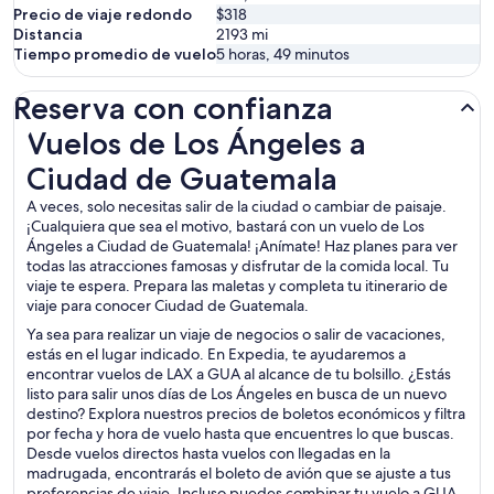
Precio de viaje redondo
$318
Distancia
2193
mi
Tiempo promedio de vuelo
5 horas, 49 minutos
Reserva con confianza
Vuelos de Los Ángeles a Ciudad de Guatemala
Vuelos de Los Ángeles a
Ciudad de Guatemala
A veces, solo necesitas salir de la ciudad o cambiar de paisaje.
¡Cualquiera que sea el motivo, bastará con un vuelo de Los
Ángeles a Ciudad de Guatemala! ¡Anímate! Haz planes para ver
todas las atracciones famosas y disfrutar de la comida local. Tu
viaje te espera. Prepara las maletas y completa tu itinerario de
viaje para conocer Ciudad de Guatemala.
Ya sea para realizar un viaje de negocios o salir de vacaciones,
estás en el lugar indicado. En Expedia, te ayudaremos a
encontrar vuelos de LAX a GUA al alcance de tu bolsillo. ¿Estás
listo para salir unos días de Los Ángeles en busca de un nuevo
destino? Explora nuestros precios de boletos económicos y filtra
por fecha y hora de vuelo hasta que encuentres lo que buscas.
Desde vuelos directos hasta vuelos con llegadas en la
madrugada, encontrarás el boleto de avión que se ajuste a tus
preferencias de viaje. Incluso puedes combinar tu vuelo a GUA