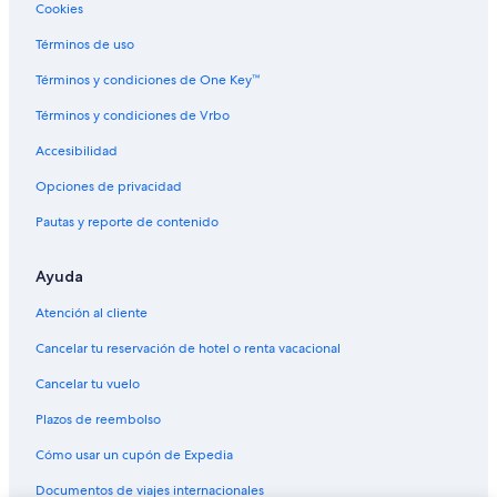
Hoteles con concierge en Zona 9
Cookies
Hoteles con spa en Zona 9
Términos de uso
Hoteles para ir de compras en Zona 9
Términos y condiciones de One Key™
Hoteles de lujo en Zona 9
Términos y condiciones de Vrbo
Hoteles familiares en Zona 9
Accesibilidad
Hoteles románticos en Zona 9
Opciones de privacidad
Hoteles baratos en Zona 9
Pautas y reporte de contenido
Hoteles cerca del lago en Zona 9
Hoteles con aire acondicionado en Zona 9
Ayuda
Hoteles con bar en Zona 9
Atención al cliente
Hoteles con desayuno incluido en Zona 9
Cancelar tu reservación de hotel o renta vacacional
Hoteles con estacionamiento en Zona 9
Cancelar tu vuelo
Hoteles con alberca en Zona 9
Plazos de reembolso
Hoteles con restaurante en Zona 9
Cómo usar un cupón de Expedia
Hoteles con sauna en Zona 9
Documentos de viajes internacionales