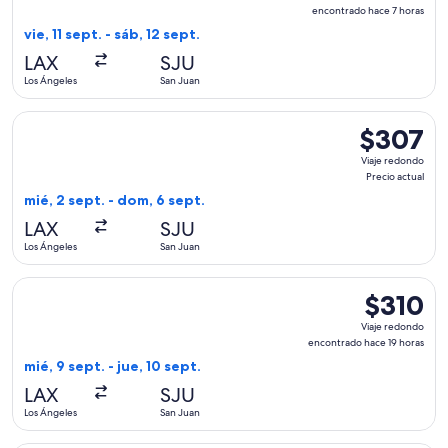
redondo,
encontrado hace 7 horas
encontrado
vie, 11 sept. - sáb, 12 sept.
hace
LAX
SJU
7
Los Ángeles
San Juan
horas
Seleccionar vuelo de American Airlines, con salida el mié, 2
$307
$307
Viaje
Viaje redondo
redondo,
Precio actual
Precio
mié, 2 sept. - dom, 6 sept.
actual
LAX
SJU
Los Ángeles
San Juan
Seleccionar vuelo de American Airlines, con salida el mié, 9
$310
$310
Viaje
Viaje redondo
redondo,
encontrado hace 19 horas
encontrado
mié, 9 sept. - jue, 10 sept.
hace
LAX
SJU
19
Los Ángeles
San Juan
horas