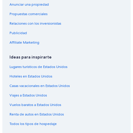
Hoteles familiares en Isla Verde
Anunciar una propiedad
Hoteles históricos en Isla Verde
Propuestas comerciales
Hoteles románticos en Isla Verde
Relaciones con los inversionistas
Hoteles baratos en Isla Verde
Publicidad
Hoteles boutique en Isla Verde
Affiliate Marketing
Hoteles con cocina en Isla Verde
Ideas para inspirarte
Hoteles con desayuno incluido en Isla Verde
Hoteles con estacionamiento en Isla Verde
Lugares turísticos de Estados Unidos
Hoteles con área de juegos en Isla Verde
Hoteles en Estados Unidos
Hoteles con parque acuático en Isla Verde
Casas vacacionales en Estados Unidos
Hoteles con alberca en Isla Verde
Viajes a Estados Unidos
Hoteles con restaurante en Isla Verde
Vuelos baratos a Estados Unidos
Hoteles con traslado del/al aeropuerto en Isla Verde
Renta de autos en Estados Unidos
Hoteles con vista al mar en Isla Verde
Todos los tipos de hospedaje
Hoteles con vista en Isla Verde