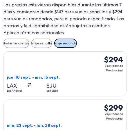
Los precios estuvieron disponibles durante los últimos 7
días y comienzan desde $147 para vuelos sencillos y $294
para vuelos rendondos, para el periodo especificado. Los
precios y la disponibilidad están sujetos a cambios.
Aplican términos adicionales.
Todas las ofertas
Viaje sencillo
Viaje redondo
Seleccionar vuelo de American Airlines, con salida el jue, 10
$294
$294
Viaje
Viaje redondo
redondo,
Precio actual
Precio
jue, 10 sept. - mar, 15 sept.
actual
LAX
SJU
Los Ángeles
San Juan
Seleccionar vuelo de American Airlines, con salida el mié, 23
$299
$299
Viaje
Viaje redondo
redondo,
Precio actual
Precio
mié, 23 sept. - lun, 28 sept.