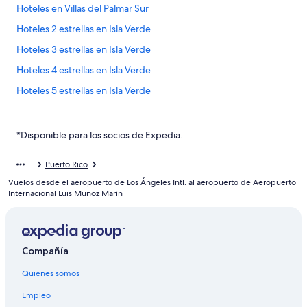
Hoteles en Villas del Palmar Sur
Hoteles 2 estrellas en Isla Verde
Hoteles 3 estrellas en Isla Verde
Hoteles 4 estrellas en Isla Verde
Hoteles 5 estrellas en Isla Verde
Apart-Hoteles en Isla Verde
Hoteles de Best Western en Isla Verde
*Disponible para los socios de Expedia.
Hoteles de Fairmont en Isla Verde
Puerto Rico
Hoteles con casino en Isla Verde
Vuelos desde el aeropuerto de Los Ángeles Intl. al aeropuerto de Aeropuerto
Hoteles con spa en Isla Verde
Internacional Luis Muñoz Marín
Hoteles para ir de compras en Isla Verde
Hoteles todo incluido en Isla Verde
Compañía
Hoteles de lujo en Isla Verde
Quiénes somos
Hoteles de negocios en Isla Verde
Hoteles en la playa en Isla Verde
Empleo