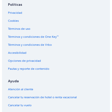
Hoteles gay friendly en Isla Verde
Políticas
Hoteles para bodas en Isla Verde
Privacidad
Hoteles de senderismo en Isla Verde
Cookies
Hoteles para fumadores en Isla Verde
Términos de uso
Hoteles que aceptan mascotas en Isla Verde
Términos y condiciones de One Key™
Hoteles en Isla Verde
Términos y condiciones de Vrbo
Hoteles en Cangrejo Arriba
Accesibilidad
Hoteles cerca de Playa Pine Grove
Opciones de privacidad
Hoteles en San Juan
Pautas y reporte de contenido
Ayuda
Atención al cliente
Cancelar tu reservación de hotel o renta vacacional
Cancelar tu vuelo