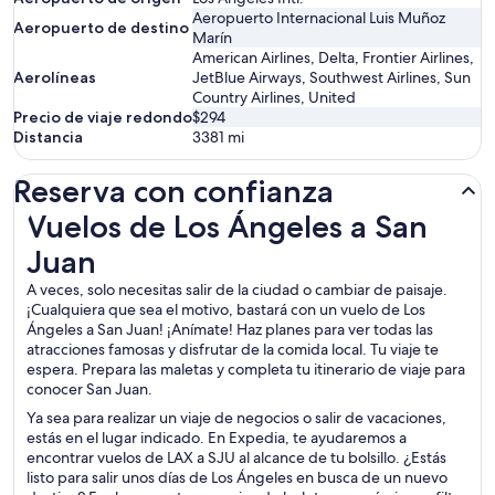
Aeropuerto Internacional Luis Muñoz
Aeropuerto de destino
Marín
American Airlines, Delta, Frontier Airlines,
Aerolíneas
JetBlue Airways, Southwest Airlines, Sun
Country Airlines, United
Precio de viaje redondo
$294
Distancia
3381
mi
Reserva con confianza
Vuelos de Los Ángeles a San Juan
Vuelos de Los Ángeles a San
Juan
A veces, solo necesitas salir de la ciudad o cambiar de paisaje.
¡Cualquiera que sea el motivo, bastará con un vuelo de Los
Ángeles a San Juan! ¡Anímate! Haz planes para ver todas las
atracciones famosas y disfrutar de la comida local. Tu viaje te
espera. Prepara las maletas y completa tu itinerario de viaje para
conocer San Juan.
Ya sea para realizar un viaje de negocios o salir de vacaciones,
estás en el lugar indicado. En Expedia, te ayudaremos a
encontrar vuelos de LAX a SJU al alcance de tu bolsillo. ¿Estás
listo para salir unos días de Los Ángeles en busca de un nuevo