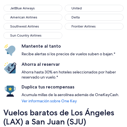
JetBlue Airways
United
JetBlue Airways
United
American Airlines
Delta
American Airlines
Delta
Southwest Airlines
Frontier Airlines
Southwest Airlines
Frontier Airlines
Sun Country Airlines
Sun Country Airlines
Mantente al tanto
Recibe alertas si los precios de vuelos suben o bajan.*
Ahorra al reservar
Ahorra hasta 30% en hoteles seleccionados por haber
reservado un vuelo.*
Duplica tus recompensas
Acumula millas de la aerolínea además de OneKeyCash.
Ver información sobre One Key
Vuelos baratos de Los Ángeles
(LAX) a San Juan (SJU)