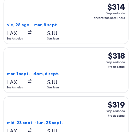
Seleccionar vuelo de Southwest Airlines, con salida el vie, 
$314
$314
Viaje
Viaje redondo
redondo,
encontrado hace 1 hora
encontrado
vie, 28 ago. - mar, 8 sept.
hace
LAX
SJU
1
Los Ángeles
San Juan
hora
Seleccionar vuelo de JetBlue Airways, con salida el mar, 1 s
$318
$318
Viaje
Viaje redondo
redondo,
Precio actual
Precio
mar, 1 sept. - dom, 6 sept.
actual
LAX
SJU
Los Ángeles
San Juan
Seleccionar vuelo de Delta, con salida el mié, 23 sept. desde
$319
$319
Viaje
Viaje redondo
redondo,
Precio actual
Precio
mié, 23 sept. - lun, 28 sept.
actual
LAX
SJU