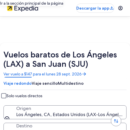
Ir a la sección principal de la página
Descargar la app
Vuelos baratos de Los Ángeles
(LAX) a San Juan (SJU)
Se
Ver vuelo a $147 para el lunes 28 sept. 2026
abrirá
Viaje redondo
Viaje sencillo
Multidestino
en
una
nueva
Solo vuelos directos
ventana
Origen
Los Ángeles, CA, Estados Unidos (LAX-Los Ángeles Intl
Destino