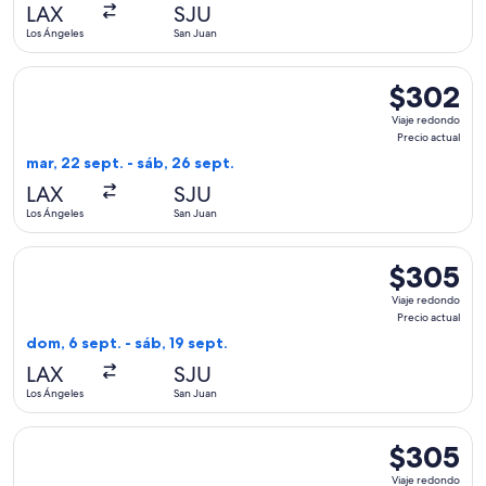
actual
LAX
SJU
Los Ángeles
San Juan
Seleccionar vuelo de American Airlines, con salida el mar, 2
$302
$302
Viaje
Viaje redondo
redondo,
Precio actual
Precio
mar, 22 sept. - sáb, 26 sept.
actual
LAX
SJU
Los Ángeles
San Juan
Seleccionar vuelo de American Airlines, con salida el dom, 6
$305
$305
Viaje
Viaje redondo
redondo,
Precio actual
Precio
dom, 6 sept. - sáb, 19 sept.
actual
LAX
SJU
Los Ángeles
San Juan
Seleccionar vuelo de United, con salida el vie, 11 sept. desd
$305
$305
Viaje
Viaje redondo