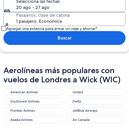
Selecciona las fechas
20 ago - 27 ago
Pasajeros, clase de cabina
1 pasajero, Económica
Agregar una estancia para armar un viaje y ahorrar*
Buscar
Aerolíneas más populares con
vuelos de Londres a Wick (WIC)
American Airlines
United
American Airlines
United
Southwest Airlines
Delta
Southwest Airlines
Delta
Frontier Airlines
JetBlue Airways
Frontier Airlines
JetBlue Airways
Alaska Airlines
Air Canada
Alaska Airlines
Air Canada