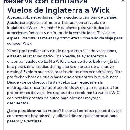
Reserva con confianza
Vuelos de Inglaterra a Wick
Vuelos de Inglaterra a Wick
A veces, solo necesitas salir de la ciudad o cambiar de paisaje.
¡Cualquiera que sea el motivo, bastará con un vuelo de
Inglaterra a Wick! ¡Anímate! Haz planes para ver todas las
atracciones famosas y disfrutar de la comida local. Tu viaje te
espera. Prepara las maletas y completa tu itinerario de viaje para
conocer Wick.
Ya sea para realizar un viaje de negocios o salir de vacaciones,
estás en el lugar indicado. En Expedia, te ayudaremos a
encontrar vuelos de LON a WIC al alcance de tu bolsillo. ¿Estás
listo para salir unos días de Inglaterra en busca de un nuevo
destino? Explora nuestros precios de boletos económicos y filtra
por fecha y hora de vuelo hasta que encuentres lo que buscas.
Desde vuelos directos hasta vuelos con llegadas en la
madrugada, encontrarás el boleto de avión que se ajuste a tus
preferencias de viaje. Incluso puedes combinar tu vuelo a WIC
con hoteles y rentas de autos para obtener mayores
descuentos.
¿Listo para alcanzar las nubes? Reserva todos tus planes de viaje
con nosotros hoy mismo, y utiliza el dinero que ahorraste para
paseos y aventuras.