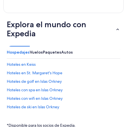
Explora el mundo con
Expedia
Hospedajes
Vuelos
Paquetes
Autos
Hoteles en Keiss
Hoteles en St. Margaret's Hope
Hoteles de golf en Islas Orkney
Hoteles con spa en Islas Orkney
Hoteles con wifi en Islas Orkney
Hoteles de ski en Islas Orkney
Hoteles familiares en Islas Orkney
Hoteles históricos en Islas Orkney
*Disponible para los socios de Expedia.