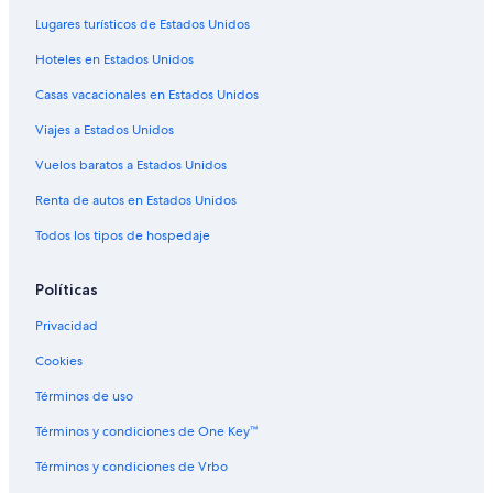
Hoteles 3 estrellas en Finstown
Lugares turísticos de Estados Unidos
Hoteles en Finstown
Hoteles en Estados Unidos
Hoteles en Kildonan
Casas vacacionales en Estados Unidos
Hoteles en St. Mary's
Viajes a Estados Unidos
Hoteles en Mey
Vuelos baratos a Estados Unidos
Hoteles cerca de Grey Cairn Camsters
Renta de autos en Estados Unidos
Hoteles en Stromness
Todos los tipos de hospedaje
Hoteles en Thurso
Hoteles en Melvich
Políticas
Hoteles cerca de Castillo de Mey
Privacidad
Cookies
Términos de uso
Términos y condiciones de One Key™
Términos y condiciones de Vrbo