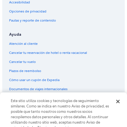
Accesibilidad
Opciones de privacidad
Pautas y reporte de contenido
Ayuda
Atención al cliente
Cancelar tu reservación de hotel o renta vacacional
Cancelar tu vuelo
Plazos de reembolso
Cómo usar un cupón de Expedia
Documentos de viajes internacionales
Este sitio utiliza cookies y tecnologías de seguimiento
© 2026 Expedia, Inc., una empresa de Expedia Group. Todos los
derechos reservados. Expedia y el logo de Expedia son marcas
similares. Como se indica en nuestro Aviso de privacidad, es
registradas o marcas comerciales de Expedia, Inc. CST# 2029030-50.
posible que tanto nosotros como nuestros socios
recopilemos datos personales y otros detalles. Al continuar
utilizando nuestro sitio web, aceptas nuestro Aviso de