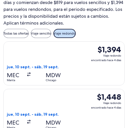
días y comienzan desde $819 para vuelos sencillos y $1,394
para vuelos rendondos, para el periodo especificado. Los
precios y la disponibilidad están sujetos a cambios.
Aplican términos adicionales.
Todas las ofertas
Viaje sencillo
Viaje redondo
Seleccionar vuelo de LATAM Airlines Group, con salida el jue
$1,394
$1,394
Viaje
Viaje redondo
redondo,
encontrado hace 4 días
encontrado
jue, 10 sept. - sáb, 19 sept.
hace
MEC
MDW
4
Manta
Chicago
días
Seleccionar vuelo de LATAM Airlines Group, con salida el jue
$1,448
$1,448
Viaje
Viaje redondo
redondo,
encontrado hace 4 días
encontrado
jue, 10 sept. - sáb, 19 sept.
hace
MEC
MDW
4
Manta
Chicago