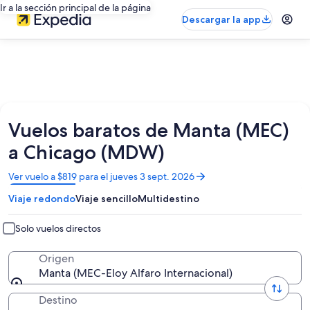
Ir a la sección principal de la página
Descargar la app
Vuelos baratos de Manta (MEC)
a Chicago (MDW)
Se
Ver vuelo a $819 para el jueves 3 sept. 2026
abrirá
Viaje redondo
Viaje sencillo
Multidestino
en
una
nueva
Solo vuelos directos
ventana
Origen
Manta (MEC-Eloy Alfaro Internacional)
Destino