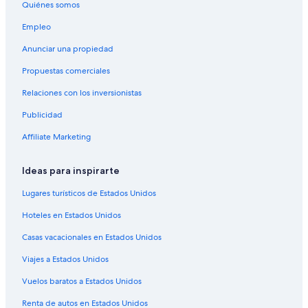
Quiénes somos
Vuelos de Ciudad Juárez (CJS) a Chicago (ORD)
Empleo
Vuelos de Cleveland (CLE) a Chicago (ORD)
Anunciar una propiedad
Vuelos de Cali (CLO) a Chicago (ORD)
Propuestas comerciales
Vuelos de Charlotte (CLT) a Chicago (ORD)
Relaciones con los inversionistas
Vuelos de Columbus (CMH) a Chicago (ORD)
Publicidad
Vuelos de Cancún (CUN) a Chicago (ORD)
Affiliate Marketing
Vuelos de Washington (DCA) a Chicago (ORD)
Vuelos de Denver (DEN) a Chicago (ORD)
Ideas para inspirarte
Vuelos de Dallas (DFW) a Chicago (ORD)
Lugares turísticos de Estados Unidos
Vuelos de Durango (DGO) a Chicago (ORD)
Hoteles en Estados Unidos
Vuelos de Des Moines (DSM) a Chicago (ORD)
Casas vacacionales en Estados Unidos
Vuelos de Detroit (DTW) a Chicago (ORD)
Viajes a Estados Unidos
Vuelos de El Paso (ELP) a Chicago (ORD)
Vuelos baratos a Estados Unidos
Vuelos de Newark (EWR) a Chicago (ORD)
Renta de autos en Estados Unidos