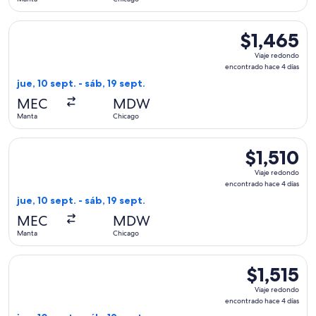
días
Seleccionar vuelo de LATAM Airlines Group, con salida el jue
$1,465
$1,465
Viaje
Viaje redondo
redondo,
encontrado hace 4 días
encontrado
jue, 10 sept. - sáb, 19 sept.
hace
MEC
MDW
4
Manta
Chicago
días
Seleccionar vuelo de LATAM Airlines Group, con salida el jue
$1,510
$1,510
Viaje
Viaje redondo
redondo,
encontrado hace 4 días
encontrado
jue, 10 sept. - sáb, 19 sept.
hace
MEC
MDW
4
Manta
Chicago
días
Seleccionar vuelo de LATAM Airlines Group, con salida el jue
$1,515
$1,515
Viaje
Viaje redondo
redondo,
encontrado hace 4 días
encontrado