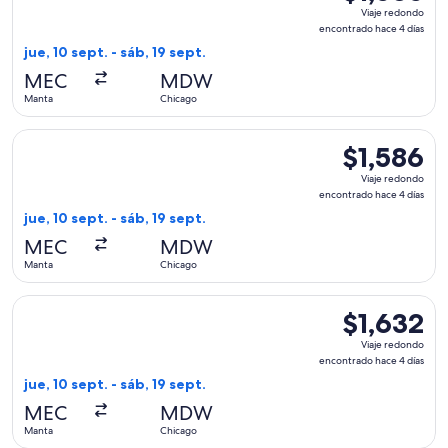
Viaje
Viaje redondo
redondo,
encontrado hace 4 días
encontrado
jue, 10 sept. - sáb, 19 sept.
hace
MEC
MDW
4
Manta
Chicago
días
Seleccionar vuelo de LATAM Airlines Group, con salida el jue
$1,586
$1,586
Viaje
Viaje redondo
redondo,
encontrado hace 4 días
encontrado
jue, 10 sept. - sáb, 19 sept.
hace
MEC
MDW
4
Manta
Chicago
días
Seleccionar vuelo de LATAM Airlines Group, con salida el jue
$1,632
$1,632
Viaje
Viaje redondo
redondo,
encontrado hace 4 días
encontrado
jue, 10 sept. - sáb, 19 sept.
hace
MEC
MDW
4
Manta
Chicago
días