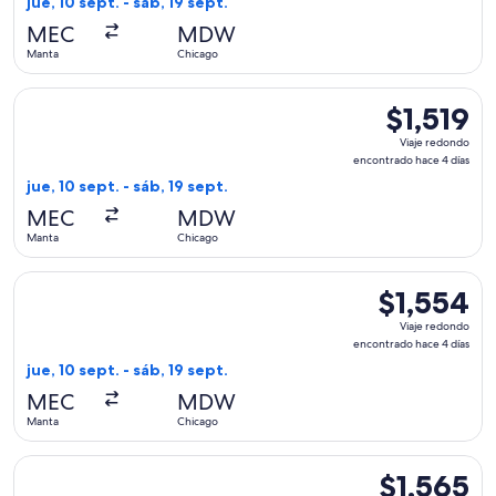
jue, 10 sept. - sáb, 19 sept.
hace
MEC
MDW
4
Manta
Chicago
días
Seleccionar vuelo de LATAM Airlines Group, con salida el jue
$1,519
$1,519
Viaje
Viaje redondo
redondo,
encontrado hace 4 días
encontrado
jue, 10 sept. - sáb, 19 sept.
hace
MEC
MDW
4
Manta
Chicago
días
Seleccionar vuelo de LATAM Airlines Group, con salida el jue
$1,554
$1,554
Viaje
Viaje redondo
redondo,
encontrado hace 4 días
encontrado
jue, 10 sept. - sáb, 19 sept.
hace
MEC
MDW
4
Manta
Chicago
días
Seleccionar vuelo de LATAM Airlines Group, con salida el jue
$1,565
$1,565