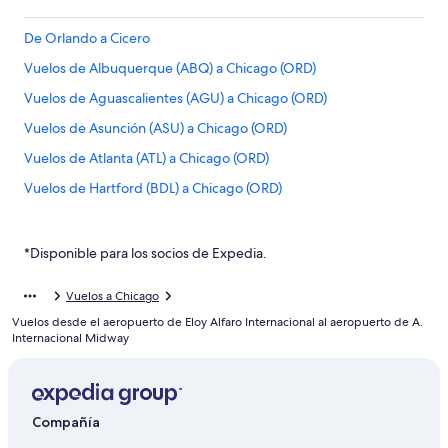
De Orlando a Cicero
Vuelos de Albuquerque (ABQ) a Chicago (ORD)
Vuelos de Aguascalientes (AGU) a Chicago (ORD)
Vuelos de Asunción (ASU) a Chicago (ORD)
Vuelos de Atlanta (ATL) a Chicago (ORD)
Vuelos de Hartford (BDL) a Chicago (ORD)
Vuelos de León (BJX) a Chicago (ORD)
Vuelos de Nashville (BNA) a Chicago (ORD)
*Disponible para los socios de Expedia.
Vuelos de Aeropuerto Internacional de Bogotá-El Dorado
(BOG) a Chicago (ORD)
Vuelos a Chicago
Vuelos desde el aeropuerto de Eloy Alfaro Internacional al aeropuerto de A.
Vuelos de Boise (BOI) a Chicago (ORD)
Internacional Midway
Vuelos de Boston (BOS) a Chicago (ORD)
Vuelos de Aguadilla (BQN) a Chicago (ORD)
Vuelos de Brownsville (BRO) a Chicago (ORD)
Compañía
Vuelos de Baltimore (BWI) a Chicago (ORD)