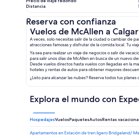
Precio de viaje redondo
Distancia
Reserva con confianza
Vuelos de McAllen a Calgary
Vuelos de McAllen a Calga
A veces, solo necesitas salir de la ciudad o cambiar de p
atracciones famosas y disfrutar de la comida local. Tu via
Ya sea para realizar un viaje de negocios o salir de vacac
para salir unos días de McAllen en busca de un nuevo des
Desde vuelos directos hasta vuelos con llegadas en la ma
hoteles y rentas de autos para obtener mayores descuen
¿Listo para alcanzar las nubes? Reserva todos tus planes 
Explora el mundo con Expe
Hospedajes
Vuelos
Paquetes
Autos
Rentas vacaciona
Apartamentos en Estación de tren ligero Bridgeland/ M