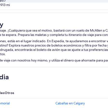
$417
1913
mi
ry
aisaje. ¡Cualquiera que sea el motivo, bastará con un vuelo de McAllen a C
je te espera. Prepara las maletas y completa tu itinerario de viaje para co
iones, estás en el lugar indicado. En Expedia, te ayudaremos a encontrar v
tino? Explora nuestros precios de boletos económicos y filtra por fecha
drugada, encontrarás el boleto de avión que se ajuste a tus preferencia
tos.
de viaje con nosotros hoy mismo, y utiliza el dinero que ahorraste para p
dia
les
Otros
emorial
Cabañas en Calgary