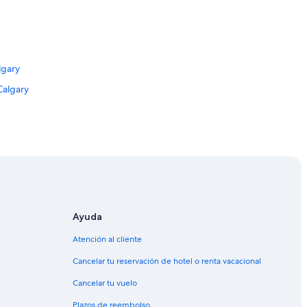
lgary
Calgary
ary
ary
ary
a ciudad de Calgary
Ayuda
Atención al cliente
Cancelar tu reservación de hotel o renta vacacional
Cancelar tu vuelo
Plazos de reembolso