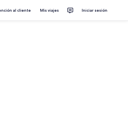
nción al cliente
Mis viajes
Iniciar sesión