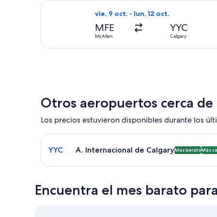
Seleccionar vuelo de Delta, con salid
vie, 9 oct. - lun, 12 oct.
MFE
YYC
McAllen
Calgary
Otros aeropuertos cerca de
Los precios estuvieron disponibles durante los últi
Seleccionar vuelo a A. Internacional de Calgary Y
YYC
A. Internacional de Calgary
Más barato
Más c
Encuentra el mes barato para