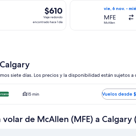
hace
a el vie, 9 oct. desde McAllen hacia Calgary, con regreso el lun
Seleccionar vuel
9
$610
$610
vie, 6 nov. - mié
horas
Viaje
MFE
Viaje redondo
redondo,
encontrado hace 1 día
McAllen
encontrado
hace
1
día
 Calgary
mos siete días. Los precios y la disponibilidad están sujetos a
YC. Opción más barata y cercana disponible. El tiempo promedi
Vuelos desde 
15 min
ercano
 volar de McAllen (MFE) a Calgary 