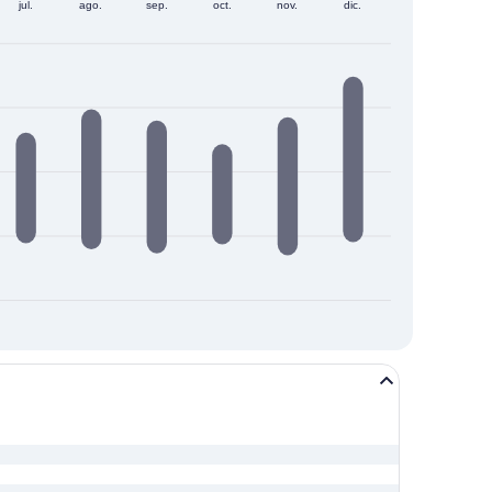
jul.
ago.
sep.
oct.
nov.
dic.