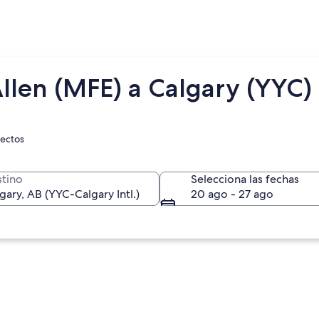
llen (MFE) a Calgary (YYC)
rectos
tino
Selecciona las fechas
20 ago - 27 ago