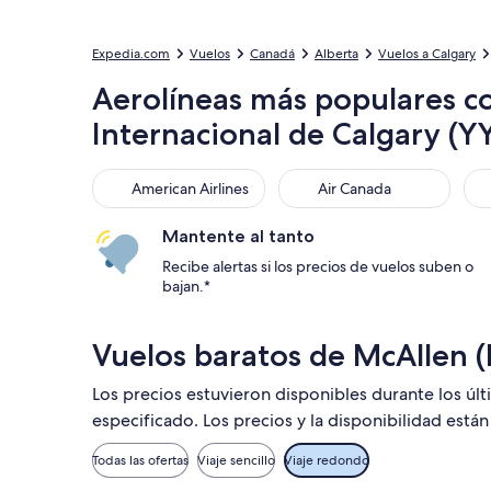
Expedia.com
Vuelos
Canadá
Alberta
Vuelos a Calgary
Aerolíneas más populares co
Internacional de Calgary (Y
American Airlines
Air Canada
Uni
American Airlines
Air Canada
Mantente al tanto
Recibe alertas si los precios de vuelos suben o
bajan.*
Vuelos baratos de McAllen (
Los precios estuvieron disponibles durante los úl
especificado. Los precios y la disponibilidad está
Todas las ofertas
Viaje sencillo
Viaje redondo