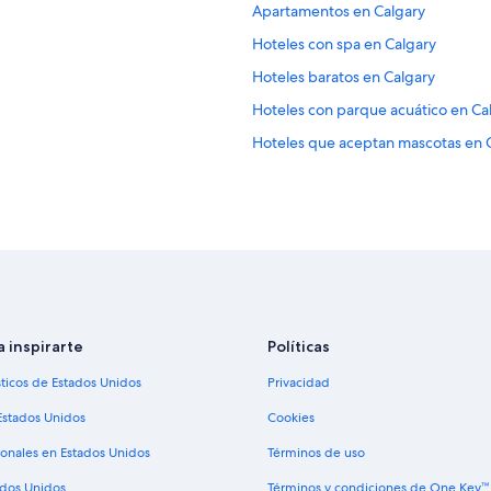
Apartamentos en Calgary
Hoteles con spa en Calgary
Hoteles baratos en Calgary
Hoteles con parque acuático en Ca
Hoteles que aceptan mascotas en 
Moteles en Calgary
Casas de ciudad en Northeast Calg
Hoteles con spa en Northeast Calg
Hoteles baratos en Northeast Calg
Hoteles románticos en Centro de l
Hoteles en Bridgeland
a inspirarte
Políticas
Hoteles en Banff Trail
sticos de Estados Unidos
Privacidad
Hoteles en Balzac
Estados Unidos
Cookies
ionales en Estados Unidos
Términos de uso
ados Unidos
Términos y condiciones de One Key™