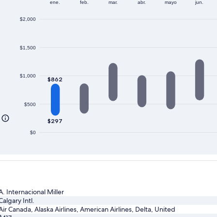
ene.
feb.
mar.
abr.
mayo
jun.
$2,000
$1,500
$1,000
$862
$500
$297
$0
A. Internacional Miller
Calgary Intl.
Air Canada, Alaska Airlines, American Airlines, Delta, United