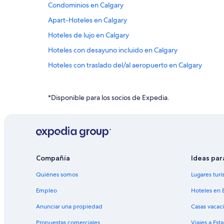
Condominios en Calgary
Apart-Hoteles en Calgary
Hoteles de lujo en Calgary
Hoteles con desayuno incluido en Calgary
Hoteles con traslado del/al aeropuerto en Calgary
Hoteles en Calgary
Residencias en Calgary
*Disponible para los socios de Expedia.
Hoteles con concierge en Northeast Calgary
Hoteles de ski en Northeast Calgary
Hoteles en Capitol Hill
Hoteles en Centro de la ciudad de Calgary
Compañía
Ideas par
Hoteles en Sage Hill
Quiénes somos
Lugares turí
Hoteles en Northwest Calgary
Empleo
Hoteles en 
Hoteles en Panorama Hills
Anunciar una propiedad
Casas vacac
Propuestas comerciales
Viajes a Est