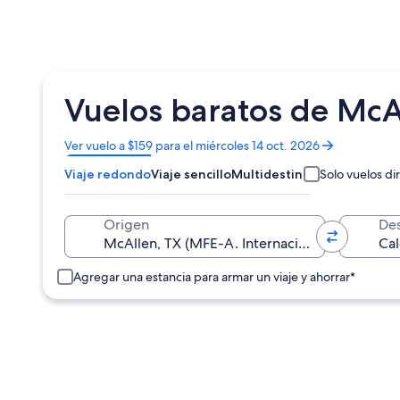
Vuelos baratos de McA
Se
Ver vuelo a $159 para el miércoles 14 oct. 2026
abrirá
Viaje redondo
Viaje sencillo
Multidestino
Solo vuelos di
en
una
nueva
Origen
Des
ventana
Agregar una estancia para armar un viaje y ahorrar*