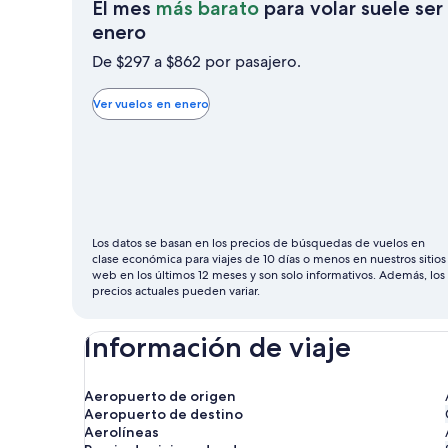
El mes
más barato
para volar suele ser
El
enero
mes
De $297 a $862 por pasajero.
más
barato
Ver vuelos en enero
para
volar
suele
ser
enero
Los datos se basan en los precios de búsquedas de vuelos en
clase económica para viajes de 10 días o menos en nuestros sitios
web en los últimos 12 meses y son solo informativos. Además, los
precios actuales pueden variar.
Información de viaje
Aeropuerto de origen
Aeropuerto de destino
Aerolíneas