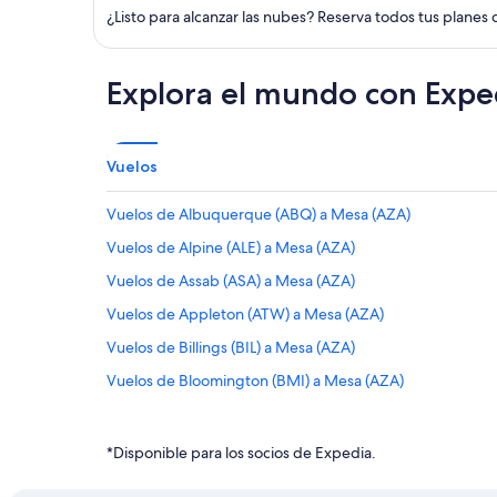
¿Listo para alcanzar las nubes? Reserva todos tus planes 
Explora el mundo con Expe
Vuelos
Vuelos de Albuquerque (ABQ) a Mesa (AZA)
Vuelos de Alpine (ALE) a Mesa (AZA)
Vuelos de Assab (ASA) a Mesa (AZA)
Vuelos de Appleton (ATW) a Mesa (AZA)
Vuelos de Billings (BIL) a Mesa (AZA)
Vuelos de Bloomington (BMI) a Mesa (AZA)
Vuelos de Boise (BOI) a Mesa (AZA)
Vuelos de Bozeman (BZN) a Mesa (AZA)
*Disponible para los socios de Expedia.
Vuelos de Cedar Rapids (CID) a Mesa (AZA)