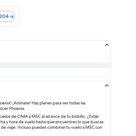
to en auto al centro es de 22 minutos. Vuelos desde $204
$204
oenix! ¡Anímate! Haz planes para ver todas las
nocer Phoenix.
 vuelos de OMA a MSC al alcance de tu bolsillo. ¿Estás
echa y hora de vuelo hasta que encuentres lo que buscas.
s de viaje. Incluso puedes combinar tu vuelo a MSC con