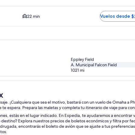
Opción más barata disponible. El tiempo promedio del trayec
Vuelos desde 
22 min
Eppley Field
A. Municipal Falcon Field
1021
mi
x
aisaje. ¡Cualquiera que sea el motivo, bastará con un vuelo de Omaha a Ph
je te espera. Prepara las maletas y completa tu itinerario de viaje para co
ciones, estás en el lugar indicado. En Expedia, te ayudaremos a encontrar
 destino? Explora nuestros precios de boletos económicos y filtra por f
drugada, encontrarás el boleto de avión que se ajuste a tus preferencia
tos.