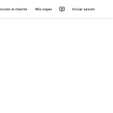
nción al cliente
Mis viajes
Iniciar sesión