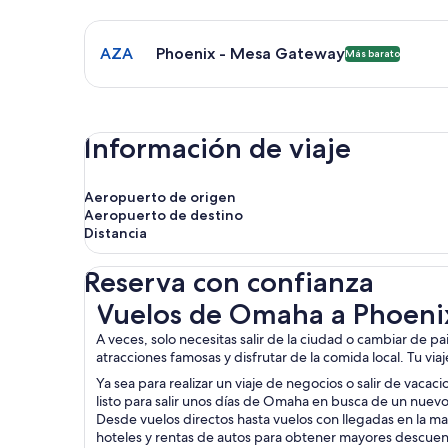
Seleccionar vuelo a Phoenix - Mesa Gateway AZA. 
AZA
Phoenix - Mesa Gateway
Más barato
Información de viaje
Aeropuerto de origen
Aeropuerto de destino
Distancia
Reserva con confianza
Vuelos de Omaha a Phoenix
Vuelos de Omaha a Phoeni
A veces, solo necesitas salir de la ciudad o cambiar de p
atracciones famosas y disfrutar de la comida local. Tu via
Ya sea para realizar un viaje de negocios o salir de vaca
listo para salir unos días de Omaha en busca de un nuevo
Desde vuelos directos hasta vuelos con llegadas en la ma
hoteles y rentas de autos para obtener mayores descuen