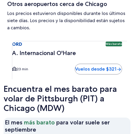
Otros aeropuertos cerca de Chicago
Los precios estuvieron disponibles durante los últimos
siete días. Los precios y la disponibilidad están sujetos
a cambios.
Seleccionar vuelo a A. Internacional O'Hare ORD. Opción m
ORD
Más barato
A. Internacional O'Hare
Vuelos desde $321
23 min
Encuentra el mes barato para
volar de Pittsburgh (PIT) a
Chicago (MDW)
El mes
más barato
para volar suele ser
El
septiembre