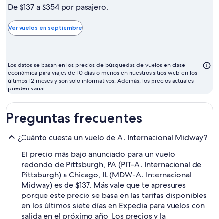
mes
De $137 a $354 por pasajero.
más
barato
Ver vuelos en septiembre
para
volar
suele
Los datos se basan en los precios de búsquedas de vuelos en clase
ser
económica para viajes de 10 días o menos en nuestros sitios web en los
últimos 12 meses y son solo informativos. Además, los precios actuales
septiembre
pueden variar.
Preguntas frecuentes
¿Cuánto cuesta un vuelo de A. Internacional Midway?
El precio más bajo anunciado para un vuelo
redondo de Pittsburgh, PA (PIT-A. Internacional de
Pittsburgh) a Chicago, IL (MDW-A. Internacional
Midway) es de $137. Más vale que te apresures
porque este precio se basa en las tarifas disponibles
en los últimos siete días en Expedia para vuelos con
salida en el próximo año. Los precios y la