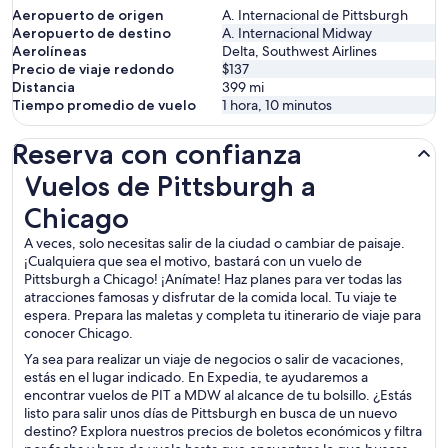
Aeropuerto de origen
A. Internacional de Pittsburgh
Aeropuerto de destino
A. Internacional Midway
Aerolíneas
Delta, Southwest Airlines
Precio de viaje redondo
$137
Distancia
399
mi
Tiempo promedio de vuelo
1 hora, 10 minutos
Reserva con confianza
Vuelos de Pittsburgh a Chicago
Vuelos de Pittsburgh a
Chicago
A veces, solo necesitas salir de la ciudad o cambiar de paisaje.
¡Cualquiera que sea el motivo, bastará con un vuelo de
Pittsburgh a Chicago! ¡Anímate! Haz planes para ver todas las
atracciones famosas y disfrutar de la comida local. Tu viaje te
espera. Prepara las maletas y completa tu itinerario de viaje para
conocer Chicago.
Ya sea para realizar un viaje de negocios o salir de vacaciones,
estás en el lugar indicado. En Expedia, te ayudaremos a
encontrar vuelos de PIT a MDW al alcance de tu bolsillo. ¿Estás
listo para salir unos días de Pittsburgh en busca de un nuevo
destino? Explora nuestros precios de boletos económicos y filtra