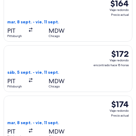
$164
$164
Viaje
Viaje redondo
redondo,
Precio actual
Precio
mar, 8 sept. - vie, 11 sept.
actual
PIT
MDW
Pittsburgh
Chicago
Seleccionar vuelo de Southwest Airlines, con salida el sáb, 5
$172
$172
Viaje
Viaje redondo
redondo,
encontrado hace 15 horas
encontrad
sáb, 5 sept. - vie, 11 sept.
hace
PIT
MDW
15
Pittsburgh
Chicago
horas
Seleccionar vuelo de Southwest Airlines, con salida el mar, 8
$174
$174
Viaje
Viaje redondo
redondo,
Precio actual
Precio
mar, 8 sept. - vie, 11 sept.
actual
PIT
MDW