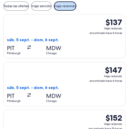
Todas las ofertas
Viaje sencillo
Viaje redondo
Seleccionar vuelo de Southwest Airlines, con salida el sáb, 
$137
$137
Viaje
Viaje redondo
redondo,
encontrado hace 6 horas
encontrad
sáb, 5 sept. - dom, 6 sept.
hace
PIT
MDW
6
Pittsburgh
Chicago
horas
Seleccionar vuelo de Southwest Airlines, con salida el sáb, 
$147
$147
Viaje
Viaje redondo
redondo,
encontrado hace 6 horas
encontrado
sáb, 5 sept. - dom, 6 sept.
hace
PIT
MDW
6
Pittsburgh
Chicago
horas
Seleccionar vuelo de Southwest Airlines, con salida el sáb, 5
$152
$152
Viaje
Viaje redondo
redondo,
encontrado hace 15 horas