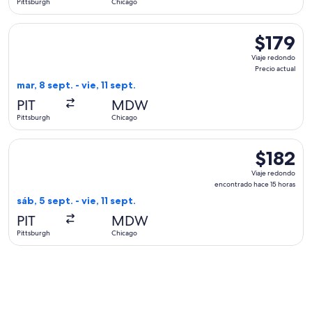
Pittsburgh
Chicago
Seleccionar vuelo de Southwest Airlines, con salida el mar, 8
$179
$179
Viaje
Viaje redondo
redondo,
Precio actual
Precio
mar, 8 sept. - vie, 11 sept.
actual
PIT
MDW
Pittsburgh
Chicago
Seleccionar vuelo de Delta, con salida el sáb, 5 sept. desde 
$182
$182
Viaje
Viaje redondo
redondo,
encontrado hace 15 horas
encontrad
sáb, 5 sept. - vie, 11 sept.
hace
PIT
MDW
15
Pittsburgh
Chicago
horas