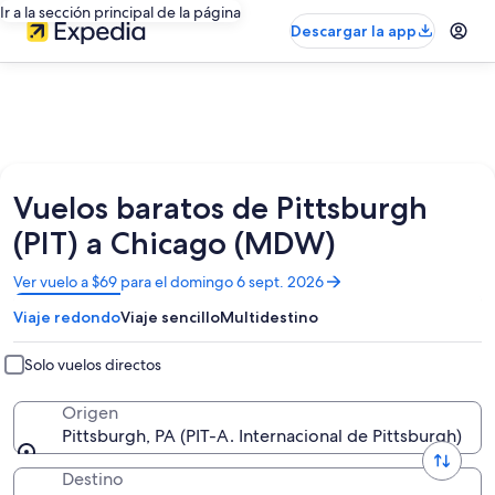
Ir a la sección principal de la página
Descargar la app
Vuelos baratos de Pittsburgh
(PIT) a Chicago (MDW)
Se
Ver vuelo a $69 para el domingo 6 sept. 2026
abrirá
Viaje redondo
Viaje sencillo
Multidestino
en
una
nueva
Solo vuelos directos
ventana
Origen
Pittsburgh, PA (PIT-A. Internacional de Pittsburgh)
Destino