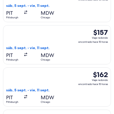
encontrad
sáb, 5 sept. - vie, 11 sept.
hace
PIT
MDW
15
Pittsburgh
Chicago
horas
Seleccionar vuelo de Delta, con salida el sáb, 5 sept. desde 
$157
$157
Viaje
Viaje redondo
redondo,
encontrado hace 15 horas
encontrad
sáb, 5 sept. - vie, 11 sept.
hace
PIT
MDW
15
Pittsburgh
Chicago
horas
Seleccionar vuelo de Southwest Airlines, con salida el sáb, 5
$162
$162
Viaje
Viaje redondo
redondo,
encontrado hace 15 horas
encontrad
sáb, 5 sept. - vie, 11 sept.
hace
PIT
MDW
15
Pittsburgh
Chicago
horas
Seleccionar vuelo de Southwest Airlines, con salida el mar, 8