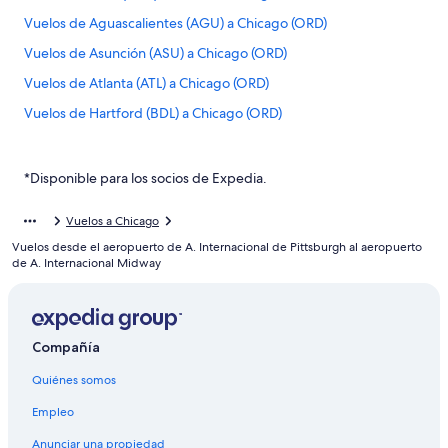
Vuelos de Aguascalientes (AGU) a Chicago (ORD)
Vuelos de Asunción (ASU) a Chicago (ORD)
Vuelos de Atlanta (ATL) a Chicago (ORD)
Vuelos de Hartford (BDL) a Chicago (ORD)
Vuelos de León (BJX) a Chicago (ORD)
Vuelos de Nashville (BNA) a Chicago (ORD)
*Disponible para los socios de Expedia.
Vuelos de Aeropuerto Internacional de Bogotá-El Dorado
(BOG) a Chicago (ORD)
Vuelos a Chicago
Vuelos desde el aeropuerto de A. Internacional de Pittsburgh al aeropuerto
Vuelos de Boise (BOI) a Chicago (ORD)
de A. Internacional Midway
Vuelos de Boston (BOS) a Chicago (ORD)
Vuelos de Aguadilla (BQN) a Chicago (ORD)
Vuelos de Brownsville (BRO) a Chicago (ORD)
Compañía
Vuelos de Baltimore (BWI) a Chicago (ORD)
Quiénes somos
Vuelos de Ciudad Juárez (CJS) a Chicago (ORD)
Empleo
Vuelos de Cleveland (CLE) a Chicago (ORD)
Anunciar una propiedad