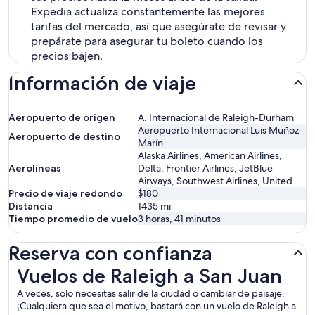
Expedia actualiza constantemente las mejores
tarifas del mercado, así que asegúrate de revisar y
prepárate para asegurar tu boleto cuando los
precios bajen.
Información de viaje
Aeropuerto de origen
A. Internacional de Raleigh-Durham
Aeropuerto Internacional Luis Muñoz
Aeropuerto de destino
Marín
Alaska Airlines, American Airlines,
Aerolíneas
Delta, Frontier Airlines, JetBlue
Airways, Southwest Airlines, United
Precio de viaje redondo
$180
Distancia
1435
mi
Tiempo promedio de vuelo
3 horas, 41 minutos
Reserva con confianza
Vuelos de Raleigh a San Juan
Vuelos de Raleigh a San Juan
A veces, solo necesitas salir de la ciudad o cambiar de paisaje.
¡Cualquiera que sea el motivo, bastará con un vuelo de Raleigh a