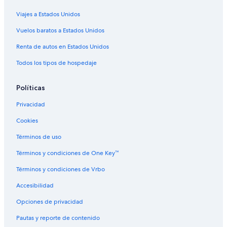
Hoteles con traslado del/al aeropuerto en Isla Verde
Viajes a Estados Unidos
Hoteles con vista al mar en Isla Verde
Vuelos baratos a Estados Unidos
Hoteles con vista en Isla Verde
Renta de autos en Estados Unidos
Hoteles gay friendly en Isla Verde
Todos los tipos de hospedaje
Hoteles para bodas en Isla Verde
Hoteles de senderismo en Isla Verde
Políticas
Hoteles para fumadores en Isla Verde
Privacidad
Hoteles que aceptan mascotas en Isla Verde
Cookies
Hoteles en Isla Verde
Términos de uso
Hoteles cerca de Balneario de Carolina
Términos y condiciones de One Key™
Hoteles en Villas del Palmar Sur
Términos y condiciones de Vrbo
Hoteles en San Juan
Accesibilidad
Hoteles cerca de Playa Pine Grove
Opciones de privacidad
Hoteles en Cangrejo Arriba
Pautas y reporte de contenido