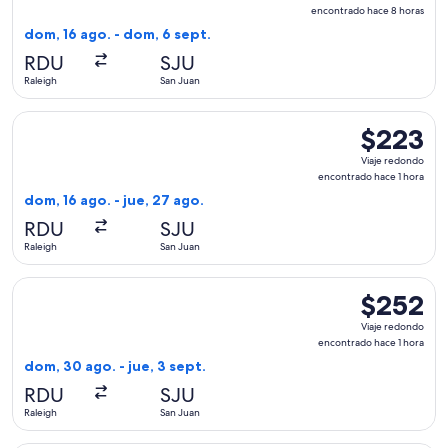
redondo,
encontrado hace 8 horas
encontrad
dom, 16 ago. - dom, 6 sept.
hace
RDU
SJU
8
Raleigh
San Juan
horas
Seleccionar vuelo de Frontier Airlines, con salida el dom, 1
$223
$223
Viaje
Viaje redondo
redondo,
encontrado hace 1 hora
encontrado
dom, 16 ago. - jue, 27 ago.
hace
RDU
SJU
1
Raleigh
San Juan
hora
Seleccionar vuelo de JetBlue Airways, con salida el dom, 30 
$252
$252
Viaje
Viaje redondo
redondo,
encontrado hace 1 hora
encontrado
dom, 30 ago. - jue, 3 sept.
hace
RDU
SJU
1
Raleigh
San Juan
hora