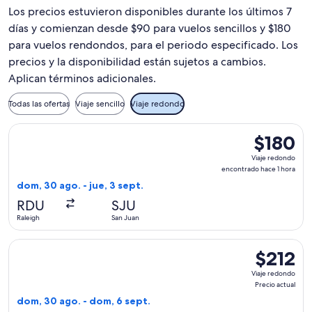
Los precios estuvieron disponibles durante los últimos 7
días y comienzan desde $90 para vuelos sencillos y $180
para vuelos rendondos, para el periodo especificado. Los
precios y la disponibilidad están sujetos a cambios.
Aplican términos adicionales.
Todas las ofertas
Viaje sencillo
Viaje redondo
Seleccionar vuelo de Frontier Airlines, con salida el dom, 30
$180
$180
Viaje
Viaje redondo
redondo,
encontrado hace 1 hora
encontrado
dom, 30 ago. - jue, 3 sept.
hace
RDU
SJU
1
Raleigh
San Juan
hora
Seleccionar vuelo de Frontier Airlines, con salida el dom, 30
$212
$212
Viaje
Viaje redondo
redondo,
Precio actual
Precio
dom, 30 ago. - dom, 6 sept.