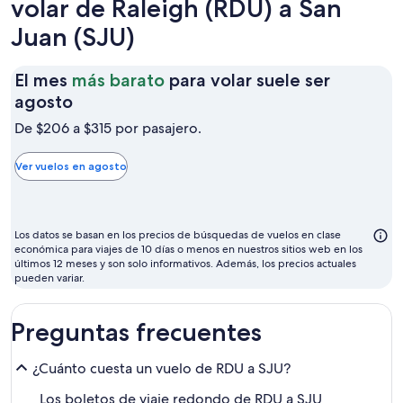
volar de Raleigh (RDU) a San
Juan (SJU)
El mes
más barato
para volar suele ser
El
agosto
mes
De $206 a $315 por pasajero.
más
barato
Ver vuelos en agosto
para
volar
suele
Los datos se basan en los precios de búsquedas de vuelos en clase
ser
económica para viajes de 10 días o menos en nuestros sitios web en los
últimos 12 meses y son solo informativos. Además, los precios actuales
agosto
pueden variar.
Preguntas frecuentes
¿Cuánto cuesta un vuelo de RDU a SJU?
Los boletos de viaje redondo de RDU a SJU