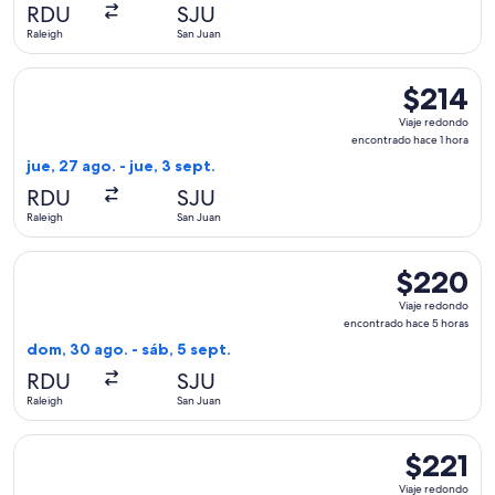
actual
RDU
SJU
Raleigh
San Juan
Seleccionar vuelo de Frontier Airlines, con salida el jue, 27
$214
$214
Viaje
Viaje redondo
redondo,
encontrado hace 1 hora
encontrado
jue, 27 ago. - jue, 3 sept.
hace
RDU
SJU
1
Raleigh
San Juan
hora
Seleccionar vuelo de Frontier Airlines, con salida el dom, 3
$220
$220
Viaje
Viaje redondo
redondo,
encontrado hace 5 horas
encontrado
dom, 30 ago. - sáb, 5 sept.
hace
RDU
SJU
5
Raleigh
San Juan
horas
Seleccionar vuelo de Frontier Airlines, con salida el dom, 1
$221
$221
Viaje
Viaje redondo