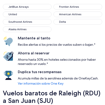
JetBlue Airways
Frontier Airlines
JetBlue Airways
Frontier Airlines
United
American Airlines
United
American Airlines
Southwest Airlines
Delta
Southwest Airlines
Delta
Alaska Airlines
Alaska Airlines
Mantente al tanto
Recibe alertas si los precios de vuelos suben o bajan.*
Ahorra al reservar
Ahorra hasta 30% en hoteles seleccionados por haber
reservado un vuelo.*
Duplica tus recompensas
Acumula millas de la aerolínea además de OneKeyCash.
Ver información sobre One Key
Vuelos baratos de Raleigh (RDU)
a San Juan (SJU)