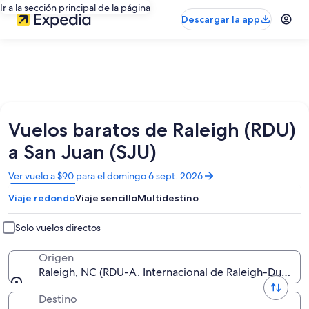
Ir a la sección principal de la página
Descargar la app
Vuelos baratos de Raleigh (RDU)
a San Juan (SJU)
Se
Ver vuelo a $90 para el domingo 6 sept. 2026
abrirá
Viaje redondo
Viaje sencillo
Multidestino
en
una
nueva
Solo vuelos directos
ventana
Origen
Raleigh, NC (RDU-A. Internacional de Raleigh-Durham
Destino