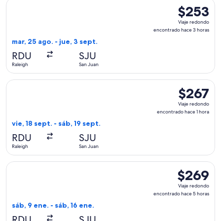
Seleccionar vuelo de United, con salida el mar, 25 ago. desd
$253
$253
Viaje
Viaje redondo
redondo,
encontrado hace 3 horas
encontrado
mar, 25 ago. - jue, 3 sept.
hace
RDU
SJU
3
Raleigh
San Juan
horas
Seleccionar vuelo de Southwest Airlines, con salida el vie, 1
$267
$267
Viaje
Viaje redondo
redondo,
encontrado hace 1 hora
encontrado
vie, 18 sept. - sáb, 19 sept.
hace
RDU
SJU
1
Raleigh
San Juan
hora
Seleccionar vuelo de Delta, con salida el sáb, 9 ene. desde 
$269
$269
Viaje
Viaje redondo
redondo,
encontrado hace 5 horas
encontrado
sáb, 9 ene. - sáb, 16 ene.
hace
RDU
SJU