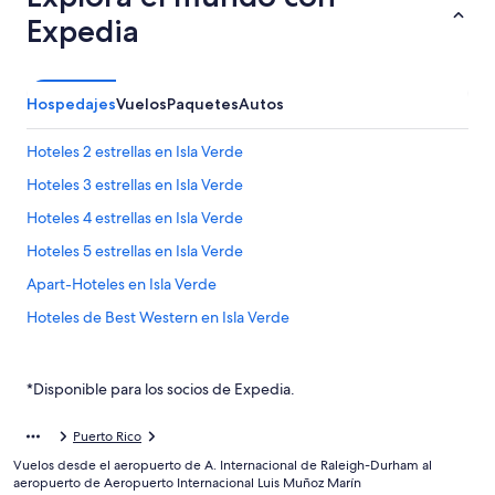
Expedia
Hospedajes
Vuelos
Paquetes
Autos
Hoteles 2 estrellas en Isla Verde
Hoteles 3 estrellas en Isla Verde
Hoteles 4 estrellas en Isla Verde
Hoteles 5 estrellas en Isla Verde
Apart-Hoteles en Isla Verde
Hoteles de Best Western en Isla Verde
Hoteles de Fairmont en Isla Verde
Hoteles con casino en Isla Verde
*Disponible para los socios de Expedia.
Hoteles con spa en Isla Verde
Puerto Rico
Hoteles para ir de compras en Isla Verde
Vuelos desde el aeropuerto de A. Internacional de Raleigh-Durham al
Hoteles todo incluido en Isla Verde
aeropuerto de Aeropuerto Internacional Luis Muñoz Marín