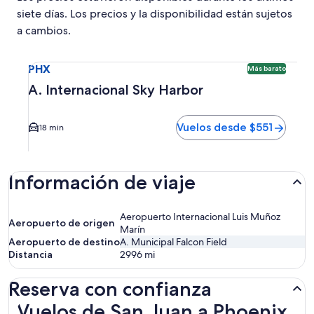
siete días. Los precios y la disponibilidad están sujetos
a cambios.
Seleccionar vuelo a A. Internacional Sky Harbor PHX. Opci
PHX
Más barato
A. Internacional Sky Harbor
Vuelos desde $551
18 min
Información de viaje
Aeropuerto Internacional Luis Muñoz
Aeropuerto de origen
Marín
Aeropuerto de destino
A. Municipal Falcon Field
Distancia
2996
mi
Reserva con confianza
Vuelos de San Juan a Phoenix
Vuelos de San Juan a Phoenix