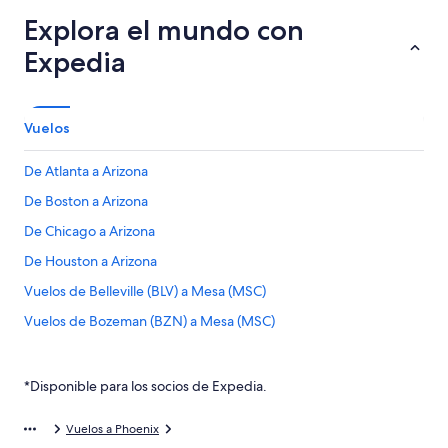
Explora el mundo con
Expedia
Vuelos
De Atlanta a Arizona
De Boston a Arizona
De Chicago a Arizona
De Houston a Arizona
Vuelos de Belleville (BLV) a Mesa (MSC)
Vuelos de Bozeman (BZN) a Mesa (MSC)
Vuelos de Colima (CLQ) a Mesa (MSC)
Vuelos de Denver (DEN) a Mesa (MSC)
*Disponible para los socios de Expedia.
Vuelos de Fargo (FAR) a Mesa (MSC)
Vuelos a Phoenix
Vuelos de Ginebra (GVA) a Mesa (MSC)