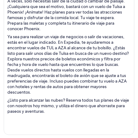
A veces, solo necesitas salir de la ciudad o cambiar de paisaje.
¡Cualquiera que sea el motivo, bastará con un vuelo de Tulsa a
Phoenix! ¡Anímate! Haz planes para ver todas las atracciones
famosas y disfrutar de la comida local. Tu viaje te espera.
Prepara las maletas y completa tu itinerario de viaje para
conocer Phoenix.
Ya sea para realizar un viaje de negocios o salir de vacaciones,
estás en el lugar indicado. En Expedia, te ayudaremos a
encontrar vuelos de TUL a AZA al alcance de tu bolsillo. ¿Estás
listo para salir unos días de Tulsa en busca de un nuevo destino?
Explora nuestros precios de boletos económicos y filtra por
fecha y hora de vuelo hasta que encuentres lo que buscas.
Desde vuelos directos hasta vuelos con llegadas en la
madrugada, encontrarás el boleto de avión que se ajuste a tus
preferencias de viaje. Incluso puedes combinar tu vuelo a AZA
con hoteles y rentas de autos para obtener mayores
descuentos.
¿Listo para alcanzar las nubes? Reserva todos tus planes de viaje
con nosotros hoy mismo, y utiliza el dinero que ahorraste para
paseos y aventuras.