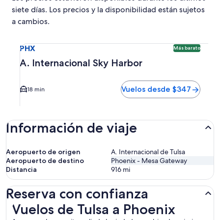
siete días. Los precios y la disponibilidad están sujetos
a cambios.
Seleccionar vuelo a A. Internacional Sky Harbor PHX. Opci
PHX
Más barato
A. Internacional Sky Harbor
Vuelos desde $347
18 min
Información de viaje
Aeropuerto de origen
A. Internacional de Tulsa
Aeropuerto de destino
Phoenix - Mesa Gateway
Distancia
916
mi
Reserva con confianza
Vuelos de Tulsa a Phoenix
Vuelos de Tulsa a Phoenix