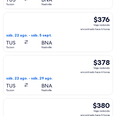
15
Tucson
Nashville
horas
Seleccionar vuelo de Southwest Airlines, con salida el sáb, 
$376
$376
Viaje
Viaje redondo
redondo,
encontrado hace 6 horas
encontrado
sáb, 22 ago. - sáb, 5 sept.
hace
TUS
BNA
6
Tucson
Nashville
horas
Seleccionar vuelo de Southwest Airlines, con salida el sáb, 
$378
$378
Viaje
Viaje redondo
redondo,
encontrado hace 6 horas
encontrado
sáb, 22 ago. - sáb, 29 ago.
hace
TUS
BNA
6
Tucson
Nashville
horas
Seleccionar vuelo de American Airlines, con salida el vie, 11
$380
$380
Viaje
Viaje redondo
redondo,
encontrado hace 5 horas