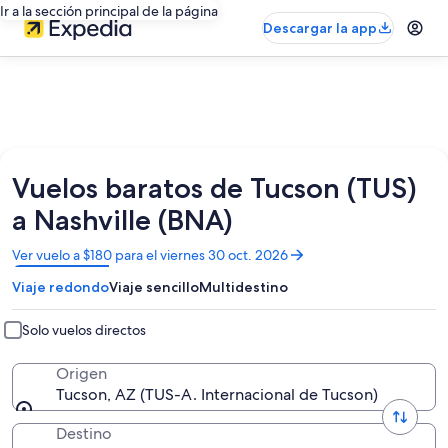
Ir a la sección principal de la página
Descargar la app
Vuelos baratos de Tucson (TUS)
a Nashville (BNA)
Se
Ver vuelo a $180 para el viernes 30 oct. 2026
abrirá
Viaje redondo
Viaje sencillo
Multidestino
en
una
nueva
Solo vuelos directos
ventana
Origen
Tucson, AZ (TUS-A. Internacional de Tucson)
Destino