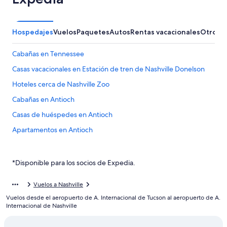
Hospedajes
Vuelos
Paquetes
Autos
Rentas vacacionales
Otros
Cabañas en Tennessee
Casas vacacionales en Estación de tren de Nashville Donelson
Hoteles cerca de Nashville Zoo
Cabañas en Antioch
Casas de huéspedes en Antioch
Apartamentos en Antioch
Hoteles de lujo en Antioch
Hoteles familiares en Antioch
*Disponible para los socios de Expedia.
Hoteles románticos en Antioch
Vuelos a Nashville
Hoteles baratos en Antioch
Vuelos desde el aeropuerto de A. Internacional de Tucson al aeropuerto de A.
Hoteles con alberca en Antioch
Internacional de Nashville
Hoteles con hidromasaje en Antioch