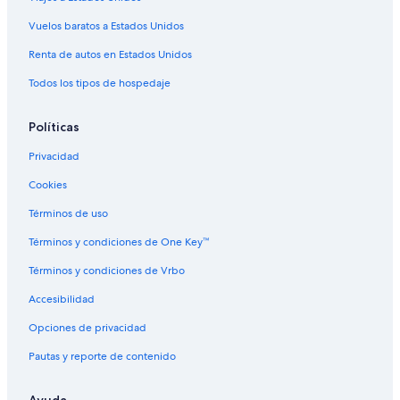
Cabañas en Nashville
Vuelos baratos a Estados Unidos
Hoteles en Nashville
Renta de autos en Estados Unidos
Hoteles cerca de Lane Motor Museum
Todos los tipos de hospedaje
Hoteles de Best Western en Bluefields
Cabañas en Hermitage
Políticas
Casas de campo en Hermitage
Privacidad
Apartamentos en Hermitage
Cookies
Hoteles con desayuno incluido en Hermitage
Términos de uso
Hoteles con restaurante en Hermitage
Términos y condiciones de One Key™
Hoteles que aceptan mascotas en Hermitage
Términos y condiciones de Vrbo
Hoteles en Hermitage
Accesibilidad
Moteles en Hermitage
Opciones de privacidad
Pautas y reporte de contenido