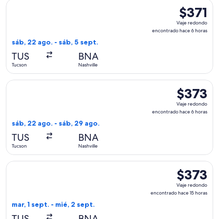
Seleccionar vuelo de Southwest Airlines, con salida el sáb, 
$371
$371
Viaje
Viaje redondo
redondo,
encontrado hace 6 horas
encontrad
sáb, 22 ago. - sáb, 5 sept.
hace
TUS
BNA
6
Tucson
Nashville
horas
Seleccionar vuelo de United, con salida el sáb, 22 ago. desd
$373
$373
Viaje
Viaje redondo
redondo,
encontrado hace 6 horas
encontrado
sáb, 22 ago. - sáb, 29 ago.
hace
TUS
BNA
6
Tucson
Nashville
horas
Seleccionar vuelo de Alaska Airlines, con salida el mar, 1 se
$373
$373
Viaje
Viaje redondo
redondo,
encontrado hace 15 horas
encontrado
mar, 1 sept. - mié, 2 sept.
hace
TUS
BNA