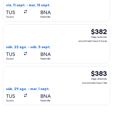
encontrado
vie, 11 sept. - mar, 15 sept.
hace
TUS
BNA
5
Tucson
Nashville
horas
Seleccionar vuelo de Southwest Airlines, con salida el sáb, 
$382
$382
Viaje
Viaje redondo
redondo,
encontrado hace 6 horas
encontrado
sáb, 22 ago. - sáb, 5 sept.
hace
TUS
BNA
6
Tucson
Nashville
horas
Seleccionar vuelo de United, con salida el sáb, 29 ago. desde
$383
$383
Viaje
Viaje redondo
redondo,
encontrado hace 1 día
encontrado
sáb, 29 ago. - mar, 1 sept.
hace
TUS
BNA
1
Tucson
Nashville
día