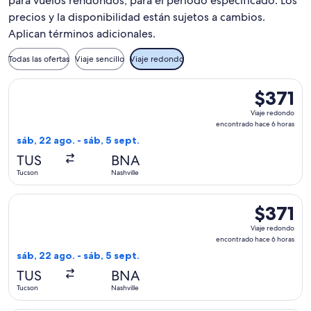
para vuelos rendondos, para el periodo especificado. Los
precios y la disponibilidad están sujetos a cambios.
Aplican términos adicionales.
Todas las ofertas
Viaje sencillo
Viaje redondo
Seleccionar vuelo de United, con salida el sáb, 22 ago. desd
$371
$371
Viaje
Viaje redondo
redondo,
encontrado hace 6 horas
encontrad
sáb, 22 ago. - sáb, 5 sept.
hace
TUS
BNA
6
Tucson
Nashville
horas
Seleccionar vuelo de Delta, con salida el sáb, 22 ago. desde
$371
$371
Viaje
Viaje redondo
redondo,
encontrado hace 6 horas
encontrad
sáb, 22 ago. - sáb, 5 sept.
hace
TUS
BNA
6
Tucson
Nashville
horas