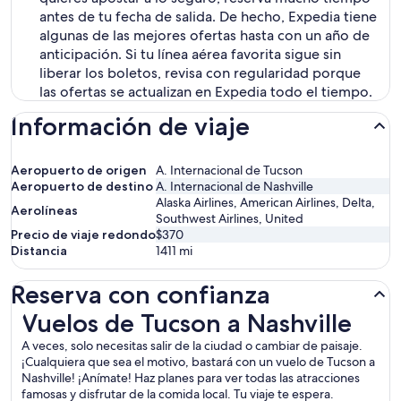
antes de tu fecha de salida. De hecho, Expedia tiene
algunas de las mejores ofertas hasta con un año de
anticipación. Si tu línea aérea favorita sigue sin
liberar los boletos, revisa con regularidad porque
las ofertas se actualizan en Expedia todo el tiempo.
Información de viaje
Aeropuerto de origen
A. Internacional de Tucson
Aeropuerto de destino
A. Internacional de Nashville
Alaska Airlines, American Airlines, Delta,
Aerolíneas
Southwest Airlines, United
Precio de viaje redondo
$370
Distancia
1411
mi
Reserva con confianza
Vuelos de Tucson a Nashville
Vuelos de Tucson a Nashville
A veces, solo necesitas salir de la ciudad o cambiar de paisaje.
¡Cualquiera que sea el motivo, bastará con un vuelo de Tucson a
Nashville! ¡Anímate! Haz planes para ver todas las atracciones
famosas y disfrutar de la comida local. Tu viaje te espera.