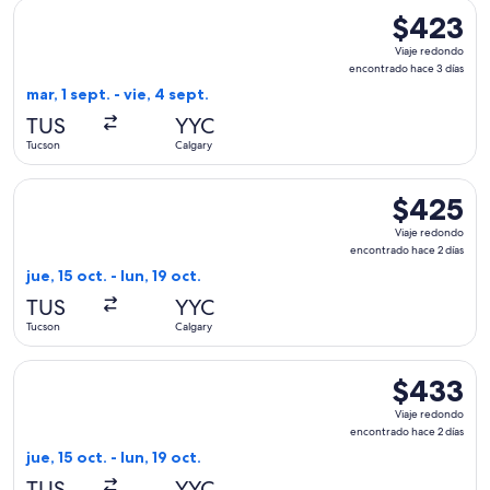
Seleccionar vuelo de American Airlines, con salida el mar, 1 
$423
$423
Viaje
Viaje redondo
redondo,
encontrado hace 3 días
encontrado
mar, 1 sept. - vie, 4 sept.
hace
TUS
YYC
3
Tucson
Calgary
días
Seleccionar vuelo de American Airlines, con salida el jue, 15
$425
$425
Viaje
Viaje redondo
redondo,
encontrado hace 2 días
encontrado
jue, 15 oct. - lun, 19 oct.
hace
TUS
YYC
2
Tucson
Calgary
días
Seleccionar vuelo de Delta, con salida el jue, 15 oct. desde 
$433
$433
Viaje
Viaje redondo
redondo,
encontrado hace 2 días
encontrado
jue, 15 oct. - lun, 19 oct.
hace
TUS
YYC