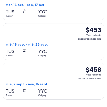
encontrado
mar, 13 oct. - sáb, 17 oct.
hace
TUS
YYC
15
Tucson
Calgary
horas
Seleccionar vuelo de WestJet, con salida el mié, 19 ago. des
$453
$453
Viaje
Viaje redondo
redondo,
encontrado hace 1 día
encontrado
mié, 19 ago. - mié, 26 ago.
hace
TUS
YYC
1
Tucson
Calgary
día
Seleccionar vuelo de United, con salida el mié, 2 sept. desd
$458
$458
Viaje
Viaje redondo
redondo,
encontrado hace 1 día
encontrado
mié, 2 sept. - mié, 16 sept.
hace
TUS
YYC
1
Tucson
Calgary
día