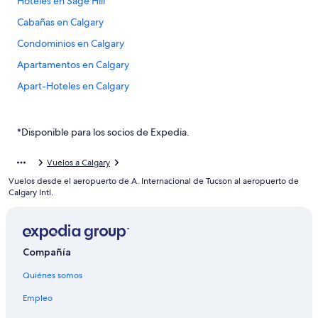
Hoteles en Sage Hill
Cabañas en Calgary
Condominios en Calgary
Apartamentos en Calgary
Apart-Hoteles en Calgary
Hoteles con spa en Calgary
Hoteles de lujo en Calgary
*Disponible para los socios de Expedia.
Hoteles baratos en Calgary
Vuelos a Calgary
Hoteles con desayuno incluido en Calgary
Vuelos desde el aeropuerto de A. Internacional de Tucson al aeropuerto de
Hoteles con parque acuático en Calgary
Calgary Intl.
Hoteles con traslado del/al aeropuerto en Calgary
Hoteles que aceptan mascotas en Calgary
Compañía
Hoteles en Calgary
Quiénes somos
Moteles en Calgary
Residencias en Calgary
Empleo