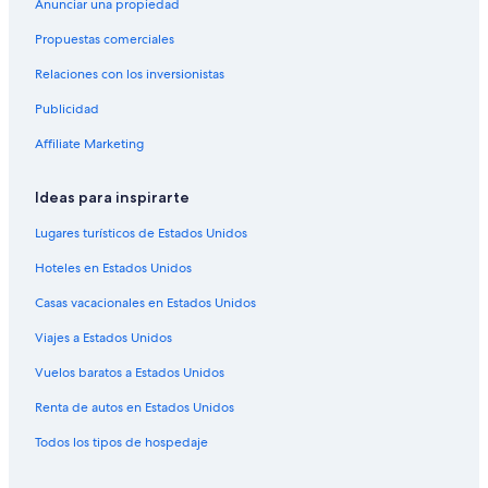
Hoteles en Banff Trail
Anunciar una propiedad
Casas de ciudad en Northeast Calgary
Propuestas comerciales
Hoteles con concierge en Northeast Calgary
Relaciones con los inversionistas
Hoteles con spa en Northeast Calgary
Publicidad
Hoteles de ski en Northeast Calgary
Affiliate Marketing
Hoteles baratos en Northeast Calgary
Ideas para inspirarte
Hoteles en Balzac
Hoteles en Panorama Hills
Lugares turísticos de Estados Unidos
Hoteles en Bridgeland
Hoteles en Estados Unidos
Hoteles románticos en Centro de la ciudad de Calgary
Casas vacacionales en Estados Unidos
Hoteles en Centro de la ciudad de Calgary
Viajes a Estados Unidos
Hoteles en Northwest Calgary
Vuelos baratos a Estados Unidos
Hoteles en Capitol Hill
Renta de autos en Estados Unidos
Todos los tipos de hospedaje