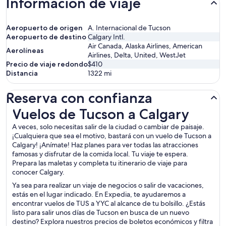
Información de viaje
Aeropuerto de origen
A. Internacional de Tucson
Aeropuerto de destino
Calgary Intl.
Air Canada, Alaska Airlines, American
Aerolíneas
Airlines, Delta, United, WestJet
Precio de viaje redondo
$410
Distancia
1322
mi
Reserva con confianza
Vuelos de Tucson a Calgary
Vuelos de Tucson a Calgary
A veces, solo necesitas salir de la ciudad o cambiar de paisaje.
¡Cualquiera que sea el motivo, bastará con un vuelo de Tucson a
Calgary! ¡Anímate! Haz planes para ver todas las atracciones
famosas y disfrutar de la comida local. Tu viaje te espera.
Prepara las maletas y completa tu itinerario de viaje para
conocer Calgary.
Ya sea para realizar un viaje de negocios o salir de vacaciones,
estás en el lugar indicado. En Expedia, te ayudaremos a
encontrar vuelos de TUS a YYC al alcance de tu bolsillo. ¿Estás
listo para salir unos días de Tucson en busca de un nuevo
destino? Explora nuestros precios de boletos económicos y filtra