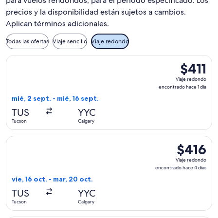
para vuelos rendondos, para el periodo especificado. Los
precios y la disponibilidad están sujetos a cambios.
Aplican términos adicionales.
Todas las ofertas
Viaje sencillo
Viaje redondo
Seleccionar vuelo de United, con salida el mié, 2 sept. desde
$411
$411
Viaje
Viaje redondo
redondo,
encontrado hace 1 día
encontrad
mié, 2 sept. - mié, 16 sept.
hace
TUS
YYC
1
Tucson
Calgary
día
Seleccionar vuelo de Delta, con salida el vie, 16 oct. desde 
$416
$416
Viaje
Viaje redondo
redondo,
encontrado hace 4 días
encontrado
vie, 16 oct. - mar, 20 oct.
hace
TUS
YYC
4
Tucson
Calgary
días