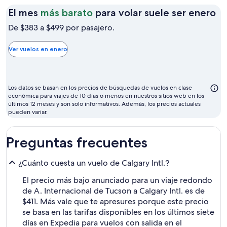
El
El mes
más barato
para volar suele ser enero
m
De $383 a $499 por pasajero.
m
ba
Ver vuelos en enero
pa
vo
su
Los datos se basan en los precios de búsquedas de vuelos en clase
se
económica para viajes de 10 días o menos en nuestros sitios web en los
últimos 12 meses y son solo informativos. Además, los precios actuales
en
pueden variar.
Preguntas frecuentes
¿Cuánto cuesta un vuelo de Calgary Intl.?
El precio más bajo anunciado para un viaje redondo
de A. Internacional de Tucson a Calgary Intl. es de
$411. Más vale que te apresures porque este precio
se basa en las tarifas disponibles en los últimos siete
días en Expedia para vuelos con salida en el