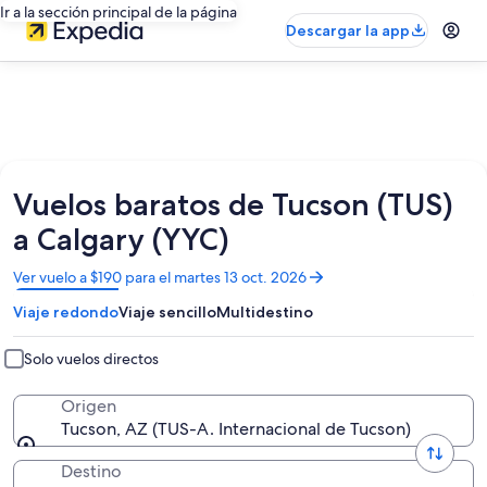
Ir a la sección principal de la página
Descargar la app
Vuelos baratos de Tucson (TUS)
a Calgary (YYC)
Se
Ver vuelo a $190 para el martes 13 oct. 2026
abrirá
Viaje redondo
Viaje sencillo
Multidestino
en
una
nueva
Solo vuelos directos
ventana
Origen
Tucson, AZ (TUS-A. Internacional de Tucson)
Destino