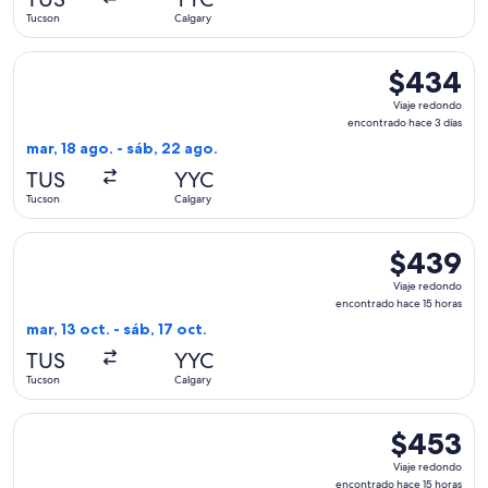
2
Tucson
Calgary
días
Seleccionar vuelo de Delta, con salida el mar, 18 ago. desde
$434
$434
Viaje
Viaje redondo
redondo,
encontrado hace 3 días
encontrado
mar, 18 ago. - sáb, 22 ago.
hace
TUS
YYC
3
Tucson
Calgary
días
Seleccionar vuelo de Alaska Airlines, con salida el mar, 13 o
$439
$439
Viaje
Viaje redondo
redondo,
encontrado hace 15 horas
encontrado
mar, 13 oct. - sáb, 17 oct.
hace
TUS
YYC
15
Tucson
Calgary
horas
Seleccionar vuelo de Alaska Airlines, con salida el mar, 13 o
$453
$453
Viaje
Viaje redondo
redondo,
encontrado hace 15 horas