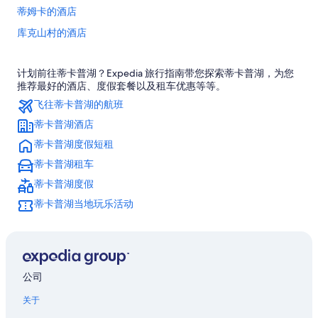
蒂姆卡的酒店
库克山村的酒店
奥拉基/库克山附近的酒店
计划前往蒂卡普湖？Expedia 旅行指南带您探索蒂卡普湖，为您
库克山的酒店
推荐最好的酒店、度假套餐以及租车优惠等等。
奎尔本的酒店
飞往蒂卡普湖的航班
蒂卡普湖酒店
蒂卡普湖度假短租
蒂卡普湖租车
蒂卡普湖度假
蒂卡普湖当地玩乐活动
公司
关于