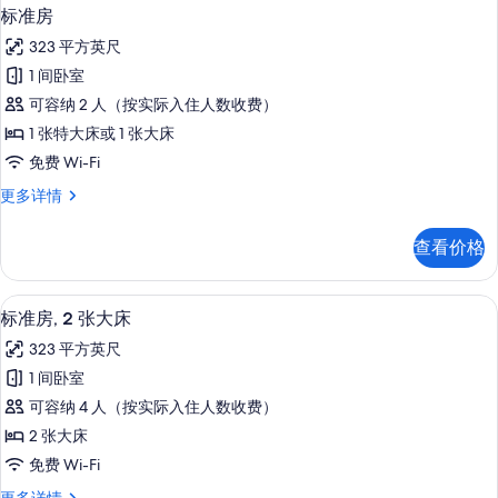
标准房
323 平方英尺
1 间卧室
可容纳 2 人（按实际入住人数收费）
1 张特大床或 1 张大床
免费 Wi-Fi
标
更多详情
准
房
查看价格
更
多
信
客房内保险箱、办公桌、遮光窗帘、熨
显
1
息
标准房, 2 张大床
示
323 平方英尺
标
1 间卧室
准
可容纳 4 人（按实际入住人数收费）
房,
2 张大床
2
免费 Wi-Fi
张
标