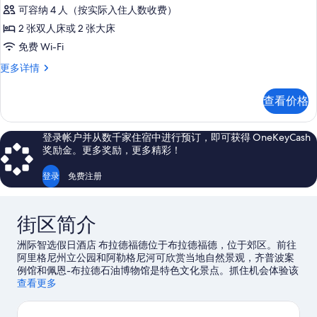
准
碍
的
可容纳 4 人（按实际入住人数收费）
(Hearing)
房,
所
更
2 张双人床或 2 张大床
无
多
有
免费 Wi-Fi
信
障
照
息
标
更多详情
碍
片
准
(Hearing)
房,
查看价格
无
的
障
所
碍
登录帐户并从数千家住宿中进行预订，即可获得 OneKeyCash
(Hearing)
有
奖励金。更多奖励，更多精彩！
更
照
多
登录
免费注册
片
信
息
街区简介
洲际智选假日酒店 布拉德福德位于布拉德福德，位于郊区。前往
阿里格尼州立公园和阿勒格尼河可欣赏当地自然景观，齐普波案
例馆和佩恩-布拉德石油博物馆是特色文化景点。抓住机会体验该
地区的刺激户外活动，如徒步/骑行还有其他活动，如高山滑雪。
查看更多
访问我们的布拉德福德旅行指南