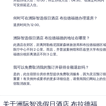
开始办理入住：15:00；停止办理入住：04:30。 在限定时间内
可安排延迟入住。
何时可在洲际智选假日酒店 布拉德福德办理退房？
退房时间为 12:00。
洲际智选假日酒店 布拉德福德的地址在哪里？
此酒店在郊区，距离阿勒格尼国家森林旅游局和布拉德福德区域
医疗中心不到 2 公里。而且，齐普波案例馆和匹兹堡大学布拉德
福德分校距离酒店不到 3 公里。
我可以免费取消我的预订并获得全额退款吗？
是的，此住宿部分房价类型提供免费取消服务，因为灵活预订很
重要！有关例外或要求的更多详细信息，请查阅我们网站上的住
宿取消政策。
关于洲际智选假日酒店 布拉德福
点