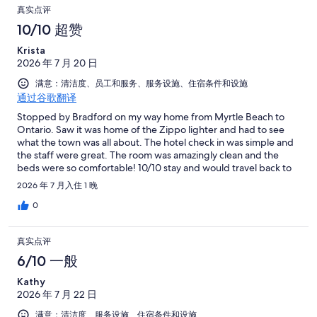
真实点评
10/10 超赞
Krista
2026 年 7 月 20 日
满意：清洁度、员工和服务、服务设施、住宿条件和设施
通过谷歌翻译
Stopped by Bradford on my way home from Myrtle Beach to
Ontario. Saw it was home of the Zippo lighter and had to see
what the town was all about. The hotel check in was simple and
the staff were great. The room was amazingly clean and the
beds were so comfortable! 10/10 stay and would travel back to
Bradford just for the hotel and the bar Rookies around the
2026 年 7 月入住 1 晚
corner!
0
真实点评
6/10 一般
Kathy
2026 年 7 月 22 日
满意：清洁度、服务设施、住宿条件和设施