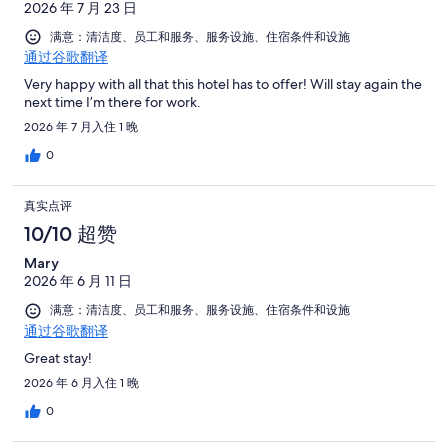
1002
点
2026 年 7 月 23 日
有
点
条
评
1002
满意：清洁度、员工和服务、服务设施、住宿条件和设施
评
点
通过谷歌翻译
条
评
点
Very happy with all that this hotel has to offer! Will stay again the
next time I’m there for work.
评
2026 年 7 月入住 1 晚
0
真实点评
10/10 超赞
Mary
2026 年 6 月 11 日
满意：清洁度、员工和服务、服务设施、住宿条件和设施
通过谷歌翻译
Great stay!
2026 年 6 月入住 1 晚
0