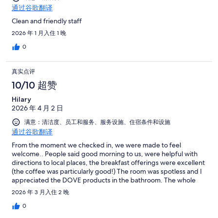
通过谷歌翻译
Clean and friendly staff
2026 年 1 月入住 1 晚
0
真实点评
10/10 超赞
Hilary
2026 年 4 月 2 日
满意：清洁度、员工和服务、服务设施、住宿条件和设施
通过谷歌翻译
From the moment we checked in, we were made to feel
welcome.. People said good morning to us, were helpful with
directions to local places, the breakfast offerings were excellent
(the coffee was particularly good!) The room was spotless and I
appreciated the DOVE products in the bathroom. The whole
experience was very, very good value for the money and the
2026 年 3 月入住 2 晚
staff working there really made the stay lovely and personal...
Well done!
0