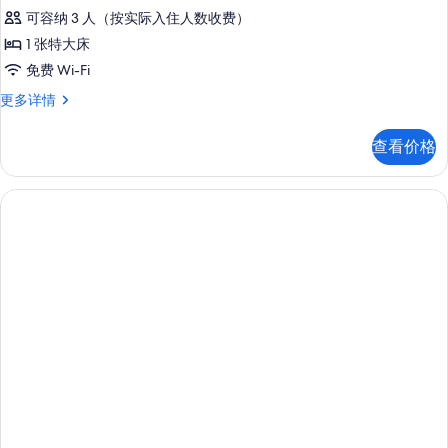
准
可容纳 3 人（按实际入住人数收费）
房,
1 张特大床
1
免费 Wi-Fi
张
标
更多详情
特
准
大
房,
查看价格
1
床,
张
微
特
大
波
床,
炉
微
(Leisure)
波
炉
的
(Leisure)
所
更
多
有
信
照
息
片