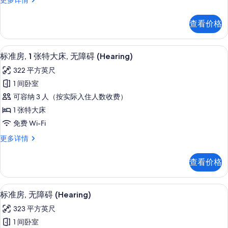
更多详情
大
准
床
房,
查看价格
2
的
张
所
大
客房内保险箱、办公桌、遮光窗帘、熨
显
1
床
有
标准房, 1 张特大床, 无障碍 (Hearing)
示
更
照
322 平方英尺
多
标
片
信
1 间卧室
准
息
可容纳 3 人（按实际入住人数收费）
房,
1 张特大床
1
免费 Wi-Fi
张
标
更多详情
特
准
大
房,
查看价格
1
床,
张
无
特
客房内保险箱、办公桌、遮光窗帘、熨
显
1
大
障
标准房, 无障碍 (Hearing)
示
床,
碍
323 平方英尺
无
标
(Hearing)
障
1 间卧室