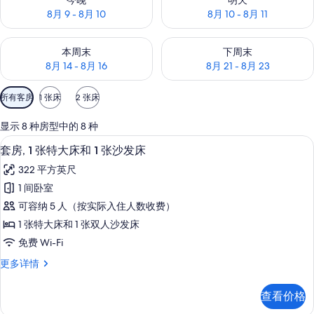
今晚
明天
8月 9 - 8月 10
8月 10 - 8月 11
查看本周末的空房情况：8月 14 - 8月 16
查看下周末的空房情况：8月 21 -
本周末
下周末
8月 14 - 8月 16
8月 21 - 8月 23
可
所有客房
1 张床
2 张床
用
的
显示 8 种房型中的 8 种
客
客房内保险箱、办公桌、遮光窗帘、熨
显
1
套房, 1 张特大床和 1 张沙发床
房
示
筛
322 平方英尺
套
选
1 间卧室
房,
条
可容纳 5 人（按实际入住人数收费）
1
件
1 张特大床和 1 张双人沙发床
张
免费 Wi-Fi
特
套
更多详情
大
房,
床
1
查看价格
张
和
特