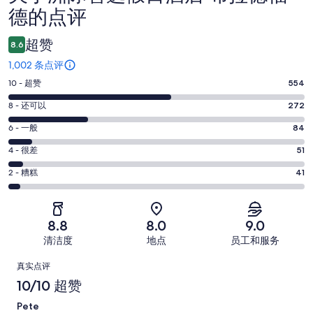
德的点评
评
超赞
8.6
1,002 条点评
10
10 - 超赞
554
分
8
8 - 还可以
272
-
分
超
6
6 - 一般
84
-
分
赞。
还
4
4 - 很差
51
-
554
分
可
一
2
条
2 - 糟糕
41
-
以。
分
般。
好
很
272
-
84
评，
差。
条
糟
条
共
8.8
8.0
9.0
51
好
糕。
好
有
条
清洁度
地点
员工和服务
评，
41
评，
1002
好
共
点
条
共
条
真实点评
评，
有
好
有
点
评
10/10 超赞
共
1002
评，
1002
评
有
条
Pete
共
条