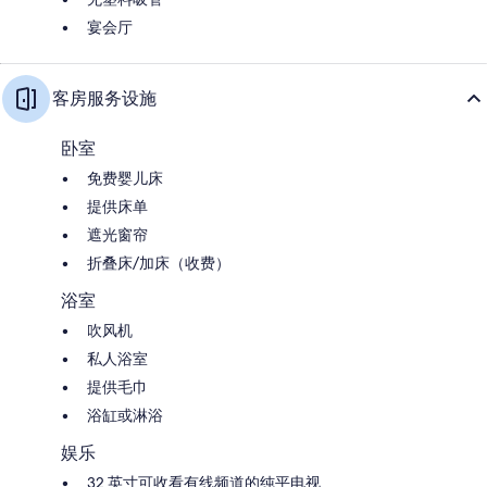
宴会厅
客房服务设施
卧室
免费婴儿床
提供床单
遮光窗帘
折叠床/加床（收费）
浴室
吹风机
私人浴室
提供毛巾
浴缸或淋浴
娱乐
32 英寸可收看有线频道的纯平电视