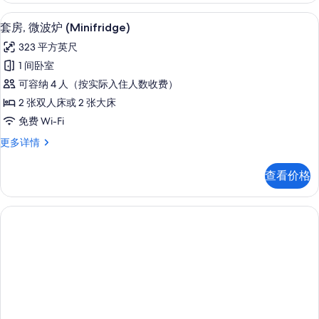
1
大
套房, 微波炉 (Minifridge) | 
显
张
2
床
套房, 微波炉 (Minifridge)
示
和
沙
323 平方英尺
1
套
发
张
1 间卧室
房,
沙
床
可容纳 4 人（按实际入住人数收费）
发
微
的
床
2 张双人床或 2 张大床
波
更
所
免费 Wi-Fi
多
炉
有
信
套
更多详情
(Minifridge)
息
照
房,
的
微
片
查看价格
波
所
炉
有
(Minifridge)
更
照
多
片
信
息