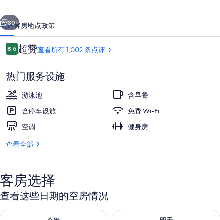
酒
一个
下一个
店
30+
概述
客房
地点
政策
布
点
超赞
8.6
查看所有 1,002 条点评
拉
8.6/10
评
德
热门服务设施
福
游泳池
含早餐
德
含停车设施
免费 Wi-Fi
的
空调
健身房
室内游泳池
照
查看全部
片
库
客房选择
查看这些日期的空房情况
查看今晚的空房情况：8月 9 - 8月 10
查看明天的空房情况：8月 10 - 8