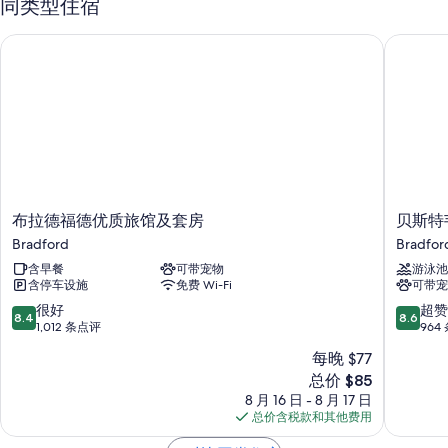
同类型住宿
电梯、无烟场所和1 间会议室
布拉德福德优质旅馆及套房
贝斯特韦
在住客点评中，早餐和员工服务得到了一致好评。
客房特色
所有 75 间客房均提供空调等贴心细节，还有免费 WiFi和保险箱等设施/
服务。 在住客点评中，该住宿场所干净的客房得到了称赞。
其他客房便利设施/服务还包括：
折叠床/加床（额外收费）和免费婴儿床
布
贝
布拉德福德优质旅馆及套房
贝斯特
浴室配备浴缸或淋浴和吹风机
拉
斯
Bradford
Bradfor
32-英寸平板电视，带有线频道
德
特
含早餐
可带宠物
游泳池
福
韦
迷你冰箱、咖啡机/冲茶器和每日客房清洁服务
含停车设施
免费 Wi-Fi
可带宠
德
斯
优
特
8.4
8.6
很好
超赞
8.4
8.6
质
普
分，
分，
1,012 条点评
964
旅
拉
总
总
每晚 $77
馆
斯
分
分
新
及
总价 $85
塔
10，
10，
价
套
布
很
超
8 月 16 日 - 8 月 17 日
格
房
拉
好，
赞，
总价含税款和其他费用
$85
Bradford
福
1,012
964