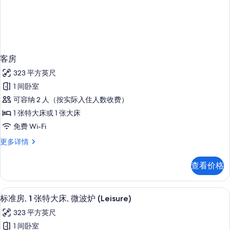
客房
323 平方英尺
1 间卧室
可容纳 2 人（按实际入住人数收费）
1 张特大床或 1 张大床
免费 Wi-Fi
客
更多详情
房
更
查看价格
多
信
息
客房内保险箱、办公桌、遮光窗帘、熨
显
2
标准房, 1 张特大床, 微波炉 (Leisure)
示
323 平方英尺
标
1 间卧室