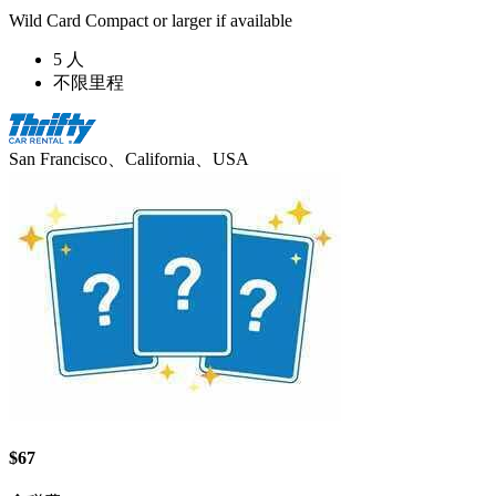
Wild Card Compact or larger if available
5 人
不限里程
San Francisco、California、USA
$67