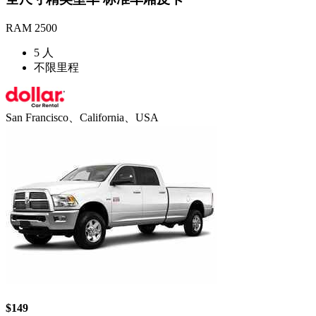
RAM 2500
5 人
不限里程
San Francisco、California、USA
$149