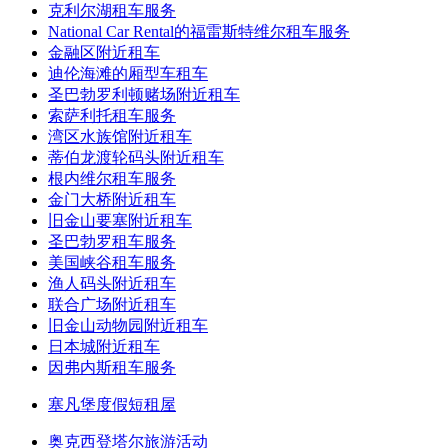
克利尔湖租车服务
National Car Rental的福雷斯特维尔租车服务
金融区附近租车
迪伦海滩的厢型车租车
圣巴勃罗利顿赌场附近租车
索萨利托租车服务
湾区水族馆附近租车
蒂伯龙渡轮码头附近租车
根内维尔租车服务
金门大桥附近租车
旧金山要塞附近租车
圣巴勃罗租车服务
美国峡谷租车服务
渔人码头附近租车
联合广场附近租车
旧金山动物园附近租车
日本城附近租车
因弗内斯租车服务
塞凡堡度假短租屋
奥克西登塔尔旅游活动