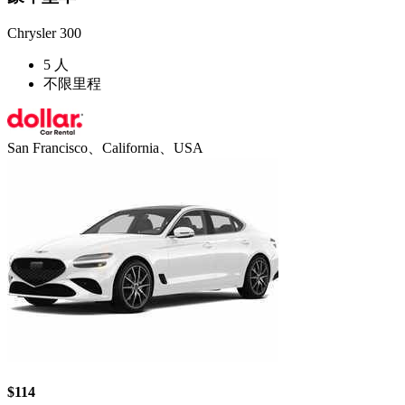
Chrysler 300
5 人
不限里程
San Francisco、California、USA
$114