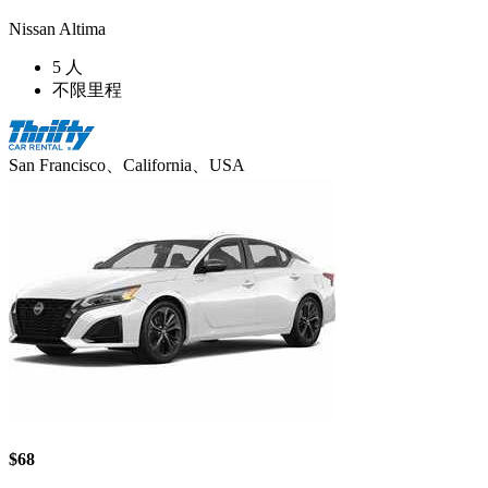
Nissan Altima
5 人
不限里程
San Francisco、California、USA
$68