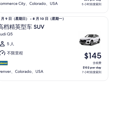
ommerce City、Colorado、USA
5 小时前搜索到
月
0
档精英型车 SUV Audi Q5
8 月 9 日（星期日） - 8 月 10 日（星期一）
日
月
（星
高档精英型车 SUV
期
udi Q5
日
一）
（星
5 人
期
不限里程
$145
日）
至
含税费
$102 per day
Denver、Colorado、USA
7 小时前搜索到
月
0
日
（星
期
一）