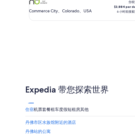
至
含税
$3,884 per d
8
Commerce City、Colorado、USA
6 小时前搜索
月
10
日
（星
期
一）
Expedia 带您探索世界
住宿
机票
套餐
租车
度假短租房
其他
丹佛市区水族馆附近的酒店
丹佛站的公寓