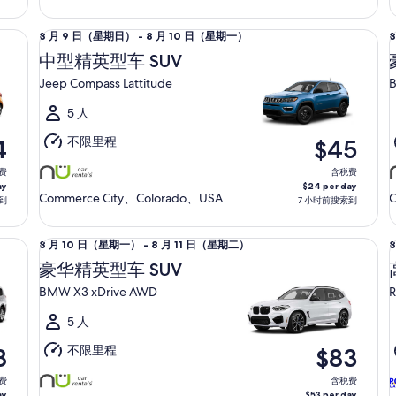
月
10
1
中型精英型车 SUV Jeep Compass Lattitude
豪华
8
8
8 月 9 日（星期日） - 8 月 10 日（星期一）
日
月
（星
中型精英型车 SUV
9
1
期
Jeep Compass Lattitude
B
日
一）
（星
5 人
期
不限里程
4
$45
日）
至
费
含税费
ay
$24 per day
8
8
Commerce City、Colorado、USA
C
到
7 小时前搜索到
月
10
1
豪华精英型车 SUV BMW X3 xDrive AWD
高档
8
8
8 月 10 日（星期一） - 8 月 11 日（星期二）
日
月
（星
豪华精英型车 SUV
10
9
期
BMW X3 xDrive AWD
R
日
一）
（星
5 人
期
不限里程
8
$83
一）
至
费
含税费
ay
$53 per day