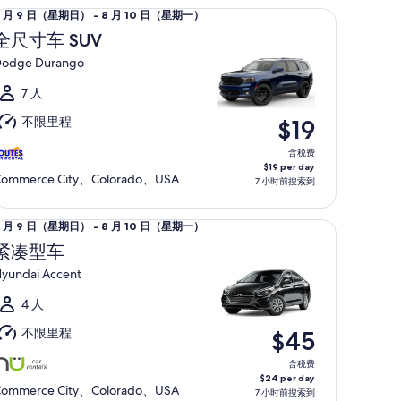
寸车 SUV Dodge Durango
8 月 9 日（星期日） - 8 月 10 日（星期一）
月
全尺寸车 SUV
odge Durango
日
（星
7 人
期
不限里程
$19
日）
至
含税费
$19 per day
ommerce City、Colorado、USA
7 小时前搜索到
月
0
型车 Hyundai Accent
8 月 9 日（星期日） - 8 月 10 日（星期一）
日
月
（星
紧凑型车
期
yundai Accent
日
一）
（星
4 人
期
不限里程
$45
日）
至
含税费
$24 per day
ommerce City、Colorado、USA
7 小时前搜索到