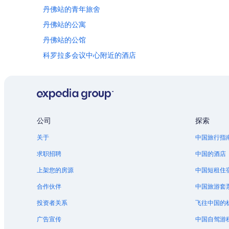
丹佛站的青年旅舍
丹佛站的公寓
丹佛站的公馆
科罗拉多会议中心附近的酒店
球场-艾利奇花园站的别墅
位于丹佛市中心的滑雪酒店
会议中心站的公寓酒店
位于林肯公园的设有泳池的酒店
公司
探索
丹佛县的村舍
关于
中国旅行指
丹佛县的酒店
求职招聘
中国的酒店
丹佛县的私人度假屋
上架您的房源
中国短租住
丹佛的农业旅游旅馆
合作伙伴
中国旅游套
丹佛的民宿
投资者关系
飞往中国的
丹佛的城堡
广告宣传
中国自驾游
丹佛的村舍