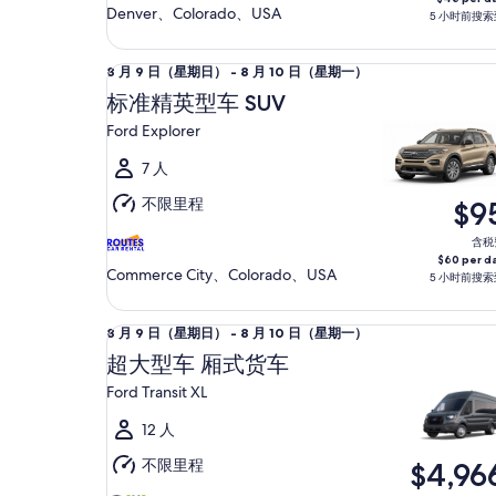
8
Denver、Colorado、USA
5 小时前搜索
月
11
标准精英型车 SUV Ford Explorer
8
8 月 9 日（星期日） - 8 月 10 日（星期一）
日
月
（星
标准精英型车 SUV
9
期
Ford Explorer
日
二）
（星
7 人
期
不限里程
$9
日）
至
含税
$60 per d
8
Commerce City、Colorado、USA
5 小时前搜索
月
10
超大型车 厢式货车 Ford Transit XL
8
8 月 9 日（星期日） - 8 月 10 日（星期一）
日
月
（星
超大型车 厢式货车
9
期
Ford Transit XL
日
一）
（星
12 人
期
不限里程
$4,96
日）