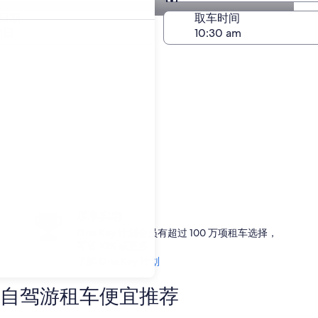
与取车相同
日期
取车时间
1日
尽享实惠
One Key 计划会员有超过 100 万项租车选择，
可省 10% 或更多
了解 One Key 计划
自驾游租车便宜推荐