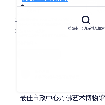
搜索并比较丹佛艺术博物馆的 家租车公司
取车
取车日期
还车
8月20日
8月2
驾驶员年龄在 30 岁以下或 70 岁以上
年轻或年长的驾驶员可能会被要求支付额外费用。
按城市、机场或地址搜索
包括 AARP 会员价
须持有会员身份，并在取车时通过验证。
我有折扣码
搜索
随心所欲
多项/部分租车取消可免手续费
最佳市政中心丹佛艺术博物馆