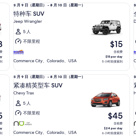
特种车 SUV Jeep Wrangler
全尺
8
8
8 月 9 日（星期日） - 8 月 10 日（星期一）
月
特种车 SUV
9
9
Jeep Wrangler
D
日
（星
5 人
期
不限里程
3
$15
日）
至
费
含税费
ay
$15 per day
8
8
Commerce City、Colorado、USA
C
到
5 小时前搜索到
月
10
1
紧凑精英型车 SUV Chevy Trax
紧凑
8
8
8 月 9 日（星期日） - 8 月 10 日（星期一）
日
月
（星
紧凑精英型车 SUV
9
9
期
Chevy Trax
H
日
一）
（星
5 人
期
不限里程
5
$45
日）
至
费
含税费
ay
$24 per day
8
8
Commerce City、Colorado、USA
C
到
6 小时前搜索到