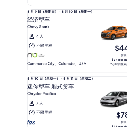
月
10
经济型车 Chevy Spark
8
8 月 9 日（星期日） - 8 月 10 日（星期一）
日
月
（星
经济型车
9
期
Chevy Spark
日
一）
（星
4 人
期
不限里程
$4
日）
至
含税
$24 per d
8
Commerce City、Colorado、USA
7 小时前搜索
月
10
迷你型车 厢式货车 Chrysler Pacifica
8
8 月 10 日（星期一） - 8 月 11 日（星期二）
日
月
（星
迷你型车 厢式货车
10
期
Chrysler Pacifica
日
一）
（星
7 人
期
不限里程
$7
一）
至
含税
$46 per d