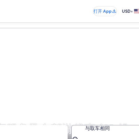
•
打开 App
USD
服务及自驾游优惠 $13 起
与取车相同