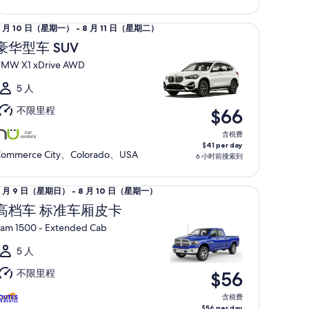
月
0
型车 SUV BMW X1 xDrive AWD
8 月 10 日（星期一） - 8 月 11 日（星期二）
日
月
（星
豪华型车 SUV
0
期
MW X1 xDrive AWD
日
一）
（星
5 人
期
不限里程
$66
一）
至
含税费
$41 per day
ommerce City、Colorado、USA
6 小时前搜索到
月
1
车 标准车厢皮卡 Ram 1500 - Extended Cab
8 月 9 日（星期日） - 8 月 10 日（星期一）
日
月
（星
高档车 标准车厢皮卡
期
am 1500 - Extended Cab
日
二）
（星
5 人
期
不限里程
$56
日）
至
含税费
$56 per day