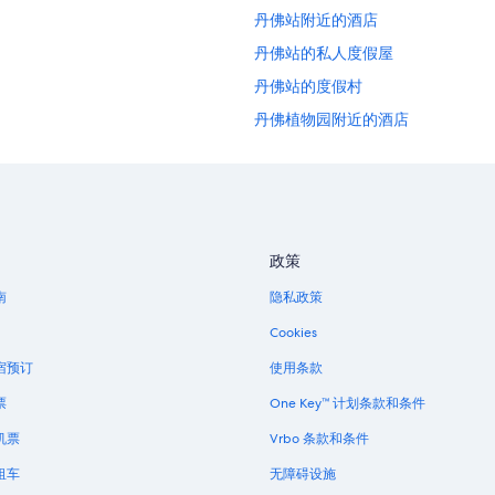
丹佛站附近的酒店
丹佛站的私人度假屋
丹佛站的度假村
丹佛植物园附近的酒店
位于丹佛市中心的家庭式酒店
丹佛市中心的酒店
艾利奇花园主题公园附近的酒店
林肯公园的酒店
政策
位于丹佛县的经济型酒店
南
隐私政策
丹佛县的家庭旅馆
Cookies
位于丹佛的 4 星级酒店
宿预订
使用条款
丹佛的公寓
票
One Key™ 计划条款和条件
丹佛的胶囊酒店
机票
Vrbo 条款和条件
丹佛的木屋
租车
无障碍设施
丹佛的家庭旅馆