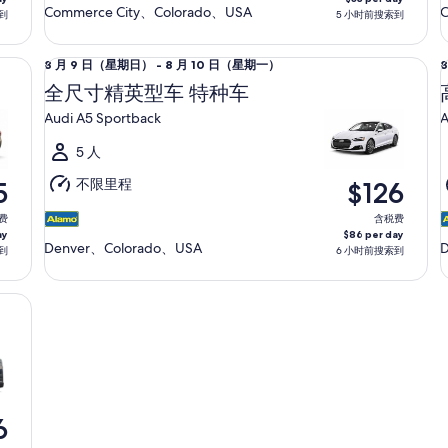
8
8
Commerce City、Colorado、USA
C
到
5 小时前搜索到
月
11
1
全尺寸精英型车 特种车 Audi A5 Sportback
高
8
8
8 月 9 日（星期日） - 8 月 10 日（星期一）
日
月
（星
全尺寸精英型车 特种车
9
9
期
Audi A5 Sportback
A
日
二）
（星
5 人
期
不限里程
5
$126
日）
至
费
含税费
ay
$86 per day
8
8
Denver、Colorado、USA
到
6 小时前搜索到
月
10
1
日
（星
期
一）
6