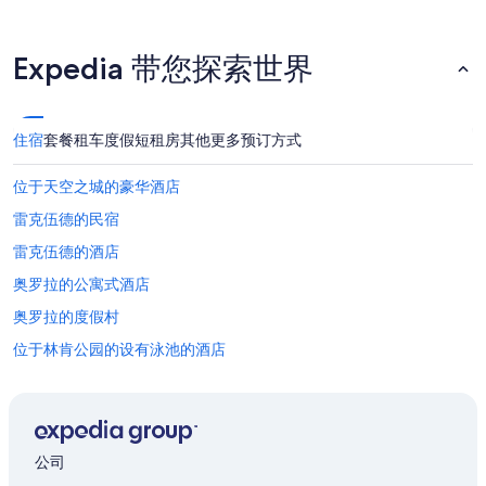
Expedia 带您探索世界
住宿
套餐
租车
度假短租房
其他
更多预订方式
位于天空之城的豪华酒店
雷克伍德的民宿
雷克伍德的酒店
奥罗拉的公寓式酒店
奥罗拉的度假村
位于林肯公园的设有泳池的酒店
林肯公园的酒店
位于惠提尔的Wyndham Hotels
威斯敏斯特的别墅
公司
位于奇士曼公园的 5 星级酒店