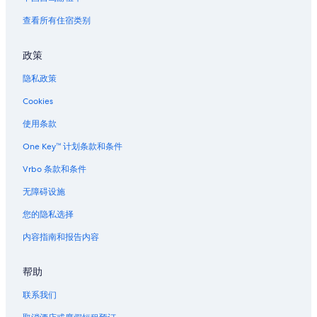
丹佛站的青年旅舍
查看所有住宿类别
丹佛站附近的酒店
政策
丹佛站的公寓
隐私政策
丹佛站的私人度假屋
Cookies
丹佛站的公馆
丹佛站的度假村
使用条款
阿瓦达的家庭旅馆
One Key™ 计划条款和条件
位于阿瓦达的精品酒店
Vrbo 条款和条件
阿瓦达的度假屋
无障碍设施
球场-艾利奇花园站的别墅
您的隐私选择
孤树的公寓酒店
内容指南和报告内容
科默斯城的家庭旅馆
帮助
科默斯城的公寓
科罗拉多会议中心附近的酒店
联系我们
丹佛植物园附近的酒店