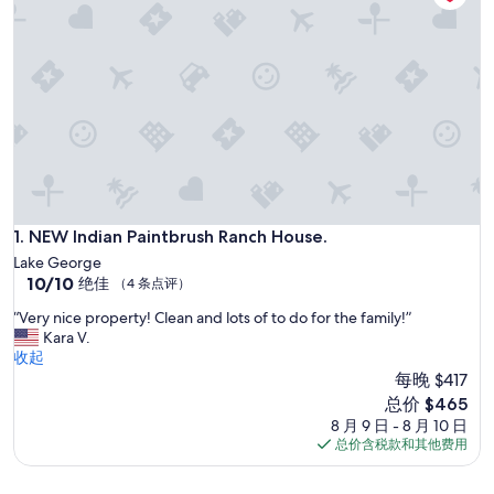
NEW Indian Paintbrush Ranch House.
1. NEW Indian Paintbrush Ranch House.
Lake George
10.0
10/10
绝佳
（4 条点评）
分，
“
“Very nice property! Clean and lots of to do for the family!”
总
V
Kara V.
分
e
收起
10，
r
每晚 $417
绝
y
佳，
新
总价 $465
n
（4
价
8 月 9 日 - 8 月 10 日
i
条
格
总价含税款和其他费用
c
点
$465
e
评）