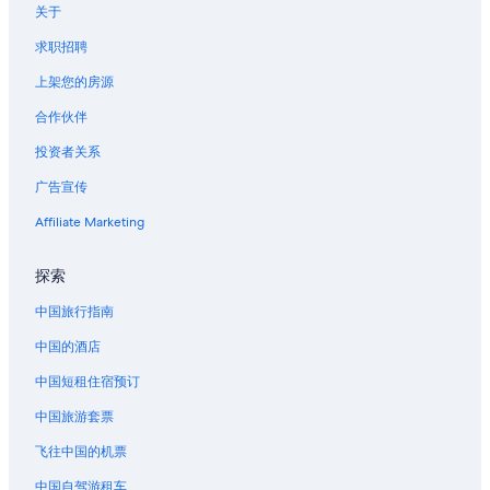
关于
印度山的民宿
求职招聘
位于樱桃溪的经济型酒店
上架您的房源
位于樱桃溪的设有泳池的酒店
合作伙伴
丹佛艺术博物馆附近的酒店
投资者关系
丹佛县的村舍
广告宣传
位于丹佛县的经济型酒店
丹佛县的酒店
Affiliate Marketing
丹佛县的家庭旅馆
探索
丹佛县的青年旅舍
中国旅行指南
丹佛县的私人度假屋
中国的酒店
小西贡商务区的酒店
中国短租住宿预订
戈尔登的家庭旅馆
中国旅游套票
艾利奇花园主题公园附近的酒店
丹佛站的公寓
飞往中国的机票
丹佛站的家庭旅馆
中国自驾游租车