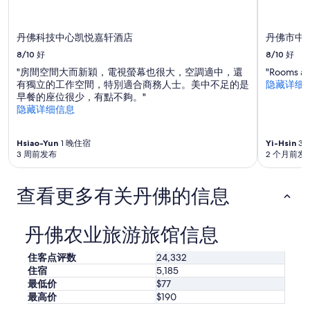
d
格。
o
价
f
格
丹佛科技中心凯悦嘉轩酒店
丹佛市中
o
和
r
8/10
好
8/10
好
供
t
应
"房間空間大而新穎，電視螢幕也很大，空調適中，還
"Rooms are
h
情
有獨立的工作空間，特別適合商務人士。美中不足的是
隐藏详细
e
况
早餐的座位很少，有點不夠。"
f
可
隐藏详细信息
a
能
m
会
i
有
Hsiao-Yun
1 晚住宿
Yi-Hsin
3 
l
3 周前发布
2 个月前发
所
y
变
!
动。
”
查看更多有关丹佛的信息
可
能
需
丹佛农业旅游旅馆信息
遵
守
其
住客点评数
24,332
他
住宿
5,185
条
最低价
$77
款。
最高价
$190