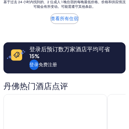
p
基
基于过去 24 小时内找到的、2 位成人 1 晚住宿的每晚最低价格。价格和供应情况
r
可能会有所变动。可能需遵守其他条款。
于
o
过
p
去
查看所有住宿
e
24
r
小
t
时
y
内
!
找
C
登录后预订数万家酒店平均可省
到
l
的、
15%
e
2
a
位
登录
免费注册
n
成
a
人
n
1
d
丹佛热门酒店点评
晚
l
住
o
宿
丹佛科技中心凯悦嘉轩酒店
丹佛市中
t
的
s
每
o
晚
f
最
t
低
o
价