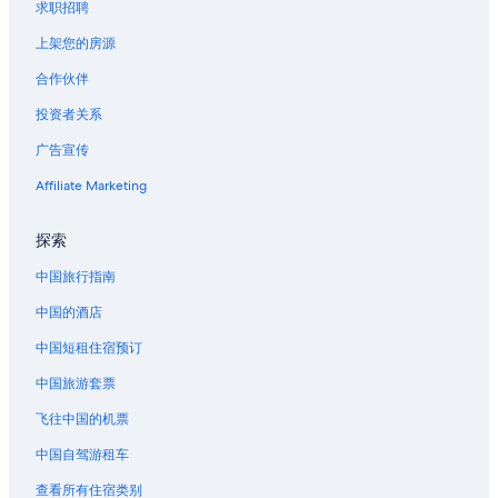
求职招聘
位于丹佛县的经济型酒店
上架您的房源
丹佛县的酒店
合作伙伴
丹佛县的家庭旅馆
投资者关系
丹佛县的青年旅舍
广告宣传
丹佛县的私人度假屋
艾利奇花园主题公园附近的酒店
Affiliate Marketing
位于惠提尔的Wyndham Hotels
探索
小西贡商务区的酒店
中国旅行指南
雷克伍德的民宿
中国的酒店
位于林肯公园的设有泳池的酒店
中国短租住宿预订
林肯公园的酒店
中国旅游套票
位于奇士曼公园的 5 星级酒店
科罗拉多会议中心附近的酒店
飞往中国的机票
北丹佛的私人度假屋
中国自驾游租车
北丹佛的度假村
查看所有住宿类别