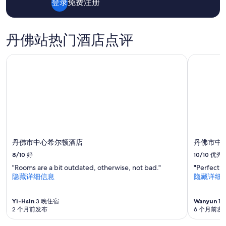
登录
免费注册
2
位
成
人
丹佛站热门酒店点评
1
晚
丹佛市中心希尔顿酒店
丹佛市中
住
宿
的
每
晚
最
低
价
格。
丹佛市中心希尔顿酒店
丹佛市中
价
格
8/10
好
10/10
优秀
和
"Rooms are a bit outdated, otherwise, not bad."
"Perfect h
供
隐藏详细信息
隐藏详细
应
情
况
Yi-Hsin
3 晚住宿
Wanyun
1
可
2 个月前发布
6 个月前发
能