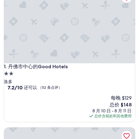
丹佛市中心的Good Hotels
1. 丹佛市中心的Good Hotels
2.0
星
洛多
住
7.2
7.2/10
还可以
（52 条点评）
分，
宿
每晚 $129
总
分
新
总价 $148
10，
价
8 月 10 日 - 8 月 11 日
还
格
总价含税款和其他费用
可
$148
以，
Modern Guesthouse ♥ Garage Parking ♥ Walk to RiNo ♥ Pr
（52
条