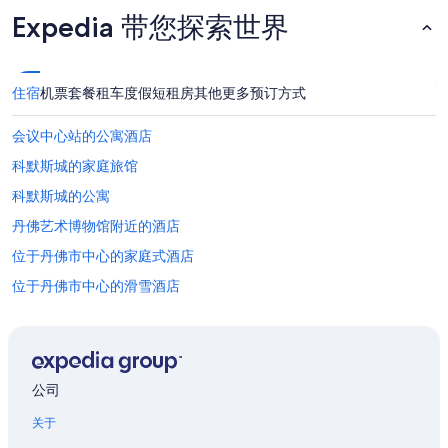
会
有
Expedia 带您探索世界
所
变
动。
可
住宿
机票
套餐
租车
度假短租房
其他
更多预订方式
能
需
会议中心站的公寓酒店
遵
守
科默斯城的家庭旅馆
其
科默斯城的公寓
他
条
丹佛艺术博物馆附近的酒店
款。
位于丹佛市中心的家庭式酒店
位于丹佛市中心的滑雪酒店
丹佛市中心的酒店
丹佛植物园附近的酒店
威斯敏斯特的别墅
公司
位于惠特里的Hilton Hotels
关于
丹佛县的村舍