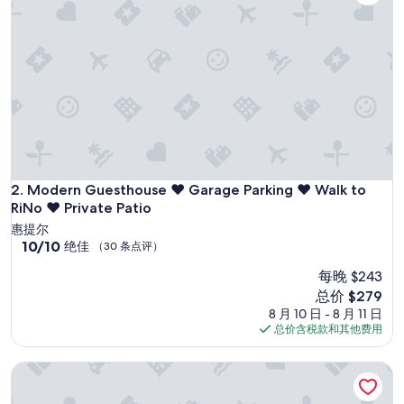
点
评）
Modern Guesthouse ♥ Garage Parking ♥ Walk to RiNo ♥ Pr
2. Modern Guesthouse ♥ Garage Parking ♥ Walk to
RiNo ♥ Private Patio
惠提尔
10.0
10/10
绝佳
（30 条点评）
分，
每晚 $243
总
分
新
总价 $279
10，
价
8 月 10 日 - 8 月 11 日
绝
格
总价含税款和其他费用
佳，
$279
（30
Private Highlands 1BR | Vaulted Ceilings
条
点