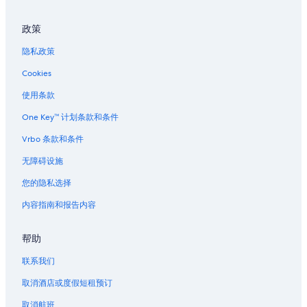
南丹佛的度假村
政策
位于樱桃溪的经济型酒店
隐私政策
位于樱桃溪的设有泳池的酒店
Cookies
位于天空之城的豪华酒店
阿瓦达的家庭旅馆
使用条款
阿瓦达的度假屋
One Key™ 计划条款和条件
格伦代尔的民宿
Vrbo 条款和条件
格伦代尔的酒店
无障碍设施
位于山顶的商务酒店
您的隐私选择
位于山顶的家庭式酒店
内容指南和报告内容
位于山顶的历史风格酒店
帮助
球场-艾利奇花园站的别墅
丹佛市区水族馆附近的酒店
联系我们
位于丹佛的 4 星级酒店
取消酒店或度假短租预订
丹佛的农业旅游旅馆
取消航班