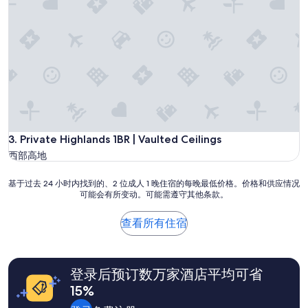
评）
Private Highlands 1BR | Vaulted Ceilings
3. Private Highlands 1BR | Vaulted Ceilings
西部高地
基
基于过去 24 小时内找到的、2 位成人 1 晚住宿的每晚最低价格。价格和供应情况
可能会有所变动。可能需遵守其他条款。
于
过
去
查看所有住宿
24
小
时
内
登录后预订数万家酒店平均可省
找
15%
到
的、