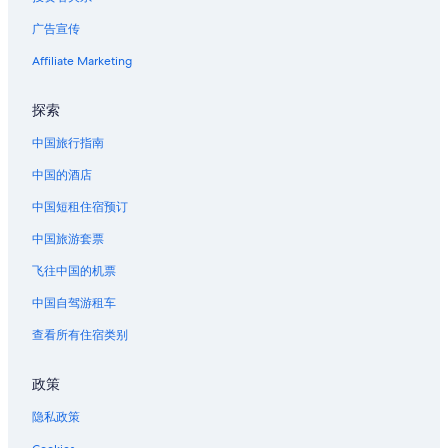
丹佛的城堡
广告宣传
丹佛的木屋
丹佛的村舍
Affiliate Marketing
丹佛的家庭旅馆
探索
位于丹佛的娱乐场酒店
中国旅行指南
位于丹佛的经济型酒店
中国的酒店
位于丹佛的Four Seasons酒店
中国短租住宿预订
位于丹佛的高尔夫酒店
中国旅游套票
位于丹佛的豪华酒店
位于丹佛的Marriott Hotels & Resorts
飞往中国的机票
位于丹佛的滑雪酒店
中国自驾游租车
位于丹佛的设有 SPA 水疗的度假村酒店
查看所有住宿类别
位于丹佛的婚庆酒店
政策
丹佛的酒店
隐私政策
丹佛的船屋酒店