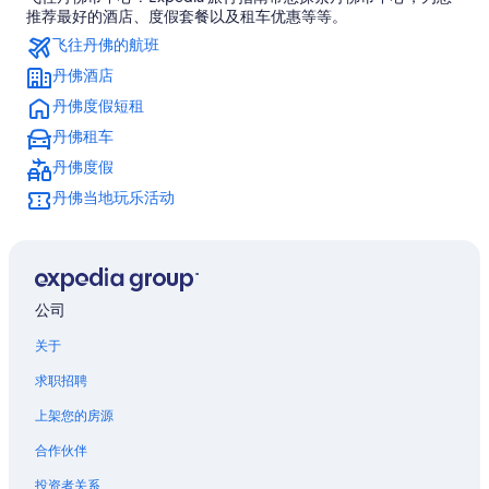
丹佛站的私人度假屋
推荐最好的酒店、度假套餐以及租车优惠等等。
丹佛站的公馆
飞往丹佛的航班
丹佛站的度假村
丹佛酒店
丹佛艺术博物馆附近的酒店
丹佛度假短租
球场-艾利奇花园站的别墅
丹佛租车
位于林肯公园的设有泳池的酒店
丹佛度假
林肯公园的酒店
丹佛当地玩乐活动
丹佛市区水族馆附近的酒店
会议中心站的公寓酒店
丹佛植物园附近的酒店
公司
位于丹佛的 4 星级酒店
关于
丹佛的农业旅游旅馆
求职招聘
丹佛的公寓
上架您的房源
丹佛的民宿
合作伙伴
丹佛的胶囊酒店
投资者关系