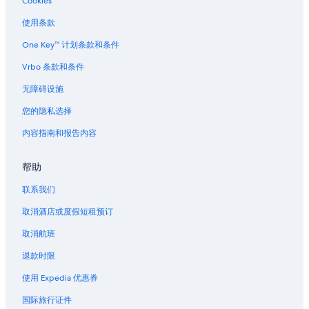
Cookies
丹佛的度假屋
丹佛的汽车旅馆
使用条款
丹佛的Pousadas
One Key™ 计划条款和条件
丹佛的度假村
Vrbo 条款和条件
丹佛的别墅
无障碍设施
艾利奇花园主题公园附近的酒店
您的隐私选择
位于惠提尔的Wyndham Hotels
内容指南和报告内容
帮助
联系我们
取消酒店或度假短租预订
取消航班
退款时限
使用 Expedia 优惠券
国际旅行证件