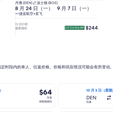
从
丹佛 (DEN)
波士顿 (BOS)
去
返
丹
8 月 24 日（一）
9 月 7 日（一）
程
程
佛
捷
捷
捷蓝航空
•
直飞
8
9
(DEN)
蓝
蓝
月
月
前
航
航
13 日行程
$244
$244
比常见价格低 55%
最新报价
24
7
往
空，
空
日
日
波
直
（一）
（一）
士
飞。
23:37
5:27
顿
从
从
(BOS)。
丹
波
佛
士
指定时段内的单人、往返价格。价格和供应情况可能会有所变动
出
顿
发，
出
8
发，
月
10:11
六）从丹佛前往洛杉矶，9 月 11 日（星期五）返回，价格为 $6
选择边疆航空航班
25
到
$64
$64
五）
10 月 3 日（星期
日
达
往
DEN
往返
（二）
丹
返,
刚刚搜索到
丹佛
5:30
佛。
刚
到
刚