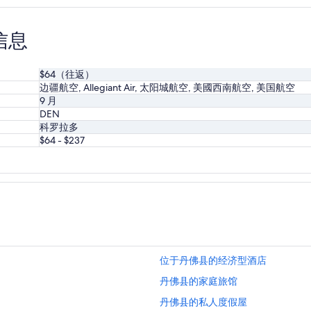
前
搜
索
信息
到
$64（往返）
边疆航空, Allegiant Air, 太阳城航空, 美國西南航空, 美国航空
9 月
DEN
科罗拉多
$64 - $237
位于丹佛县的经济型酒店
丹佛县的家庭旅馆
丹佛县的私人度假屋