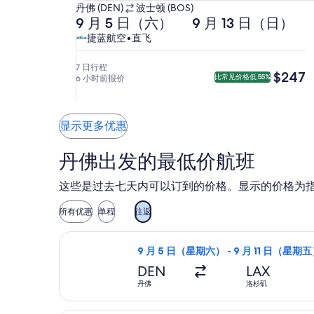
从
丹佛 (DEN)
波士顿 (BOS)
去
返
丹
9 月 5 日（六）
9 月 13 日（日）
程
程
佛
捷
捷
捷蓝航空
•
直飞
9
9
(DEN)
蓝
蓝
月
月
前
航
航
7 日行程
$247
$247
比常见价格低 55%
6 小时前报价
5
13
往
空，
空
日
日
波
直
（六）
（日）
士
飞。
显示更多优惠
23:37
6:00
顿
从
从
(BOS)。
丹佛出发的最低价航班
丹
波
佛
士
这些是过去七天内可以订到的价格。显示的价格为
出
顿
发，
出
所有优惠
单程
往返
9
发，
月
11:33
选择边疆航空航班，9 月 5 日（星期
6
到
9 月 5 日（星期六） - 9 月 11 日（星期
日
达
DEN
LAX
（日）
丹
丹佛
洛杉矶
5:30
佛。
到