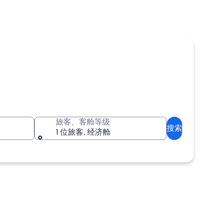
旅客、客舱等级
搜索
1 位旅客, 经济舱