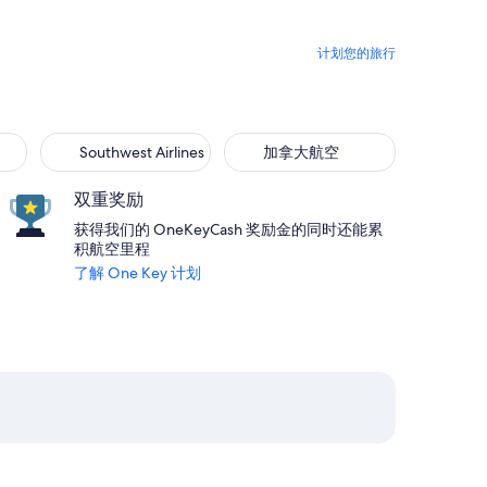
计划您的旅行
Southwest Airlines
加拿大航空
双重奖励
获得我们的 OneKeyCash 奖励金的同时还能累
积航空里程
了解 One Key 计划
月 7 日（一） 5:27 从波士顿返回，价格为 $244
择捷蓝航空航班，9 月 2 日（三） 23:37 从丹佛出发，9 月 7 日