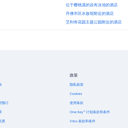
位于樱桃溪的设有泳池的酒店
丹佛市区水族馆附近的酒店
艾利奇花园主题公园附近的酒店
位于林肯公园的设有泳池的酒店
丹佛站的公寓
丹佛站的青年旅舍
丹佛站的公寓
丹佛站的公馆
南丹佛的度假村
政策
位于惠特里的Hilton Hotels
南
隐私政策
会议中心站的公寓酒店
Cookies
位于山顶的家庭式酒店
宿预订
使用条款
位于奇士曼公园的 5 星级酒店
票
One Key™ 计划条款和条件
雷克伍德的民宿
机票
Vrbo 条款和条件
小西贡商务区的酒店