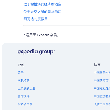
位于樱桃溪的经济型酒店
位于天空之城的豪华酒店
阿瓦达的度假屋
位于特温莱克斯的婚庆酒店
林肯公园的酒店
* 适用于 Expedia 会员。
丹佛站的家庭旅馆
丹佛站附近的酒店
丹佛站的私人度假屋
丹佛站的度假村
公司
探索
丹佛艺术博物馆附近的酒店
关于
中国旅行指
科罗拉多会议中心附近的酒店
求职招聘
中国的酒店
位于山顶的商务酒店
上架您的房源
中国短租住
位于山顶的历史风格酒店
合作伙伴
中国旅游套
位于惠提尔的Wyndham Hotels
投资者关系
飞往中国的
雷克伍德的酒店