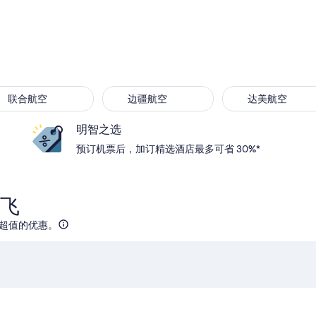
联合航空
边疆航空
达美航空
明智之选
预订机票后，加订精选酒店最多可省 30%*
飞
最超值的优惠。
，9 月 13 日（日） 6:00 从波士顿返回，价格为 $247
选择捷蓝航空航班，8 月 24 日（一） 23:37 从丹佛出发，9 
选