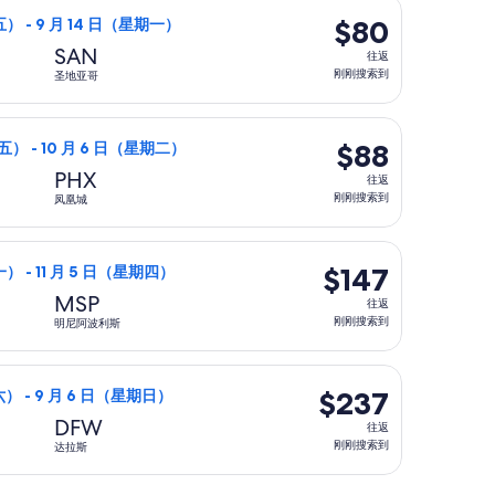
6，最新报价 1 小时前
，9 月 11 日（星期五）从丹佛前往圣地亚哥，9 月 14 日（星
达
搜
$80
$80
五） - 9 月 14 日（星期一）
波
索
往
SAN
往返
士
到
返,
刚刚搜索到
圣地亚哥
顿。
刚
刚
）返回，价格为 $81，刚刚搜索到
，10 月 2 日（星期五）从丹佛前往凤凰城，10 月 6 日（星期
搜
$88
$88
五） - 10 月 6 日（星期二）
索
往
PHX
往返
到
返,
刚刚搜索到
凤凰城
刚
刚
返回，价格为 $98，最新报价 1 小时前
班，11 月 2 日（星期一）从丹佛前往明尼阿波利斯，11 月 5 
搜
$147
$147
一） - 11 月 5 日（星期四）
索
往
MSP
往返
到
返,
刚刚搜索到
明尼阿波利斯
刚
刚
价格为 $157，刚刚搜索到
，9 月 5 日（星期六）从科罗拉多斯普林斯前往达拉斯，9 月 6
搜
$237
$237
六） - 9 月 6 日（星期日）
索
往
DFW
往返
到
返,
刚刚搜索到
达拉斯
刚
刚