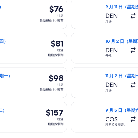
）从丹佛前往拉斯维加斯，9 月 11 日（星期五）返回，价格为 $7
选择边疆航空航班
达
搜
$76
$76
五）
9 月 11 日（星期
波
索
往
DEN
往返
士
到
返,
最新报价 1 小时前
丹佛
顿。
最
新
月 29 日（星期四）从科罗拉多斯普林斯前往梅萨，11 月 5 日（星期四
选择边疆航空航班
报
$81
$81
期四）
10 月 2 日（星期
价
往
DEN
往返
1
返,
刚刚搜索到
丹佛
小
刚
时
刚
期五）从丹佛前往亚特兰大(及邻近地区)，10 月 26 日（星期一）
选择太阳城航空航
前
搜
$98
$98
（星期一）
11 月 2 日（星期
索
往
DEN
往返
到
返,
最新报价 1 小时前
丹佛
最
新
（星期六）从丹佛前往明尼阿波利斯，10 月 6 日（星期二）返回，
选择美国航空航班
报
$157
$157
期二）
9 月 5 日（星期
价
往
COS
往返
1
返,
刚刚搜索到
科罗拉多斯普
小
林斯
刚
时
刚