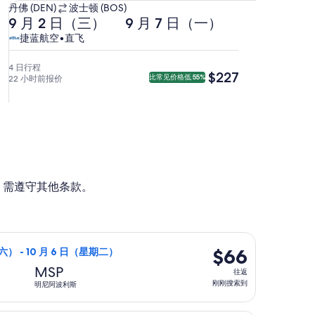
从
丹佛 (DEN)
波士顿 (BOS)
去
返
丹
9 月 2 日（三）
9 月 7 日（一）
程
程
佛
捷
捷
捷蓝航空
•
直飞
9
9
(DEN)
蓝
蓝
月
月
前
航
航
4 日行程
$227
$227
比常见价格低 55%
22 小时前报价
2
7
往
空，
空
日
日
波
直
（三）
（一）
士
飞。
23:37
5:27
顿
从
从
(BOS)。
丹
波
佛
士
。需遵守其他条款。
出
顿
发，
出
9
发，
月
10:11
4，刚刚搜索到
，10 月 3 日（星期六）从丹佛前往明尼阿波利斯，10 月 6 
3
到
$66
$66
六） - 10 月 6 日（星期二）
日
达
往
MSP
往返
（四）
丹
返,
刚刚搜索到
明尼阿波利斯
5:30
佛。
刚
到
刚