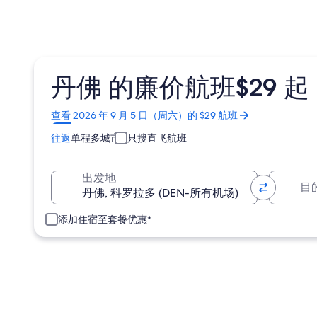
丹佛 的廉价航班$29 起
在
查看 2026 年 9 月 5 日（周六）的 $29 航班
新
往返
单程
多城市
只搜直飞航班
窗
口
中
目
出发地
打
开
添加住宿至套餐优惠*