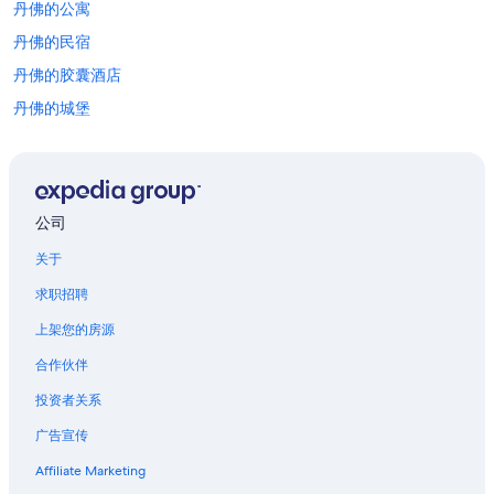
丹佛的公寓
他
条
丹佛的民宿
款。
丹佛的胶囊酒店
丹佛的城堡
丹佛的木屋
丹佛的村舍
丹佛的家庭旅馆
公司
位于丹佛的娱乐场酒店
关于
位于丹佛的经济型酒店
求职招聘
位于丹佛的Four Seasons酒店
上架您的房源
位于丹佛的高尔夫酒店
合作伙伴
位于丹佛的豪华酒店
投资者关系
位于丹佛的Marriott Hotels & Resorts
广告宣传
位于丹佛的滑雪酒店
位于丹佛的设有 SPA 水疗的度假村酒店
Affiliate Marketing