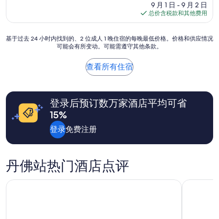
（744
价
9 月 1 日 - 9 月 2 日
条
格
总价含税款和其他费用
点
$145
评）
基
基于过去 24 小时内找到的、2 位成人 1 晚住宿的每晚最低价格。价格和供应情况
可能会有所变动。可能需遵守其他条款。
于
过
去
查看所有住宿
24
小
时
内
登录后预订数万家酒店平均可省
找
15%
到
的、
登录
免费注册
2
位
成
人
丹佛站热门酒店点评
1
晚
丹佛市中心希尔顿酒店
丹佛市中
住
宿
的
每