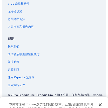
位于天空之城的豪华酒店
Vrbo 条款和条件
小西贡商务区的酒店
无障碍设施
科罗拉多会议中心附近的酒店
您的隐私选择
阿瓦达的家庭旅馆
内容指南和报告内容
阿瓦达的度假屋
帮助
位于樱桃溪的经济型酒店
位于樱桃溪的设有泳池的酒店
联系我们
丹佛艺术博物馆附近的酒店
取消酒店或度假短租预订
会议中心站的公寓酒店
取消航班
雷克伍德的民宿
退款时限
丹佛县的村舍
使用 Expedia 优惠券
位于丹佛县的经济型酒店
国际旅行证件
丹佛县的酒店
© 2026 Expedia, Inc., Expedia Group 旗下公司。保留所有权利。Expedia
丹佛县的家庭旅馆
和飞机标志是 Expedia, Inc. 在美国和/或其他国家/地区的商标或注册商
标。 CST# 2029030-50.
丹佛县的青年旅舍
本网站使用 Cookie 及类似的追踪技术。正如我们的隐私声明