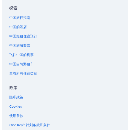
位于丹佛的婚庆酒店
探索
丹佛的酒店
中国旅行指南
丹佛的船屋酒店
中国的酒店
丹佛的度假屋
中国短租住宿预订
丹佛的汽车旅馆
中国旅游套票
丹佛的Pousadas
丹佛的度假村
飞往中国的机票
丹佛的别墅
中国自驾游租车
丹佛市区水族馆附近的酒店
查看所有住宿类别
球场-艾利奇花园站的别墅
政策
格伦代尔的民宿
隐私政策
格伦代尔的酒店
Cookies
位于奇士曼公园的 5 星级酒店
南丹佛的度假村
使用条款
丹佛植物园附近的酒店
One Key™ 计划条款和条件