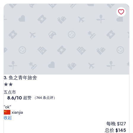
了，
鱼之青年旅舍
（510
条
点
评）
鱼之青年旅舍
3. 鱼之青年旅舍
2.0
星
五点市
住
8.6
8.6/10
超赞
（744 条点评）
分，
宿
“
“ok”
总
o
xianjia
分
k
收起
10，
”
每晚 $127
超
赞，
新
总价 $145