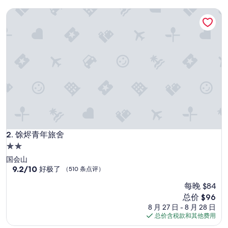
!
评）
馀烬青年旅舍
”
馀烬青年旅舍
2. 馀烬青年旅舍
2.0
星
国会山
住
9.2
9.2/10
好极了
（510 条点评）
分，
宿
每晚 $84
总
分
新
总价 $96
10，
价
8 月 27 日 - 8 月 28 日
好
格
总价含税款和其他费用
极
$96