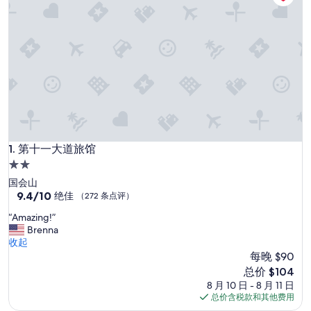
第十一大道旅馆
1. 第十一大道旅馆
2.0
星
国会山
住
9.4
9.4/10
绝佳
（272 条点评）
分，
宿
“
“Amazing!”
总
A
Brenna
分
m
收起
10，
a
每晚 $90
绝
z
佳，
新
总价 $104
i
（272
价
8 月 10 日 - 8 月 11 日
n
条
格
总价含税款和其他费用
g
点
$104