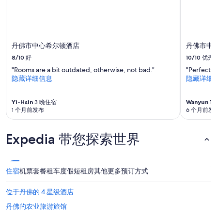
晚
最
低
价
格。
丹佛市中心希尔顿酒店
丹佛市中
价
格
8/10
好
10/10
优秀
和
"Rooms are a bit outdated, otherwise, not bad."
"Perfect h
供
隐藏详细信息
隐藏详细
应
情
况
Yi-Hsin
3 晚住宿
Wanyun
1
可
1 个月前发布
6 个月前发
能
会
有
Expedia 带您探索世界
所
变
动。
可
住宿
机票
套餐
租车
度假短租房
其他
更多预订方式
能
需
位于丹佛的 4 星级酒店
遵
守
丹佛的农业旅游旅馆
其