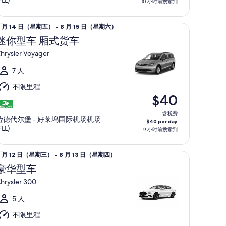
FLL)
10 小时前搜索到
4
日
型车 厢式货车 Chrysler Voyager
8 月 14 日（星期五） - 8 月 15 日（星期六）
（星
月
迷你型车 厢式货车
期
4
五）
hrysler Voyager
日
（星
7 人
期
不限里程
五）
$40
至
含税费
劳德代尔堡 - 好莱坞国际机场机场
$40 per day
月
FLL)
9 小时前搜索到
5
日
型车 Chrysler 300
8 月 12 日（星期三） - 8 月 13 日（星期四）
（星
月
豪华型车
期
2
六）
hrysler 300
日
（星
5 人
期
不限里程
三）