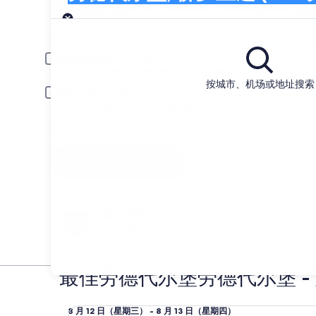
在劳德代尔堡 - 好莱坞国际机场中搜索并比
取车
取车日期
还车
8月23日
8月
驾驶员年龄在 30 岁以下或 70 岁以上
年轻或年长的驾驶员可能会被要求支付额外费用。
按城市、机场或地址搜索
包括 AARP 会员价
须持有会员身份，并在取车时通过验证。
我有折扣码
搜索
随心所欲
多项/部分租车取消可免手续费
最佳劳德代尔堡劳德代尔堡 
中型车 Hyundai Elantra
8
8 月 12 日（星期三） - 8 月 13 日（星期四）