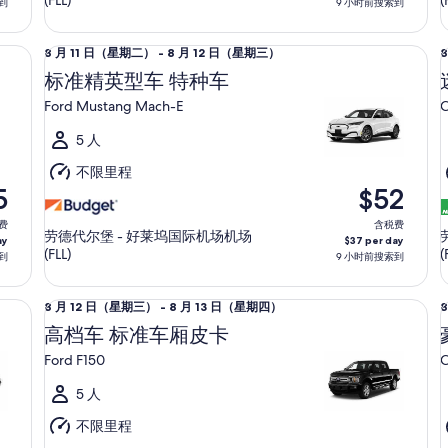
(FLL)
(
到
9 小时前搜索到
15
1
日
标准精英型车 特种车 Ford Mustang Mach-E
迷你
8
8
8 月 11 日（星期二） - 8 月 12 日（星期三）
（星
月
标准精英型车 特种车
期
11
1
六）
Ford Mustang Mach-E
C
日
（星
5 人
期
不限里程
二）
5
$52
至
费
8
含税费
8
劳德代尔堡 - 好莱坞国际机场机场
ay
$37 per day
月
(FLL)
(
到
9 小时前搜索到
12
1
日
LE
高档车 标准车厢皮卡 Ford F150
豪华
8
8
8 月 12 日（星期三） - 8 月 13 日（星期四）
（星
月
高档车 标准车厢皮卡
期
12
1
三）
Ford F150
C
日
（星
5 人
期
不限里程
三）