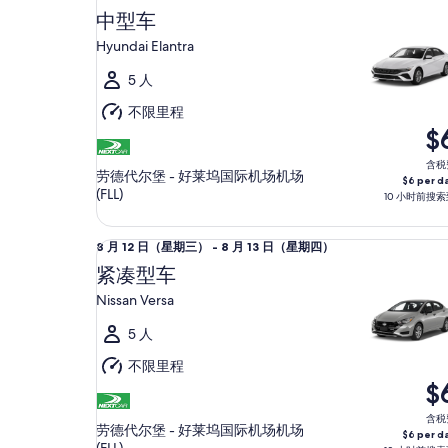
月
中型车
12
Hyundai Elantra
日
（星
5 人
期
不限里程
三）
$
至
8
含税
劳德代尔堡 - 好莱坞国际机场机场
$6 per d
月
(FLL)
10 小时前搜索
13
日
紧凑型车 Nissan Versa
8
8 月 12 日（星期三） - 8 月 13 日（星期四）
（星
月
紧凑型车
期
12
四）
Nissan Versa
日
（星
5 人
期
不限里程
三）
$
至
8
含税
劳德代尔堡 - 好莱坞国际机场机场
$6 per d
月