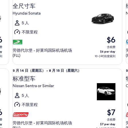
月
全尺寸车
12
1
Hyundai Sonata
N
日
（星
5 人
期
不限里程
三）
6
$6
至
费
8
含税费
8
劳德代尔堡 - 好莱坞国际机场机场
ay
$6 per day
月
(FLL)
(
到
10 小时前搜索到
13
1
日
标准型车 Nissan Sentra or Similar
特种
8
8
8 月 14 日（星期五） - 8 月 15 日（星期六）
（星
月
标准型车
期
14
1
四）
Nissan Sentra or Similar
C
日
（星
5 人
期
不限里程
五）
6
$7
至
费
8
含税费
8
劳德代尔堡 - 好莱坞国际机场机场
ay
$7 per day
月