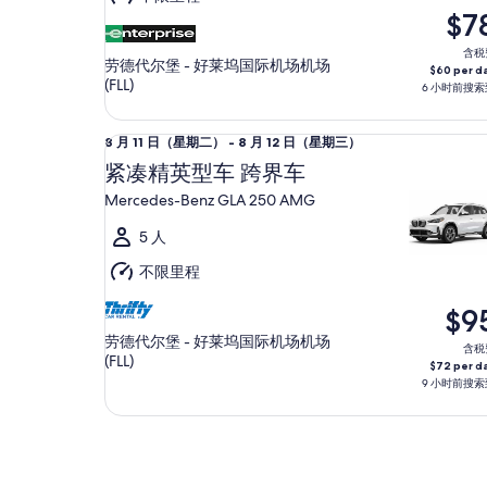
至
$7
8
含税
月
劳德代尔堡 - 好莱坞国际机场机场
$60 per d
13
(FLL)
6 小时前搜索
日
紧凑精英型车 跨界车 Mercedes-Benz GLA 250 A
（星
8
8 月 11 日（星期二） - 8 月 12 日（星期三）
期
月
紧凑精英型车 跨界车
四）
11
Mercedes-Benz GLA 250 AMG
日
（星
5 人
期
不限里程
二）
至
$9
8
劳德代尔堡 - 好莱坞国际机场机场
含税
月
(FLL)
$72 per d
12
9 小时前搜索
日
（星
期
三）