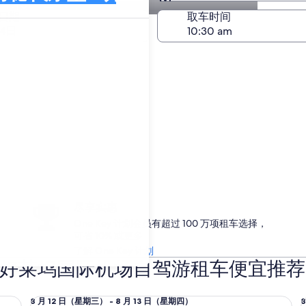
较18汽车公司
与取车相同
日期
取车时间
24日
尽享实惠
One Key 计划会员有超过 100 万项租车选择，
可省 10% 或更多
了解 One Key 计划
- 好莱坞国际机场自驾游租车便宜推荐
全尺寸车 Hyundai Sonata
经济
8
8
8 月 12 日（星期三） - 8 月 13 日（星期四）