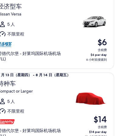
月
经济型车
2
issan Versa
日
（星
5 人
期
不限里程
三）
$6
至
含税费
劳德代尔堡 - 好莱坞国际机场机场
$6 per day
月
FLL)
6 小时前搜索到
3
日
车 Compact or Larger
8 月 13 日（星期四） - 8 月 14 日（星期五）
（星
月
特种车
期
3
四）
ompact or Larger
日
（星
5 人
期
不限里程
四）
$14
至
含税费
劳德代尔堡 - 好莱坞国际机场机场
$14 per day
月