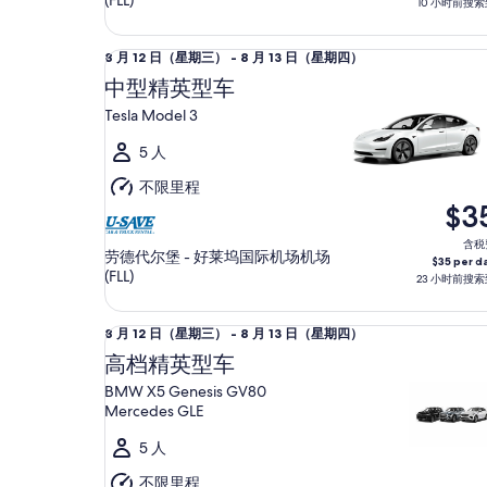
(FLL)
10 小时前搜索
13
日
中型精英型车 Tesla Model 3
8
8 月 12 日（星期三） - 8 月 13 日（星期四）
（星
月
中型精英型车
期
12
四）
Tesla Model 3
日
（星
5 人
期
不限里程
三）
$3
至
8
含税
劳德代尔堡 - 好莱坞国际机场机场
$35 per d
月
(FLL)
23 小时前搜索
13
日
高档精英型车 BMW X5 Genesis GV80 Mercedes G
8
8 月 12 日（星期三） - 8 月 13 日（星期四）
（星
月
高档精英型车
期
12
四）
BMW X5 Genesis GV80
日
Mercedes GLE
（星
5 人
期
三）
不限里程