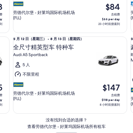
至
8
$84
8
8
劳德代尔堡 - 好莱坞国际机场机场
费
含税费
月
(FLL)
(
ay
$66 per day
13
1
到
23 小时前搜索到
日
MG
全尺寸精英型车 特种车 Audi A5 Sportback
（星
豪华
8
8
8 月 12 日（星期三） - 8 月 13 日（星期四）
期
月
全尺寸精英型车 特种车
四）
12
1
Audi A5 Sportback
R
日
M
（星
5 人
期
不限里程
三）
至
5
$147
8
8
劳德代尔堡 - 好莱坞国际机场机场
费
含税费
月
(FLL)
ay
$118 per day
13
1
(
到
8 小时前搜索到
日
（星
没有找到合适的选择？
期
查看劳德代尔堡 - 好莱坞国际机场所有租车
四）