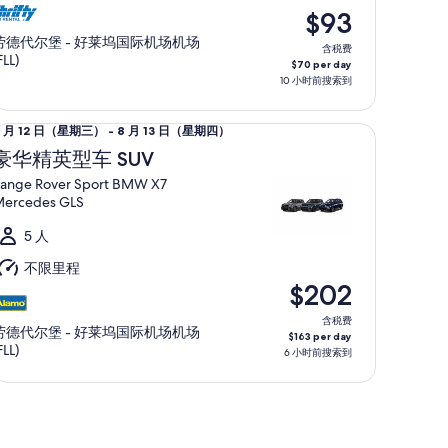
至
$93
劳德代尔堡 - 好莱坞国际机场机场
含税费
月
FLL)
$70 per day
3
10 小时前搜索到
日
精英型车 SUV Range Rover Sport BMW X7 Mercedes GLS
（星
8 月 12 日（星期三） - 8 月 13 日（星期四）
期
月
豪华精英型车 SUV
四）
2
ange Rover Sport BMW X7
日
ercedes GLS
（星
5 人
期
三）
不限里程
至
$202
含税费
月
劳德代尔堡 - 好莱坞国际机场机场
$163 per day
3
FLL)
6 小时前搜索到
日
（星
期
四）