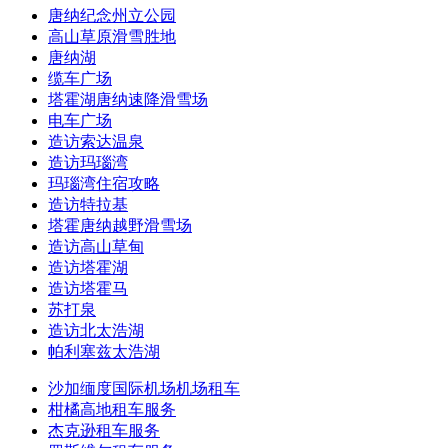
唐纳纪念州立公园
高山草原滑雪胜地
唐纳湖
缆车广场
塔霍湖唐纳速降滑雪场
电车广场
造访索达温泉
造访玛瑙湾
玛瑙湾住宿攻略
造访特拉基
塔霍唐纳越野滑雪场
造访高山草甸
造访塔霍湖
造访塔霍马
苏打泉
造访北太浩湖
帕利塞兹太浩湖
沙加缅度国际机场机场租车
柑橘高地租车服务
杰克逊租车服务