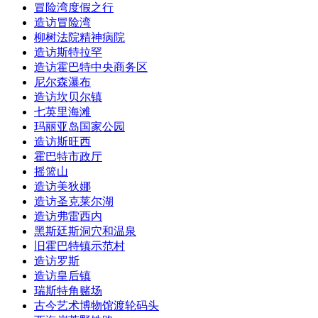
冒险湾度假之行
造访冒险湾
柳树法院精神病院
造访斯特拉罕
造访霍巴特中央商务区
尼尔森瀑布
造访坎贝尔镇
七英里海滩
玛丽亚岛国家公园
造访斯旺西
霍巴特市政厅
摇篮山
造访美狄娜
造访圣克莱尔湖
造访弗雷西内
黑斯廷斯洞穴和温泉
旧霍巴特镇示范村
造访罗斯
造访皇后镇
瑞斯特角赌场
古今艺术博物馆渡轮码头