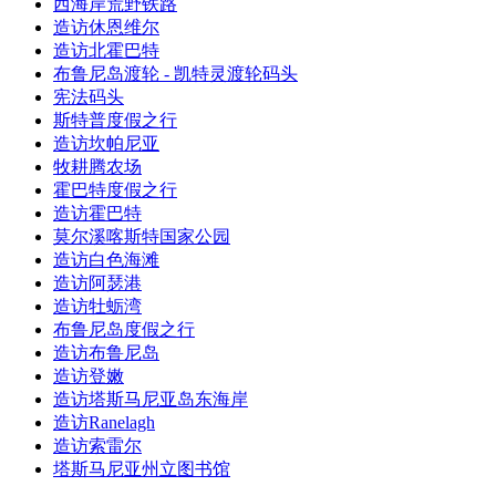
西海岸荒野铁路
造访休恩维尔
造访北霍巴特
布鲁尼岛渡轮 - 凯特灵渡轮码头
宪法码头
斯特普度假之行
造访坎帕尼亚
牧耕腾农场
霍巴特度假之行
造访霍巴特
莫尔溪喀斯特国家公园
造访白色海滩
造访阿瑟港
造访牡蛎湾
布鲁尼岛度假之行
造访布鲁尼岛
造访登嫩
造访塔斯马尼亚岛东海岸
造访Ranelagh
造访索雷尔
塔斯马尼亚州立图书馆