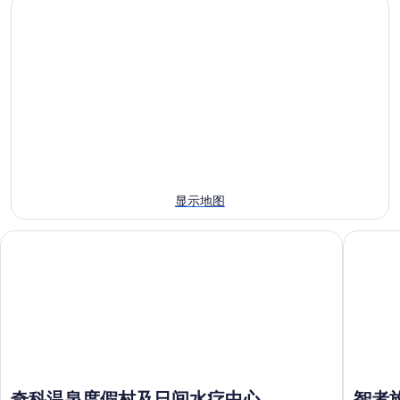
奇
温
附
科
泉
近
温
附
今
泉
近
晚
附
明
的
近
晚
住
的
的
宿
下
住
价
周
宿
格，
末
价
入
显示地图
住
格，
住
宿
入
日
奇科温泉度假村及日间水疗中心
智者旅馆
价
住
期
格，
日
为
入
期
8
住
月
为
日
9
8
日
月
期
-
10
为
8
日
8
奇科温泉度假村及日间水疗中心
智者