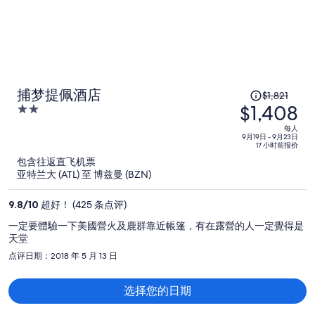
原
捕梦提佩酒店
$1,821
$1,408
价
2
为
out
每人
of
每
9月19日 - 9月23日
17 小时前报价
5
人
包含往返直飞机票
$1,821，
亚特兰大 (ATL) 至 博兹曼 (BZN)
现
价
9.8
/
10
超好！ (425 条点评)
为
一定要體驗一下美國營火及鹿群靠近帳篷，有在露營的人一定覺得是
每
天堂
人
点评日期：2018 年 5 月 13 日
$1,408
选择您的日期