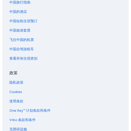
大天空滑雪场附近的酒店
中国旅行指南
布莱克布尔高尔夫俱乐部附近的酒店
中国的酒店
美国大草原保护区附近的酒店
中国短租住宿预订
黄石公园温泉附近的酒店
中国旅游套票
大天空的胶囊酒店
飞往中国的机票
大天空的游轮
中国自驾游租车
大天空的度假村
查看所有住宿类别
政策
隐私政策
Cookies
使用条款
One Key™ 计划条款和条件
Vrbo 条款和条件
无障碍设施