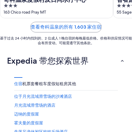
月
-
月
3
4
10
8
14
out
out
163 Chico road Pray MT
55 Sage
日
月
日
of
of
11
-
5
5
日
查看奇科温泉的所有 1,603 家住宿
8
月
基于过去 24 小时内找到的、2 位成人 1 晚住宿的每晚最低价格。价格和供应情况可能
16
会有所变动。可能需遵守其他条款。
日
Expedia 带您探索世界
住宿
机票
套餐
租车
度假短租房
其他
位于月光流域滑雪场的沙滩酒店
月光流域滑雪场的酒店
迈纳的度假屋
霍夫曼的度假屋
失落足迹休闲区的娱乐场酒店