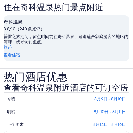
住在奇科温泉热门景点附近
奇科温泉
8.8/10（240 条点评）
普雷之旅期间，留点时间前往奇科温泉。逛逛适合家庭游客的地区的
河畔，或寻访钓鱼点。
收起
查看住宿
热门酒店优惠
查看奇科温泉附近酒店的可订空房
查
今晚
8月9日 - 8月10日
看
查
奇
明晚
8月10日 - 8月11日
看
科
查
奇
下个周末
8月14日 - 8月16日
温
看
科
泉