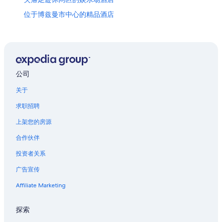
位于博兹曼市中心的精品酒店
位于博兹曼市中心的历史风格酒店
博兹曼市中心的酒店
位于加蒂纳的浪漫酒店
普雷的木屋
公司
位于普雷的经济型酒店
关于
黄石国家公园北门附近的酒店
求职招聘
博兹曼的民宿
上架您的房源
博兹曼的胶囊酒店
合作伙伴
博兹曼的家庭旅馆
投资者关系
位于博兹曼的豪华酒店
广告宣传
博兹曼的酒店
Affiliate Marketing
位于利文斯通的精品酒店
位于利文斯通的家庭式酒店
探索