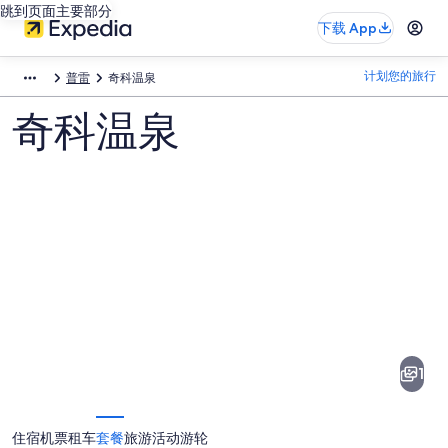
跳到页面主要部分
下载 App
计划您的旅行
普雷
奇科温泉
奇科温泉
奇
科
温
1
泉
图
住宿
机票
租车
套餐
旅游活动
游轮