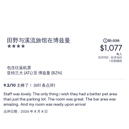
原
田野与溪流旅馆在博兹曼
$1,335
$1,077
价
4
为
out
每人
of
10月11日 - 10月16日
每
1 天前报价
5
人
包含往返机票
$1,335，
亚特兰大 (ATL) 至 博兹曼 (BZN)
现
价
9.2
/
10
太棒了！ (651 条点评)
为
Staff was lovely. The only thing i wish they had a better pet area
每
than just the parking lot. The room was great. The bar area was
人
amazing. And my room was ready upon arrival
$1,077
点评日期：2026 年 8 月 8 日