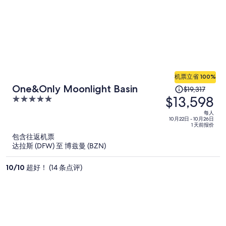
机票立省 100%
原
One&Only Moonlight Basin
$19,317
$13,598
价
5
为
out
每人
of
每
10月22日 - 10月26日
1 天前报价
5
人
包含往返机票
$19,317，
达拉斯 (DFW) 至 博兹曼 (BZN)
现
价
10
/
10
超好！ (14 条点评)
为
每
人
$13,598