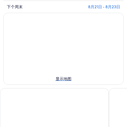
看
克
顿
查
库
下个周末
8月21日 - 8月23日
林
乡
看
克
顿
村
库
林
乡
公
克
顿
村
园
林
乡
公
附
顿
村
园
近
乡
公
附
今
村
园
近
晚
公
附
明
的
园
近
晚
住
附
的
的
宿
近
本
住
价
显示地图
的
周
宿
格，
下
末
价
入
格兰德大酒店
托基帝国
周
住
格，
住
末
宿
入
日
住
价
住
期
宿
格，
日
为
价
入
期
8
格，
住
月
为