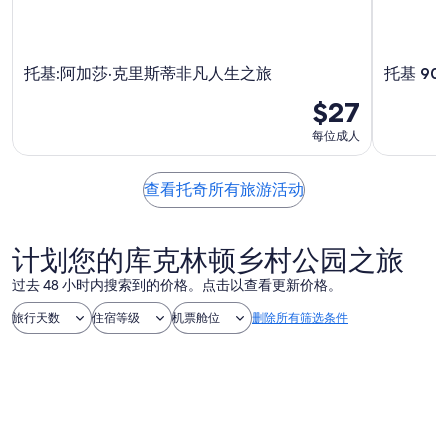
托基:阿加莎·克里斯蒂非凡人生之旅
托基 9
$27
每位成人
查看托奇所有旅游活动
计划您的库克林顿乡村公园之旅
过去 48 小时内搜索到的价格。点击以查看更新价格。
旅行天数
住宿等级
机票舱位
删除所有筛选条件