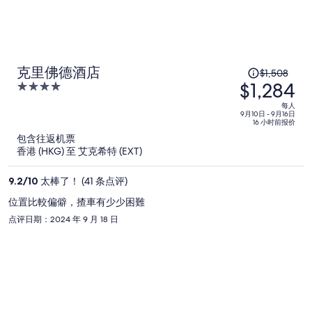
原
克里佛德酒店
$1,508
$1,284
价
4
为
out
每人
of
每
9月10日 - 9月16日
16 小时前报价
5
人
包含往返机票
$1,508，
香港 (HKG) 至 艾克希特 (EXT)
现
价
9.2
/
10
太棒了！ (41 条点评)
为
位置比較偏僻，揸車有少少困難
每
点评日期：2024 年 9 月 18 日
人
$1,284