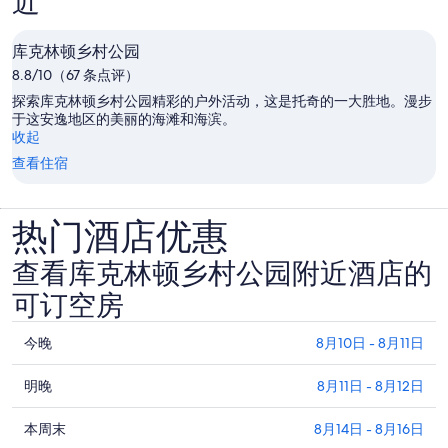
近
consider for the future. Otherwise everything was absolutely fine
and of a very high standard.
库克林顿乡村公园
8.8/10（67 条点评）
探索库克林顿乡村公园精彩的户外活动，这是托奇的一大胜地。漫步
于这安逸地区的美丽的海滩和海滨。
收起
查看住宿
热门酒店优惠
查看库克林顿乡村公园附近酒店的
可订空房
查
今晚
8月10日 - 8月11日
看
查
库
明晚
8月11日 - 8月12日
看
克
查
库
本周末
8月14日 - 8月16日
林