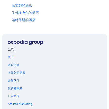
德文郡的酒店
牛顿埃布尔的酒店
达特茅斯的酒店
埃克塞特大学附近的酒店
Postbridge的酒店
膣的酒店
达廷顿的酒店
公司
艾克希特的家庭旅馆
关于
艾克希特的青年旅舍
求职招聘
位于艾克希特的精品酒店
上架您的房源
位于艾克希特的提供礼宾服务的酒店
合作伙伴
托特尼斯的酒店
投资者关系
托奇的酒店
广告宣传
Affiliate Marketing