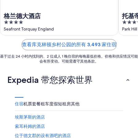
入
日
10
8
住
日
月
期
格兰德大酒店
托基
日
-
11
为
4
4
8
日
期
8
out
out
Seafront Torquay England
Park Hil
月
-
月
为
of
of
11
8
14
8
5
5
查看库克林顿乡村公园的所有 3,493 家住宿
日
月
日
月
12
-
21
基于过去 24 小时内找到的、2 位成人 1 晚住宿的每晚最低价格。价格和供应情况可能
日
8
日
会有所变动。可能需遵守其他条款。
月
-
16
8
Expedia 带您探索世界
日
月
23
日
住宿
机票
套餐
租车
度假短租房
其他
埃斯茅斯的酒店
索耳科姆的酒店
位于德文郡的设有酒吧的酒店