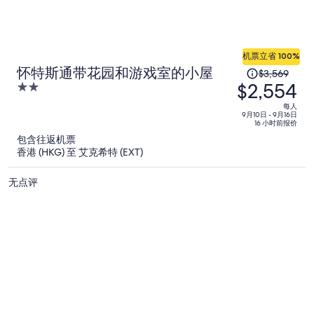
机票立省 100%
原
怀特斯通带花园和游戏室的小屋
$3,569
$2,554
价
2
为
out
每人
of
每
9月10日 - 9月16日
16 小时前报价
5
人
包含往返机票
$3,569，
香港 (HKG) 至 艾克希特 (EXT)
现
价
无点评
为
每
人
$2,554