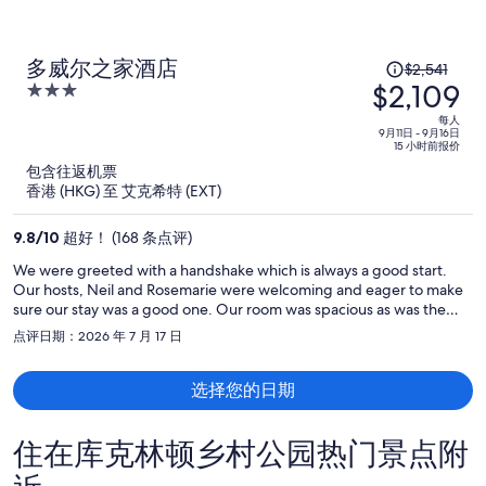
原
多威尔之家酒店
$2,541
$2,109
价
3
为
out
每人
of
每
9月11日 - 9月16日
15 小时前报价
5
人
包含往返机票
$2,541，
香港 (HKG) 至 艾克希特 (EXT)
现
价
9.8
/
10
超好！ (168 条点评)
为
We were greeted with a handshake which is always a good start.
每
Our hosts, Neil and Rosemarie were welcoming and eager to make
人
sure our stay was a good one. Our room was spacious as was the
$2,109
bathroom and shower. We were pleased with the coffee machine
点评日期：2026 年 7 月 17 日
and the fridge on the landing for the cold milk. The small touches
are what makes this hotel a special one. The bar downstairs proved
popular to watch the world cup and we appreciated the hospitality
选择您的日期
during the evening. Breakfast was cooked to order and taken on
the deck. The swimming pool was excellent. Car parking is easy and
住在库克林顿乡村公园热门景点附
plentiful. One small point is that we would have appreciated a fan in
our room which was very hot. Given the extremely high
temperatures we are all experiencing it might be something to