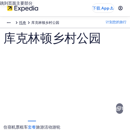
跳到页面主要部分
下载 App
计划您的旅行
托奇
库克林顿乡村公园
库克林顿乡村公园
库
克
林
1
顿
乡
住宿
机票
租车
套餐
旅游活动
游轮