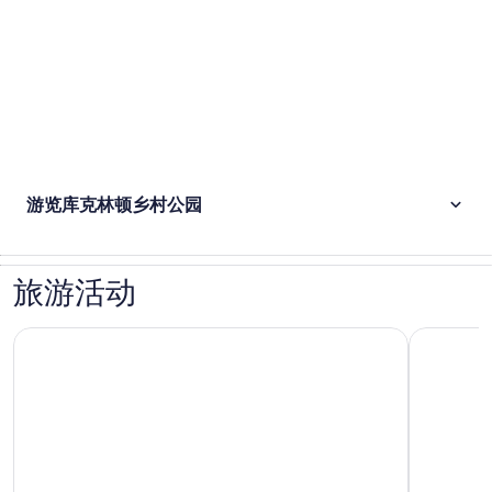
游览库克林顿乡村公园
旅游活动
托基:阿加莎·克里斯蒂非凡人生之旅
托基 90