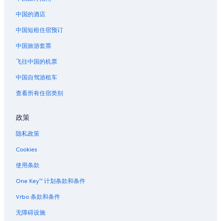
棕榈滩县的度假村
中国的酒店
棕榈滩县的联排别墅
中国短租住宿预订
西棕榈滩站的民宿
中国旅游套票
西棕榈滩站的家庭旅馆
西棕榈滩站附近的酒店
飞往中国的机票
西棕榈滩站的度假村
中国自驾游租车
位于南区的Independent酒店
查看所有住宿类别
位于西棕榈滩市中心的浪漫酒店
政策
西棕榈滩市中心的酒店
隐私政策
棕榈海滩的酒店
Cookies
使用条款
One Key™ 计划条款和条件
Vrbo 条款和条件
无障碍设施