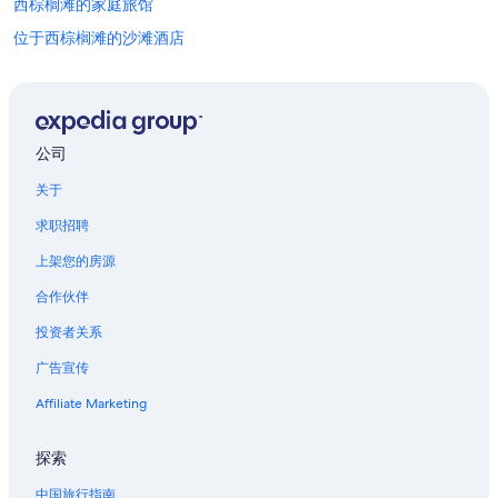
西棕榈滩的家庭旅馆
位于西棕榈滩的沙滩酒店
位于西棕榈滩的精品酒店
位于西棕榈滩的经济型酒店
西棕榈滩的酒店
公司
西棕榈滩的公寓
关于
西棕榈滩的宫殿
求职招聘
西棕榈滩的度假村
上架您的房源
西棕榈滩的别墅
合作伙伴
韦斯特盖特的私人度假屋
投资者关系
棕榈滩县的木屋
广告宣传
位于棕榈滩县的沙滩酒店
位于棕榈滩县的豪华酒店
Affiliate Marketing
棕榈滩县的酒店
探索
棕榈滩县的私人度假屋
中国旅行指南