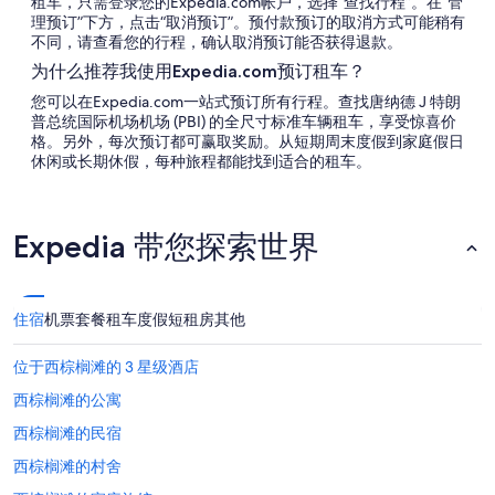
租车，只需登录您的Expedia.com帐户，选择“查找行程”。在“管
理预订”下方，点击“取消预订”。预付款预订的取消方式可能稍有
不同，请查看您的行程，确认取消预订能否获得退款。
为什么推荐我使用Expedia.com预订租车？
您可以在Expedia.com一站式预订所有行程。查找唐纳德 J 特朗
普总统国际机场机场 (PBI) 的全尺寸标准车辆租车，享受惊喜价
格。另外，每次预订都可赢取奖励。从短期周末度假到家庭假日
休闲或长期休假，每种旅程都能找到适合的租车。
Expedia 带您探索世界
住宿
机票
套餐
租车
度假短租房
其他
位于西棕榈滩的 3 星级酒店
西棕榈滩的公寓
西棕榈滩的民宿
西棕榈滩的村舍