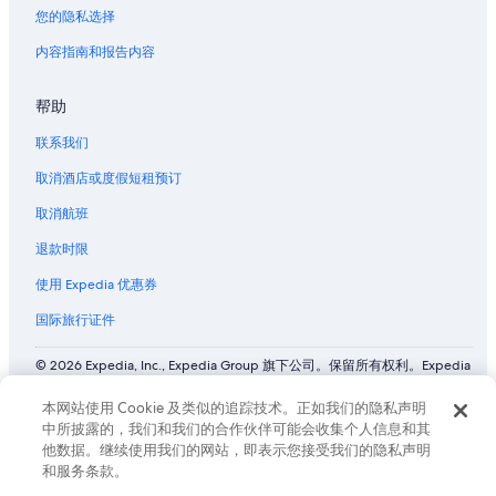
您的隐私选择
内容指南和报告内容
帮助
联系我们
取消酒店或度假短租预订
取消航班
退款时限
使用 Expedia 优惠券
国际旅行证件
© 2026 Expedia, Inc., Expedia Group 旗下公司。保留所有权利。Expedia
和飞机标志是 Expedia, Inc. 在美国和/或其他国家/地区的商标或注册商
标。 CST# 2029030-50.
本网站使用 Cookie 及类似的追踪技术。正如我们的隐私声明
中所披露的，我们和我们的合作伙伴可能会收集个人信息和其
他数据。继续使用我们的网站，即表示您接受我们的隐私声明
和服务条款。