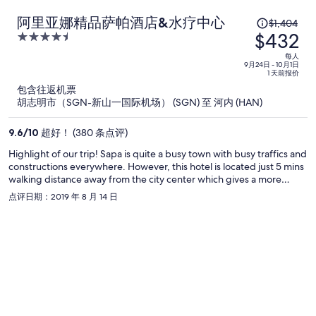
原
阿里亚娜精品萨帕酒店&水疗中心
$1,404
$432
价
4.5
为
out
每人
of
9月24日 - 10月1日
每
1 天前报价
5
人
包含往返机票
$1,404，
胡志明市（SGN-新山一国际机场） (SGN) 至 河内 (HAN)
现
价
9.6
/
10
超好！ (380 条点评)
为
Highlight of our trip! Sapa is quite a busy town with busy traffics and
每
constructions everywhere. However, this hotel is located just 5 mins
人
walking distance away from the city center which gives a more
$432
private and quieter vibes in comparison while it's still easily
点评日期：2019 年 8 月 14 日
accessible to everywhere. Our room has such a great view to the
mountains and its always refreshing to wake up to such
breathtaking view every morning. We also joined their "Out Of
Sapa" tour which was also amazing. Staffs were super friendly and
the restaurant there was also great, we had dinner there one night
and the food were very delicately made and delicious, highly
recommended. However the only let down would be the spa,
booking was hard to make and with very limited services due to
short of staffs i think. It can be slightly better i feel.