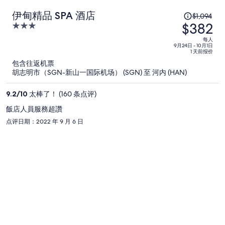
原
伊甸精品 SPA 酒店
$1,094
$382
价
3
为
out
每人
of
9月24日 - 10月1日
每
1 天前报价
5
人
包含往返机票
$1,094，
胡志明市（SGN-新山一国际机场） (SGN) 至 河内 (HAN)
现
价
9.2
/
10
太棒了！ (160 条点评)
为
飯店人員服務超讚
每
点评日期：2022 年 9 月 6 日
人
$382