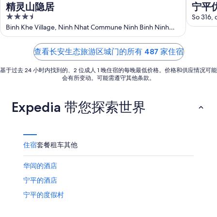
入
期
8
精灵山隐居
宁平
住
月
为
3.5
So 316,
日
7
8
out
Binh Khe Village, Ninh Nhat Commune Ninh Binh Ninh
日
月
期
Binh
of
-
8
为
5
查看长安生态旅游区城门的所有 487 家住宿
8
日
8
月
-
月
基于过去 24 小时内找到的、2 位成人 1 晚住宿的每晚最低价格。价格和供应情况可能
8
8
7
会有所变动。可能需遵守其他条款。
日
月
日
9
-
Expedia 带您探索世界
日
8
月
9
日
住宿
套餐
租车
其他
华闾的酒店
宁平的酒店
宁平的度假村