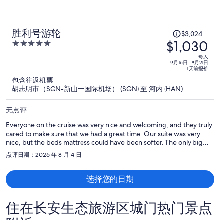
原
胜利号游轮
$3,024
$1,030
价
5
为
out
每人
of
每
9月16日 - 9月21日
1 天前报价
5
人
包含往返机票
$3,024，
胡志明市（SGN-新山一国际机场） (SGN) 至 河内 (HAN)
现
价
无点评
为
Everyone on the cruise was very nice and welcoming, and they truly
每
cared to make sure that we had a great time. Our suite was very
人
nice, but the beds mattress could have been softer. The only big
$1,030
issue was the fact that I needed Wi-Fi to take care of some business
点评日期：2026 年 8 月 4 日
and as soon as we left the bay, the Internet was completely out. Had
I known that this was the case I would’ve come better prepared,
and given that I paid so much for this trip I would’ve expected them
选择您的日期
to be fully transparent.
住在长安生态旅游区城门热门景点