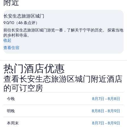
附近
长安生态旅游区城门
9.0/10（46 条点评）
前往长安生态旅游区城门游览一番，了解关于宁平的历史。 探索当地
的乡村和寺庙。
收起
查看住宿
热门酒店优惠
查看长安生态旅游区城门附近酒店
的可订空房
查
今晚
8月7日 - 8月8日
看
查
长
明晚
8月8日 - 8月9日
看
安
查
长
本周末
8月7日 - 8月9日
生