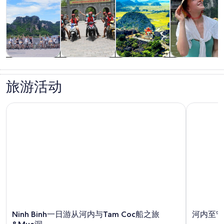
观光一日游
历史和文化
户外探险
私人和定制之
旅
旅游活动
Ninh Binh一日游从河内与Tam Coc船之旅&Mua洞
河内至宁平 1
Ninh Binh一日游从河内与Tam Coc船之旅
河内至宁平 