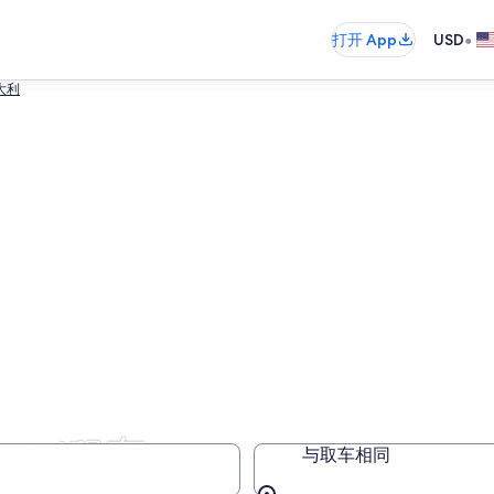
•
打开 App
USD
意大利
ental租车
与取车相同