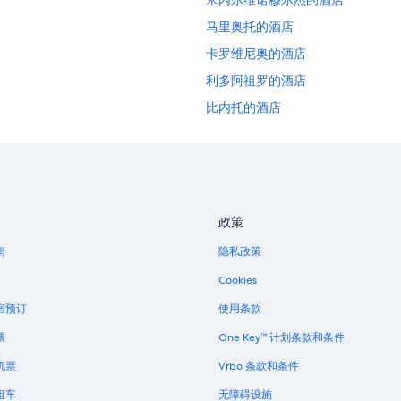
米内尔维诺穆尔杰的酒店
马里奥托的酒店
卡罗维尼奥的酒店
利多阿祖罗的酒店
比内托的酒店
卡萨诺德莱穆尔杰的酒店
圣费尔迪南多迪普利亚的酒店
政策
南
隐私政策
Cookies
宿预订
使用条款
票
One Key™ 计划条款和条件
机票
Vrbo 条款和条件
租车
无障碍设施