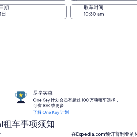
与取车相同
日期
取车时间
1日
尽享实惠
One Key 计划会员有超过 100 万项租车选择，
可省 10% 或更多
了解 One Key 计划
ntal租车事项须知
？
在Expedia.com预订普利亚的Na