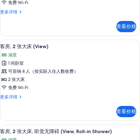
免费 Wi-Fi
大
客
更多详情
床,
房,
听
2
查看价格
张
觉
大
无
床,
高档床上用品、客房内保险箱、办公桌
显
5
听
障
客房, 2 张大床 (View)
示
觉
碍,
湖景
无
客
露
障
1 间卧室
房,
碍,
台
可容纳 4 人（按实际入住人数收费）
露
2
(View)
台
2 张大床
张
(View)
的
免费 Wi-Fi
更
大
所
多
客
更多详情
床
信
有
房,
(View)
息
2
照
查看价格
张
的
片
大
所
床
高档床上用品、客房内保险箱、办公桌
显
有
5
(View)
客房, 2 张大床, 听觉无障碍 (View, Roll-in Shower)
示
更
照