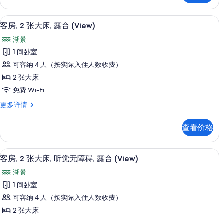
觉
大
无
床,
高档床上用品、客房内保险箱、办公桌
显
5
听
客房, 2 张大床, 露台 (View)
障
示
觉
湖景
碍,
无
客
障
1 间卧室
露
房,
碍,
可容纳 4 人（按实际入住人数收费）
台
露
2
台
2 张大床
(Hearing
张
(Hearing
Accessible,
免费 Wi-Fi
Accessible,
大
Terrace)
Terrace)
客
更多详情
床,
更
的
房,
露
多
2
所
查看价格
信
张
台
有
息
大
(View)
床,
照
高档床上用品、客房内保险箱、办公桌
显
的
5
露
客房, 2 张大床, 听觉无障碍, 露台 (View)
片
示
台
所
湖景
(View)
客
有
更
1 间卧室
房,
多
照
可容纳 4 人（按实际入住人数收费）
信
2
片
息
2 张大床
张