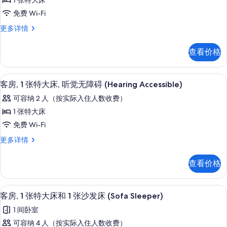
发
1 张特大床
更
2
房,
沙
多
床,
免费 Wi-Fi
Rooms)
发
信
1
床,
听
的
息
客
更多详情
张
听
房,
觉
所
觉
特
1
查看价格
无
无
有
张
大
障
特
障
照
床
碍
大
高档床上用品、客房内保险箱、办公桌
显
碍
片
(Sofa
4
床
的
客房, 1 张特大床, 听觉无障碍 (Hearing Accessible)
Sleeper,
示
(Sofa
更
所
可容纳 2 人（按实际入住人数收费）
View,
多
Sleeper,
客
2
有
信
1 张特大床
View,
Rooms)
房,
息
照
免费 Wi-Fi
更
2
1
多
片
Rooms)
客
更多详情
张
信
房,
的
息
特
1
查看价格
所
张
大
特
有
床,
大
高档床上用品、客房内保险箱、办公桌
显
照
4
床,
听
客房, 1 张特大床和 1 张沙发床 (Sofa Sleeper)
示
片
听
觉
1 间卧室
觉
客
无
无
可容纳 4 人（按实际入住人数收费）