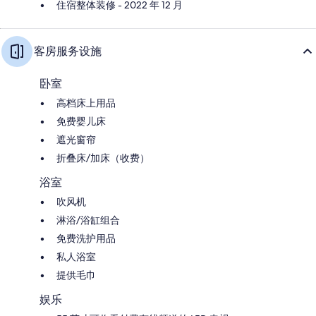
住宿整体装修 - 2022 年 12 月
客房服务设施
卧室
高档床上用品
免费婴儿床
遮光窗帘
折叠床/加床（收费）
浴室
吹风机
淋浴/浴缸组合
免费洗护用品
私人浴室
提供毛巾
娱乐