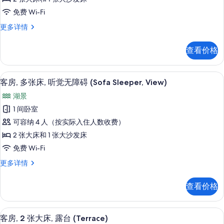
张
免费 Wi-Fi
床
客
更多详情
(Sofa
房,
Sleeper,
多
查看价格
View)
张
床
的
(Sofa
高档床上用品、客房内保险箱、办公桌
显
所
4
Sleeper,
客房, 多张床, 听觉无障碍 (Sofa Sleeper, View)
示
View)
有
湖景
更
客
照
多
1 间卧室
房,
信
片
可容纳 4 人（按实际入住人数收费）
息
多
2 张大床和 1 张大沙发床
张
免费 Wi-Fi
床,
客
更多详情
听
房,
觉
多
查看价格
张
无
床,
障
听
高档床上用品、客房内保险箱、办公桌
显
5
觉
客房, 2 张大床, 露台 (Terrace)
碍