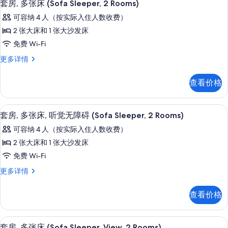
4
床,
觉
套房, 多张床 (Sofa Sleeper, 2 Rooms)
Tub)
Tub)
示
听
更
无
可容纳 4 人（按实际入住人数收费）
的
觉
多
套
障
无
2 张大床和 1 张大沙发床
信
所
房,
障
息
碍,
免费 Wi-Fi
有
碍,
多
露
露
套
更多详情
照
张
台
房,
台
片
(Roll
床
多
(Roll
查看价格
in
张
(Sofa
in
Shower)
床
Sleeper,
更
(Sofa
Shower)
高档床上用品、客房内保险箱、办公桌
显
多
2
4
Sleeper,
套房, 多张床, 听觉无障碍 (Sofa Sleeper, 2 Rooms)
的
信
示
2
Rooms)
可容纳 4 人（按实际入住人数收费）
息
所
Rooms)
套
的
更
2 张大床和 1 张大沙发床
有
房,
所
多
免费 Wi-Fi
照
信
多
有
息
片
套
更多详情
张
照
房,
床,
多
片
查看价格
张
听
床,
觉
听
高档床上用品、客房内保险箱、办公桌
显
4
觉
套房, 多张床 (Sofa Sleeper, View, 2 Rooms)