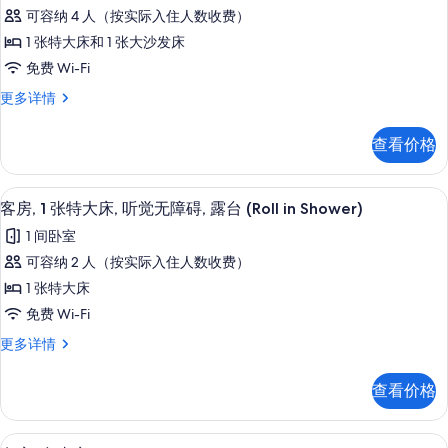
发
1
可容纳 4 人（按实际入住人数收费）
床,
障
张
无
1 张特大床和 1 张大沙发床
碍,
障
特
免费 Wi-Fi
露
碍,
大
露
客
更多详情
台
床
台
房,
(Sofa
(Sofa
1
和
查看价格
Sleeper,
Sleeper,
张
1
View,
特
View,
Tub)
张
大
Tub)
高档床上用品、客房内保险箱、办公桌
显
更
4
床
客房, 1 张特大床, 听觉无障碍, 露台 (Roll in Shower)
沙
的
多
示
和
发
1 间卧室
信
1
所
客
息
张
床,
可容纳 2 人（按实际入住人数收费）
有
房,
沙
无
1 张特大床
发
照
1
床,
障
免费 Wi-Fi
片
张
无
碍,
客
更多详情
障
特
房,
露
碍,
大
1
露
查看价格
台
张
床,
台
特
(Sofa
(Sofa
听
大
Sleeper,
Sleeper,
高档床上用品、客房内保险箱、办公桌
显