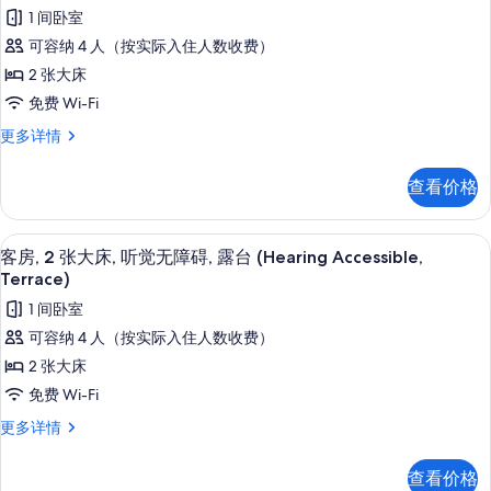
示
无
(Sofa
1 间卧室
障
客
Sleeper,
碍
可容纳 4 人（按实际入住人数收费）
房,
(Sofa
View)
2 张大床
Sleeper,
2
的
View)
免费 Wi-Fi
张
所
更
客
更多详情
多
大
有
房,
信
床,
2
照
息
查看价格
张
露
片
大
台
床,
高档床上用品、客房内保险箱、办公桌
显
5
露
(Terrace)
客房, 2 张大床, 听觉无障碍, 露台 (Hearing Accessible,
示
台
Terrace)
的
(Terrace)
客
所
1 间卧室
更
房,
多
有
可容纳 4 人（按实际入住人数收费）
信
2
照
2 张大床
息
张
片
免费 Wi-Fi
大
客
更多详情
床,
房,
2
听
查看价格
张