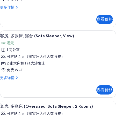
张
多
有
客
更多详情
信
床,
照
房,
息
听
多
片
查看价格
张
觉
床,
无
听
高档床上用品、客房内保险箱、办公桌
显
4
觉
客房, 多张床, 露台 (Sofa Sleeper, View)
障
示
无
碍,
湖景
障
客
碍,
露
1 间卧室
房,
露
台
可容纳 4 人（按实际入住人数收费）
台
多
(Sofa
(Sofa
2 张大床和 1 张大沙发床
张
Sleeper,
Sleeper,
免费 Wi-Fi
View)
床,
View)
更
客
更多详情
露
的
多
房,
信
台
多
所
查看价格
息
张
(Sofa
有
床,
Sleeper,
露
照
高档床上用品、客房内保险箱、办公桌
显
View)
13
台
套房, 多张床 (Oversized, Sofa Sleeper, 2 Rooms)
片
示
(Sofa
的
可容纳 4 人（按实际入住人数收费）
Sleeper,