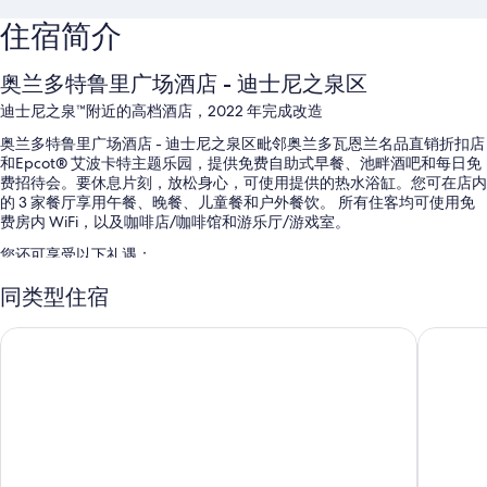
住宿简介
奥兰多特鲁里广场酒店 - 迪士尼之泉区
迪士尼之泉™附近的高档酒店，2022 年完成改造
奥兰多特鲁里广场酒店 - 迪士尼之泉区毗邻奥兰多瓦恩兰名品直销折扣店
和Epcot® 艾波卡特主题乐园，提供免费自助式早餐、池畔酒吧和每日免
费招待会。要休息片刻，放松身心，可使用提供的热水浴缸。您可在店内
的 3 家餐厅享用午餐、晚餐、儿童餐和户外餐饮。 所有住客均可使用免
费房内 WiFi，以及咖啡店/咖啡馆和游乐厅/游戏室。
您还可享受以下礼遇：
室外游泳池配备日光浴躺椅和戏水区
同类型住宿
自助停车（收费）、区内班车和多语言服务
洲际酒店集团&套房奥兰多火烈鸟交叉口镇中心
奥兰多邦
行李储存室、ATM/银行服务和旅游/票务服务
前台保险箱、无烟场所和电梯
在住客点评中，适合家庭的服务设施、早餐和整体价值获得了诸多好
评。
客房特色