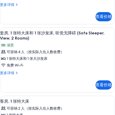
Sleeper
特
Sleeper
套
更多详情
View,
大
View,
房,
2
1
床
2
Rooms)
查看价格
张
更
Rooms)
和
特
多
的
1
大
信
高档床上用品、客房内保险箱、办公桌
显
4
床
套房, 1 张特大床和 1 张沙发床, 听觉无障碍 (Sofa Sleeper,
所
息
张
示
和
View, 2 Rooms)
有
沙
1
套
湖景
张
照
发
房,
沙
可容纳 4 人（按实际入住人数收费）
片
床,
发
1
1 张特大床和 1 张大沙发床
床,
听
张
听
免费 Wi-Fi
觉
觉
特
套
更多详情
无
无
大
房,
障
障
1
床
碍
查看价格
张
碍
(Sofa
和
特
Sleeper,
(Sofa
1
大
View,
高档床上用品、客房内保险箱、办公桌
显
Sleeper,
4
床
客房, 1 张特大床
Tub,
张
示
View,
和
2
沙
可容纳 2 人（按实际入住人数收费）
1
Rooms)
Tub,
客
张