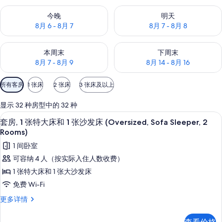
片
查看今晚的空房情况：8月 6 - 8月 7
查看明天的空房情况：8月 7 - 8
今晚
明天
库
8月 6 - 8月 7
8月 7 - 8月 8
查看本周末的空房情况：8月 7 - 8月 9
查看下周末的空房情况：8月 14 -
本周末
下周末
8月 7 - 8月 9
8月 14 - 8月 16
可
所有客房
1 张床
2 张床
3 张床及以上
用
的
显示 32 种房型中的 32 种
客
套房, 1 张特大床和 1 张沙发床 (Overs
显
12
套房, 1 张特大床和 1 张沙发床 (Oversized, Sofa Sleeper, 2
房
示
Rooms)
筛
套
1 间卧室
选
房,
条
可容纳 4 人（按实际入住人数收费）
1
件
1 张特大床和 1 张大沙发床
张
免费 Wi-Fi
特
套
更多详情
大
房,
1
床