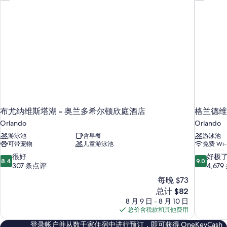
有
信
息
照
片
布尤纳维斯塔湖 - 奥兰多希尔顿欣庭酒店
格兰德维
Orlando
Orlando
游泳池
含早餐
游泳池
可带宠物
儿童游泳池
免费 Wi-
8.4
9.0
很好
好极
8.4
9.0
分，
分，
307 条点评
4,67
总
总
每晚 $73
分
分
新
总计 $82
10，
10，
价
8 月 9 日 - 8 月 10 日
很
好
格
总价含税款和其他费用
好，
极
$82
307
了，
登录帐户并从数千家住宿中进行预订，即可获得 OneKeyCash