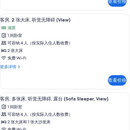
查看价格
息
张
觉
照
大
无
片
床,
高档床上用品、客房内保险箱、办公桌
显
5
听
障
客房, 2 张大床, 听觉无障碍 (View)
示
觉
碍
湖景
无
客
(View,
障
1 间卧室
房,
碍
Tub)
可容纳 4 人（按实际入住人数收费）
(View,
2
的
Tub)
2 张大床
张
所
更
免费 Wi-Fi
多
大
有
信
客
更多详情
床,
照
息
房,
听
2
片
查看价格
张
觉
大
无
床,
高档床上用品、客房内保险箱、办公桌
显
4
听
障
客房, 多张床, 听觉无障碍, 露台 (Sofa Sleeper, View)
示
觉
碍
1 间卧室
无
客
(View)
障
可容纳 4 人（按实际入住人数收费）
房,
碍
的
2 张大床和 1 张大沙发床
(View)
多
所
更
免费 Wi-Fi