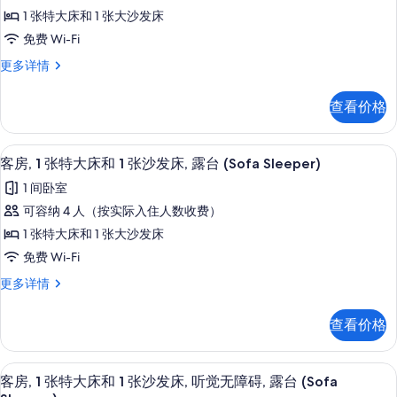
房,
障
障
1 张特大床和 1 张大沙发床
碍
1
碍
(Hearing
免费 Wi-Fi
张
Accessible)
(Hearing
客
更多详情
更
特
Accessible)
房,
多
大
1
的
信
查看价格
张
床
息
所
特
和
大
有
高档床上用品、客房内保险箱、办公桌
显
4
床
1
客房, 1 张特大床和 1 张沙发床, 露台 (Sofa Sleeper)
照
示
和
张
1 间卧室
片
1
客
沙
张
可容纳 4 人（按实际入住人数收费）
房,
沙
发
1 张特大床和 1 张大沙发床
发
1
床
床
免费 Wi-Fi
张
(Sofa
(Sofa
客
更多详情
Sleeper)
特
Sleeper)
房,
更
大
1
的
多
查看价格
张
床
信
所
特
息
和
有
大
高档床上用品、客房内保险箱、办公桌
显
4
床
1
客房, 1 张特大床和 1 张沙发床, 听觉无障碍, 露台 (Sofa
照
示
和