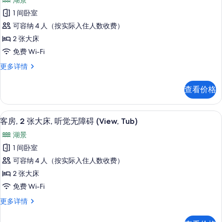
湖景
多
客
片
信
1 间卧室
房,
息
可容纳 4 人（按实际入住人数收费）
2
2 张大床
张
免费 Wi-Fi
大
客
更多详情
床,
房,
听
2
查看价格
张
觉
大
无
床,
高档床上用品、客房内保险箱、办公桌
显
5
听
障
客房, 2 张大床, 听觉无障碍 (View, Tub)
示
觉
碍
湖景
无
客
(View,
障
1 间卧室
房,
碍
Roll-
可容纳 4 人（按实际入住人数收费）
(View,
2
in
Roll-
2 张大床
张
Shower)
in
免费 Wi-Fi
Shower)
大
的
更
客
更多详情
床,
所
多
房,
听
有
信
2