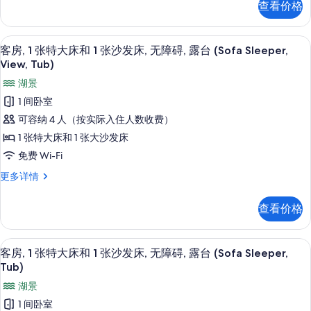
查看价格
碍,
露
张
和
台
特
露
1
(Sofa
大
高档床上用品、客房内保险箱、办公桌
显
台
Sleeper)
张
4
床
客房, 1 张特大床和 1 张沙发床, 无障碍, 露台 (Sofa Sleeper,
更
示
(Sofa
和
View, Tub)
沙
多
1
Sleeper)
客
发
湖景
信
张
的
房,
息
沙
床,
1 间卧室
发
所
1
露
可容纳 4 人（按实际入住人数收费）
床,
有
张
露
台
1 张特大床和 1 张大沙发床
照
台
特
(Sofa
免费 Wi-Fi
(Sofa
片
大
Sleeper,
Sleeper,
客
更多详情
床
View)
View)
房,
更
1
和
的
查看价格
多
张
1
所
信
特
息
张
大
有
高档床上用品、客房内保险箱、办公桌
显
4
床
客房, 1 张特大床和 1 张沙发床, 无障碍, 露台 (Sofa Sleeper,
沙
照
示
和
Tub)
发
片
1
客
湖景
张
床,
房,
沙
1 间卧室
无