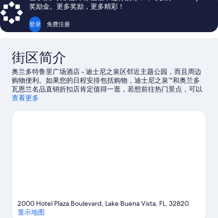
条
4,679
奖励金。更多奖励，更多精彩！
点
条
评
点
登录
免费注册
评
街区简介
奥兰多特鲁里广场酒店 - 迪士尼之泉区邻近主题公园，而且周边
购物便利。如果您的日程安排包括购物，迪士尼之泉™和奥兰多
瓦恩兰名品直销折扣店肯定值得一逛，若想前往热门景点，可以
参观Epcot® 艾波卡特主题乐园和迪斯尼好莱坞影城。阿奎帝卡
查看更多
和迪斯尼动物王国主题公园不容错过。到附近的高尔夫球场，练
习您的挥杆技巧，或者尽情体验该地区的其他活动，如生态旅
游，饱览优美的户外风光。
访问我们的布纳维斯塔湖旅行指南
2000 Hotel Plaza Boulevard, Lake Buena Vista, FL, 32820
显示地图