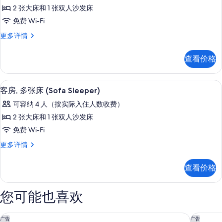
套
所
View)
2 张大床和 1 张双人沙发床
房,
更
有
免费 Wi-Fi
多
多
照
信
套
更多详情
张
片
息
房,
床
多
查看价格
张
(Oversized,
床
Sofa
(Oversized,
高档床上用品、客房内保险箱、办公桌
显
Sleeper,
4
Sofa
客房, 多张床 (Sofa Sleeper)
示
Sleeper,
2
可容纳 4 人（按实际入住人数收费）
2
客
Rooms)
Rooms)
2 张大床和 1 张双人沙发床
的
房,
更
免费 Wi-Fi
多
所
多
信
客
更多详情
有
张
息
房,
照
床
多
查看价格
张
片
(Sofa
床
Sleeper)
(Sofa
您可能也喜欢
的
Sleeper)
更
所
多
布尤纳维斯塔湖 - 奥兰多希尔顿欣庭酒店
格兰德维
广告
广告