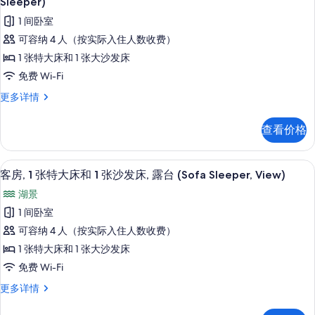
Sleeper)
张
片
1
客
沙
1 间卧室
张
房,
沙
发
可容纳 4 人（按实际入住人数收费）
发
1
床,
1 张特大床和 1 张大沙发床
床,
张
露
露
免费 Wi-Fi
台
特
台
客
更多详情
(Sofa
大
房,
(Sofa
Sleeper)
1
床
更
Sleeper)
查看价格
张
多
和
的
特
信
1
大
息
所
高档床上用品、客房内保险箱、办公桌
显
4
床
客房, 1 张特大床和 1 张沙发床, 露台 (Sofa Sleeper, View)
张
有
示
和
沙
湖景
1
照
客
张
发
1 间卧室
片
房,
沙
床,
可容纳 4 人（按实际入住人数收费）
发
1
床,
听
1 张特大床和 1 张大沙发床
张
听
觉
免费 Wi-Fi
觉
特
无
无
客
更多详情
大
障
房,
障
床
碍,
1