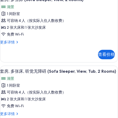
无
示
无
障
湖景
障
套
碍
碍
1 间卧室
房,
(Sofa
(Sofa
可容纳 4 人（按实际入住人数收费）
Sleeper,
多
Sleeper,
2
2 张大床和 1 张大沙发床
张
Rooms)
2
免费 Wi-Fi
更
床
Rooms)
多
套
更多详情
(Sofa
的
信
房,
Sleeper,
息
多
所
查看价格
View,
张
有
床
2
照
(Sofa
高档床上用品、客房内保险箱、办公桌
显
Rooms)
4
Sleeper,
套房, 多张床, 听觉无障碍 (Sofa Sleeper, View, Tub, 2 Rooms)
片
的
示
View,
湖景
2
所
套
Rooms)
1 间卧室
有
房,
更
可容纳 4 人（按实际入住人数收费）
多
照
多
信
2 张大床和 1 张大沙发床
片
张
息
免费 Wi-Fi
床,
套
更多详情
听