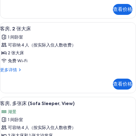
房,
觉
多
查看价格
张
无
床,
障
听
高档床上用品、客房内保险箱、办公桌
显
5
觉
客房, 2 张大床
碍
示
无
(Sofa
1 间卧室
障
客
Sleeper,
碍
可容纳 4 人（按实际入住人数收费）
房,
(Sofa
View,
2 张大床
Sleeper,
2
Tub,
View,
免费 Wi-Fi
张
2
Tub,
客
更多详情
2
大
Rooms)
房,
Rooms)
的
床
2
更
查看价格
张
所
的
多
大
信
有
所
床
息
高档床上用品、客房内保险箱、办公桌
显
4
更
照
有
客房, 多张床 (Sofa Sleeper, View)
示
多
片
照
湖景
信
客
片
息
1 间卧室
房,
可容纳 4 人（按实际入住人数收费）
多
2 张大床和 1 张大沙发床