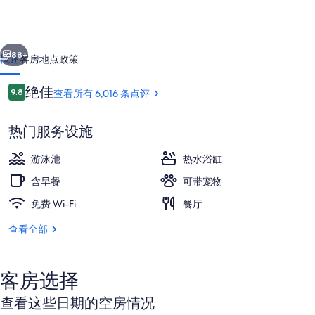
里
广
一个
下一个
场
88+
概述
客房
地点
政策
酒
点
绝佳
9.8
查看所有 6,016 条点评
店
9.8/10
评
-
热门服务设施
迪
游泳池
热水浴缸
士
含早餐
可带宠物
尼
免费 Wi-Fi
餐厅
之
室外游泳池，日光浴躺椅
泉
查看全部
区
的
客房选择
照
查看这些日期的空房情况