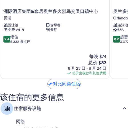
所有 604 间客房均配备高档床上用品和可存放笔记本电脑的保险箱等舒
适设施/服务，还有笔记本电脑工作区和空调等礼遇。 在住客点评中，该
洲
奥
洲际酒店集团&套房奥兰多火烈鸟交叉口镇中心
奥兰多
住宿场所干净、舒适的客房得到了高度评价。
际
兰
贝湖
Orlando
酒
多
更多设施/服务还包括：
游泳池
含早餐
游泳池
店
邦
免费 Wi-Fi
餐厅
SPA
折叠床/加床（额外收费）和免费婴儿床
集
内
团
溪
9.4
8.8
绝佳
超赞
浴室配备淋浴/浴缸组合和免费洗浴用品
9.4
8.8
&
温
分，
分，
5,332 条点评
3,0
55-英寸高清电视，带收费电视频道
套
德
总
总
房
姆
分
分
咖啡机/冲茶器、每日客房清洁服务和书桌
每晚 $74
奥
格
10，
10，
兰
兰
绝
新
超
总价 $83
多
德
佳，
价
赞，
8 月 23 日 - 8 月 24 日
火
度
5,332
格
3,077
总价含税款和其他费用
烈
假
条
$83
条
鸟
酒
点
点
对比同类住宿
交
店
评
评
叉
Orlando
该住宿的更多信息
口
镇
中
住宿服务设施
心
贝
网络
湖