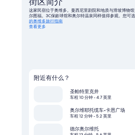
街区简介
这家民宿位于奥维多。曼西尼里剧院和地质与滑坡博物馆
尔图福。3C保龄球馆和奥尔特温泉同样值得参观。您可
的奥维多旅行指南
查看更多
查看奥维多的更多民宿
附近有什么？
圣帕特里克井
车程 10 分钟
- 4.7 英里
奥尔维耶托缆车-卡恩广场
车程 12 分钟
- 5.2 英里
德尔奥尔维托
车程 13 分钟
- 5.6 英里