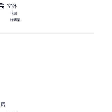
评
老
室外
城
区
花园
烧烤架
退房