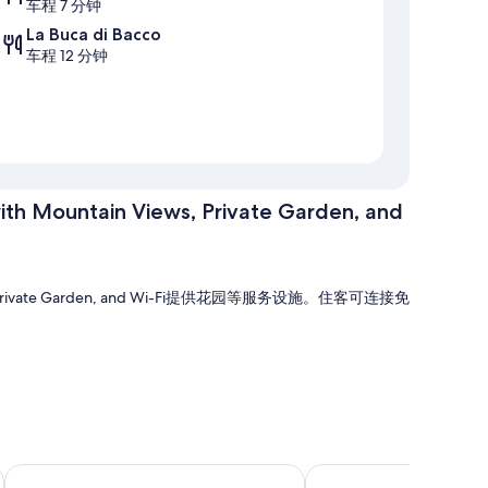
车程 7 分钟
La Buca di Bacco
车程 12 分钟
ith Mountain Views, Private Garden, and
n Views, Private Garden, and Wi-Fi提供花园等服务设施。住客可连接免
n Views, Private Garden, and Wi-Fi的所有客房均提供壁炉和空调等贴心
波斯塔多尼尼 1579 乌纳体验
希尔顿旗下佩鲁贾罗塞塔酒