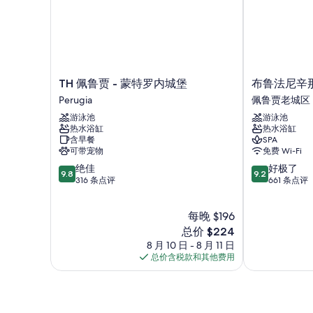
TH
布
TH 佩鲁贾 - 蒙特罗内城堡
布鲁法尼辛
佩
鲁
Perugia
佩鲁贾老城区
鲁
法
游泳池
游泳池
贾
尼
热水浴缸
热水浴缸
-
辛
含早餐
SPA
蒙
那
可带宠物
免费 Wi-Fi
特
酒
9.8
9.2
绝佳
好极了
罗
店
9.8
9.2
分，
分，
316 条点评
661 条点评
内
佩
总
总
城
鲁
分
分
堡
贾
每晚 $196
10，
10，
Perugia
老
绝
新
好
总价 $224
城
佳，
价
极
8 月 10 日 - 8 月 11 日
区
316
格
了，
总价含税款和其他费用
条
$224
661
点
条
评
点
评