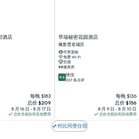
更多客房便利设施/服务还包括：
浴室配备淋浴设施和吹风机
电视，带有线频道
烤面包机、电热水壶和暖气
早
那酒店
早瑞秘密花园酒店
瑞
佩鲁贾老城区
秘
可带宠物
密
免费 Wi-Fi
花
空调
园
健身房
酒
9.6
绝佳
店
9.6
分，
207 条点评
佩
总
鲁
分
贾
每晚 $183
每晚 $136
10，
老
新
绝
新
总价 $209
总价 $156
城
价
佳，
价
8 月 16 日 - 8 月 17 日
区
8 月 9 日 - 8 月 10 日
格
207
格
总价含税款和其他费用
总价含税款和其他费用
$209
条
$156
点
对比同类住宿
评