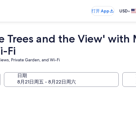
•
打开 App
USD
 Trees and the View' with
i-Fi
iews, Private Garden, and Wi-Fi
日期