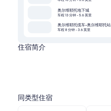
奥尔维耶托地下城
车程 13 分钟
- 5.6 英里
奥尔维耶托缆车-奥尔维耶托站
车程 8 分钟
- 3.6 英里
住宿简介
同类型住宿
TH 佩鲁贾 - 蒙特罗内城堡
布鲁法尼辛那