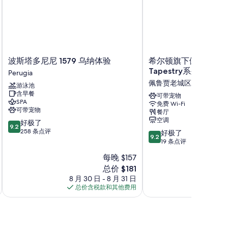
波
希
波斯塔多尼尼 1579 乌纳体验
希尔顿旗下佩鲁贾罗
斯
尔
Tapestry系列
Perugia
塔
顿
佩鲁贾老城区
游泳池
多
旗
含早餐
尼
下
可带宠物
SPA
免费 Wi-Fi
尼
佩
可带宠物
餐厅
1579
鲁
空调
9.2
好极了
乌
贾
9.2
分，
258 条点评
9.2
纳
罗
好极了
9.2
总
分，
体
塞
19 条点评
分
总
验
塔
每晚 $157
10，
分
Perugia
酒
好
新
总价 $181
10，
店，
极
价
好
8 月 30 日 - 8 月 31 日
Tapestry
8 月 
了，
格
极
总价含税款和其他费用
系
总价
258
$181
了，
列
条
19
佩
点
条
鲁
评
点
贾