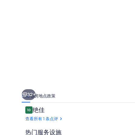
and
the
View'
with
Mountain
Views,
Private
Garden,
and
Wi-
Fi
32+
概述
客房
地点
政策
的
照
点
绝佳
10
10/10
评
片
查看所有 1 条点评
库
热门服务设施