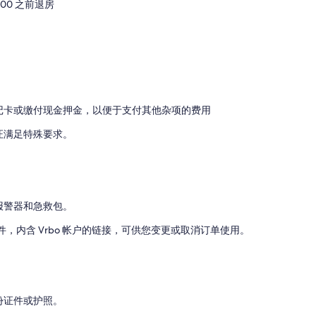
0:00 之前退房
记卡或缴付现金押金，以便于支付其他杂项的费用
证满足特殊要求。
报警器和急救包。
邮件，内含 Vrbo 帐户的链接，可供您变更或取消订单使用。
份证件或护照。