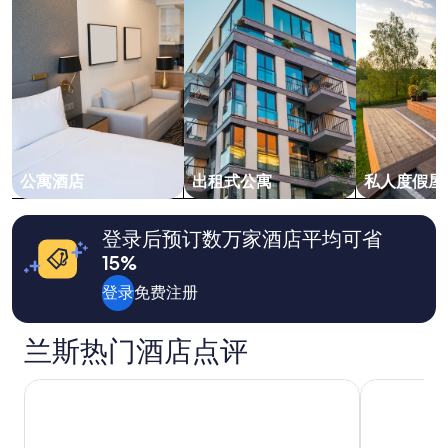
o
位
n
成
w
人
a
1
s
晚
e
住
x
宿
c
的
e
每
l
晚
公寓酒店
出租式公寓
私人度假屋
l
最
e
低
n
价
登录后预订数万家酒店平均可省
t
格。
15%
—
价
v
格
登录
免费注册
e
和
r
供
y
应
兰斯热门酒店点评
c
情
o
况
民宿酒店兰斯中心埃尔隆
特兰斯中心
n
可
v
能
e
会
n
有