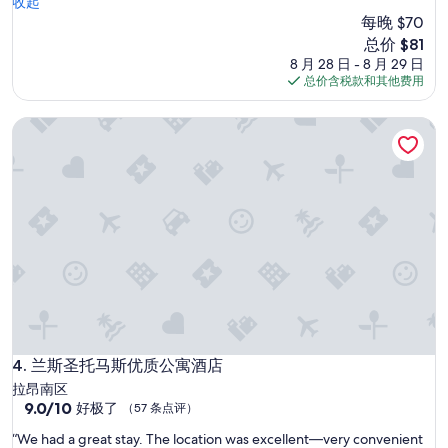
單
收起
10，
乾
每晚 $70
很
淨
好，
新
总价 $81
的
（1,068
价
8 月 28 日 - 8 月 29 日
旅
条
格
总价含税款和其他费用
館
点
$81
”
评）
兰斯圣托马斯优质公寓酒店
兰斯圣托马斯优质公寓酒店
4. 兰斯圣托马斯优质公寓酒店
拉昂南区
9.0
9.0/10
好极了
（57 条点评）
分，
“
“We had a great stay. The location was excellent—very convenient
总