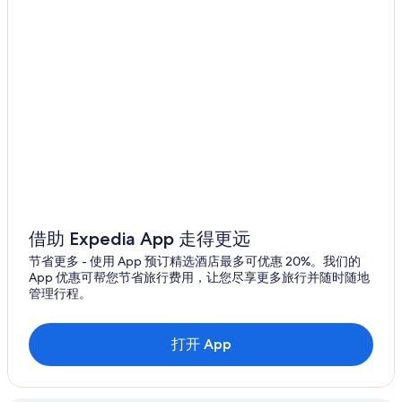
r
,
w
a
s
t
h
a
t
t
h
e
r
o
借助 Expedia App 走得更远
o
m
节省更多 - 使用 App 预订精选酒店最多可优惠 20%。我们的
r
App 优惠可帮您节省旅行费用，让您尽享更多旅行并随时随地
a
管理行程。
t
e
w
打开 App
a
s
s