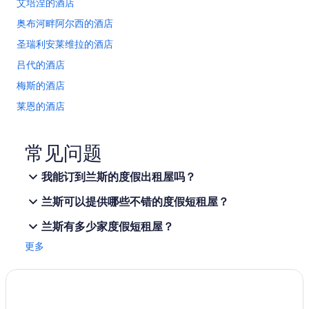
艾培涅的酒店
e
t
奥布河畔阿尔西的酒店
h
圣瑞利安莱维拉的酒店
i
n
吕代的酒店
g
w
梅斯的酒店
e
莱恩的酒店
d
i
香槟的乡间别墅
s
c
香槟的酒店
常见问题
o
香槟的私人度假屋
v
我能订到兰斯的度假出租屋吗？
e
西耶里的酒店
r
兰斯可以提供哪些不错的度假短租屋？
e
葛兰皮衣的酒店
d
兰斯有多少家度假短租屋？
马恩河畔沙蒂隆的酒店
,
h
更多
圣维讷的公寓
o
w
穆宗的酒店
e
位于凡尔登的设有 SPA 水疗的度假村酒店
v
e