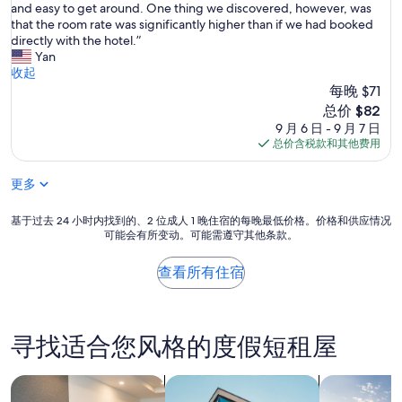
W
and easy to get around. One thing we discovered, however, was
分
e
that the room rate was significantly higher than if we had booked
10，
h
directly with the hotel.”
好
a
Yan
极
d
收起
了，
a
每晚 $71
（57
g
条
新
总价 $82
r
点
价
9 月 6 日 - 9 月 7 日
e
评）
格
总价含税款和其他费用
a
$82
t
更多
s
t
a
基
基于过去 24 小时内找到的、2 位成人 1 晚住宿的每晚最低价格。价格和供应情况
y
可能会有所变动。可能需遵守其他条款。
于
.
过
T
去
查看所有住宿
h
24
e
小
l
时
o
内
寻找适合您风格的度假短租屋
c
找
a
到
t
的、
搜索公寓式酒店
搜索出租式公寓
搜索私人度
i
2