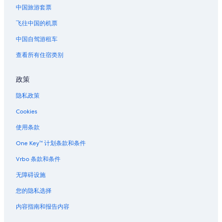
e
中国旅游套票
h
a
飞往中国的机票
d
b
中国自驾游租车
o
o
查看所有住宿类别
k
e
政策
d
d
隐私政策
i
r
Cookies
e
c
使用条款
t
l
One Key™ 计划条款和条件
y
Vrbo 条款和条件
w
i
无障碍设施
t
h
您的隐私选择
t
h
内容指南和报告内容
e