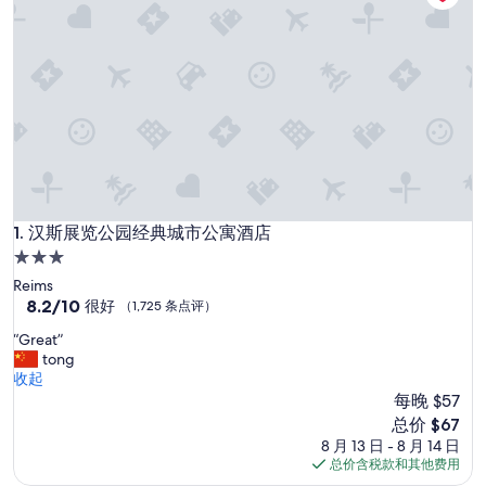
汉斯展览公园经典城市公寓酒店
1. 汉斯展览公园经典城市公寓酒店
3.0
星
Reims
住
8.2
8.2/10
很好
（1,725 条点评）
分，
宿
“
“Great”
总
G
tong
分
r
收起
10，
e
每晚 $57
很
a
好，
新
总价 $67
t
（1,725
价
8 月 13 日 - 8 月 14 日
”
条
格
总价含税款和其他费用
点
$67