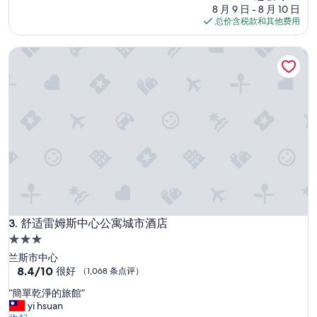
”
（1,078
价
8 月 9 日 - 8 月 10 日
条
格
总价含税款和其他费用
点
$65
评）
舒适雷姆斯中心公寓城市酒店
舒适雷姆斯中心公寓城市酒店
3. 舒适雷姆斯中心公寓城市酒店
3.0
星
兰斯市中心
住
8.4
8.4/10
很好
（1,068 条点评）
分，
宿
“
“簡單乾淨的旅館”
总
簡
yi hsuan
分