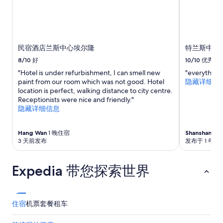
i
所
e
变
n
动。
t
可
a
能
民宿酒店兰斯中心埃尔隆
特兰斯中心
n
需
d
8/10
好
10/10
优秀
遵
e
守
"Hotel is under refurbishment, I can smell new
"everything
a
其
paint from our room which was not good. Hotel
隐藏详细信
s
他
location is perfect, walking distance to city centre.
y
条
Receptionists were nice and friendly."
t
款。
隐藏详细信息
o
g
e
Hang Wan
1 晚住宿
Shanshan
1 
t
3 天前发布
发布于 1 年前
a
r
Expedia 带您探索世界
o
u
n
d
.
住宿
机票
套餐
租车
O
n