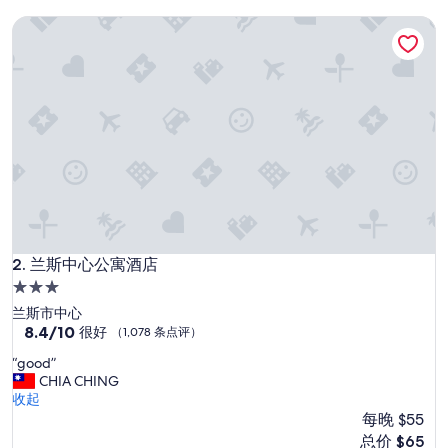
评）
兰斯中心公寓酒店
兰斯中心公寓酒店
2. 兰斯中心公寓酒店
3.0
星
兰斯市中心
住
8.4
8.4/10
很好
（1,078 条点评）
分，
宿
“
“good”
总
g
CHIA CHING
分
o
收起
10，
o
每晚 $55
很
d
好，
新
总价 $65