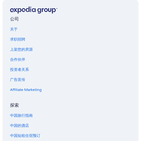
i
g
n
i
公司
f
i
关于
c
a
求职招聘
n
上架您的房源
t
l
合作伙伴
y
h
投资者关系
i
g
广告宣传
h
Affiliate Marketing
e
r
t
探索
h
a
中国旅行指南
n
i
中国的酒店
f
w
中国短租住宿预订