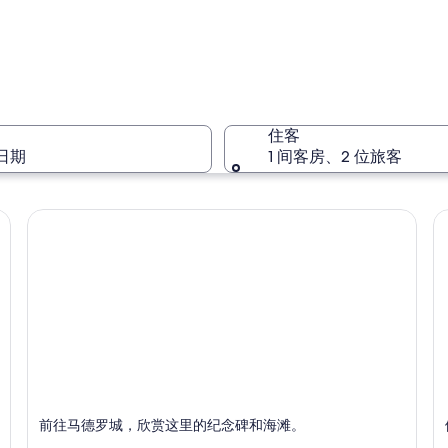
塔毛利帕
住客
日期
1 间客房、2 位旅客
塔毛利帕
马德罗城
前往马德罗城，欣赏这里的纪念碑和海滩。
以海滩和纪念碑而闻名