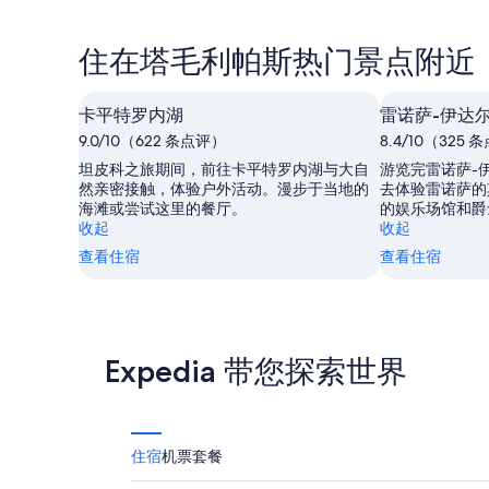
住在塔毛利帕斯热门景点附近
卡平特罗内湖
雷诺萨-伊达
9.0/10（622 条点评）
8.4/10（325
坦皮科之旅期间，前往卡平特罗内湖与大自
游览完雷诺萨-
然亲密接触，体验户外活动。漫步于当地的
去体验雷诺萨的
海滩或尝试这里的餐厅。
的娱乐场馆和爵
收起
收起
查看住宿
查看住宿
Expedia 带您探索世界
住宿
机票
套餐