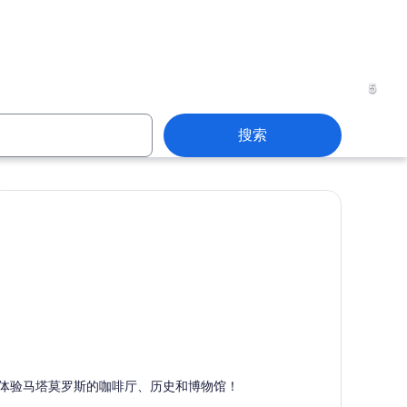
斯
塔毛利帕斯
5
搜索
斯
塔毛利帕斯
马塔莫罗斯
体验马塔莫罗斯的咖啡厅、历史和博物馆！
以购物、散步和酒吧而闻名