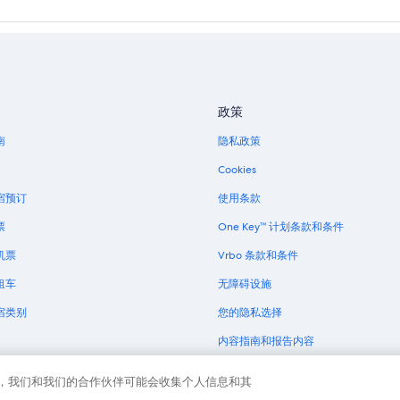
政策
南
隐私政策
Cookies
宿预订
使用条款
票
One Key™ 计划条款和条件
机票
Vrbo 条款和条件
租车
无障碍设施
宿类别
您的隐私选择
内容指南和报告内容
a Group 旗下公司。保留所有权利。Expedia 和飞机标志是 Expedia, Inc. 在美国和/或其他
露的，我们和我们的合作伙伴可能会收集个人信息和其
。