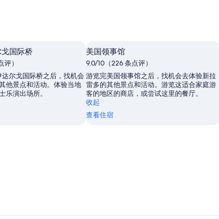
尔戈国际桥
美国领事馆
 条点评）
9.0/10（226 条点评）
伊达尔戈国际桥之后，找机会
游览完美国领事馆之后，找机会去体验新拉
其他景点和活动。体验当地
雷多的其他景点和活动。游览这适合家庭游
士乐演出场所。
客的地区的商店，或尝试这里的餐厅。
收起
查看住宿