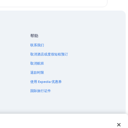
帮助
联系我们
取消酒店或度假短租预订
取消航班
退款时限
使用 Expedia 优惠券
国际旅行证件
国家/地区的商标或注册商标。 CST# 2029030-50.