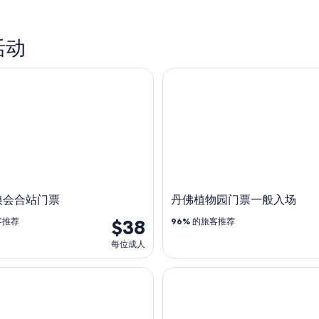
活动
会合站门票
丹佛植物园门票一般入场
狼会合站门票
丹佛植物园门票一般入场
$38
客推荐
96%
的旅客推荐
每位成人
 Pass 和绘画课程
丹佛:市中心水族馆全天通票