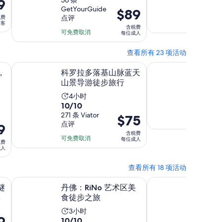
分，
56 条
分，
221 条 V
9
时
时
GetYourGuide
点评
价
$89
满
满
长
长
点评
税费
格
分
分
可免费取
旅客
为
为
含税费
为
10
可免费取消
10
每位成人
4
9
分，
$89
分，
小
小
查看所有 23 项活动
每
56
221
时
时
条
位
条
在新标签页中打开
在新标签页中打开
景
科罗拉多落基山脉蓝天山景导游徒步旅行
爱达荷泉：绳索挑战
，
科罗拉多落基山脉蓝天
爱达荷
点
成
点
山景导游徒步旅行
程门票
评
人
评
活
活
4小时
2小时
10.0
10/10
钟
动
动
分，
271 条 Viator
价
$75
时
时
可免费取
点评
9
满
格
长
长
含税费
分
为
可免费取消
为
为
每位成人
税费
10
成人
$75
4
2
分，
每
小
小
查看所有 18 项活动
271
位
时
时
条
在新标签页中打开
在新标签页中打开
多州丹佛
丹佛：RiNo 艺术区美食徒步之旅
丹佛啤酒水疗中心：
成
30
谜
丹佛：RiNo 艺术区美
丹佛啤
点
人
分
佛
食徒步之旅
科罗拉
评
钟
人水疗
活
3小时
9
10.0
10/10
活
3小