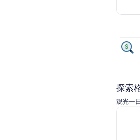
探索
观光一
丹佛：猫