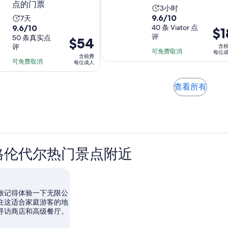
点的门票
活
3小时
9.6
9.6/10
活
7天
动
9.6
9.6/10
分，
40 条 Viator 点
动
价
$1
时
评
分，
50 条真实点
满
价
$54
时
格
长
评
含
满
分
格
长
为
可免费取消
为
每位
含税费
分
10
为
可免费取消
为
$18
每位成人
3
10
分，
$54
每
7
小
分，
40
每
天
位
时
在
查看所有
50
条
位
成
新
条
点
成
标
人
点
评
签
人
评
页
中
打
格伦代尔热门景点附近
开
旅记得体验一下无限公
在这适合家庭游客的地
寻访商店和高级餐厅。