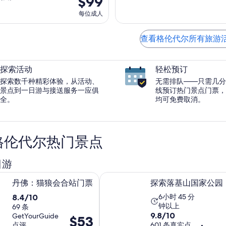
$99
每位成人
查看格伦代尔所有旅游
探索活动
轻松预订
探索数千种精彩体验，从活动、
无需排队——只需几分
景点到一日游与接送服务一应俱
线预订热门景点门票，
全。
均可免费取消。
格伦代尔热门景点
日游
在新标签页中打开
在新标签页中
狼会合站门票
探索落基山国家公园
丹佛：猫狼会合站门票
探索落基山国家公园
8.4
活
8.4/10
6小时 45 分
钟以上
分，
69 条
动
9.8
9.8/10
GetYourGuide
价
$53
满
时
点评
分，
601 条真实点