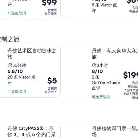
价
$99
动
时
格
评
分，
8 条 Viator 点
满
格
时
长
含
评
含税费
为
满
每位
分
为
长
可免费取消
为
每位旅客
$89
分
10
$99
为
4
每
10
分，
每
3
小
位
分，
69
位
小
时
成
定制之旅
8
条
旅
时
人
条
点
在新标签页中打开
在新标签
区自助徒步之旅
丹佛：私人豪华大麻之旅
客
丹佛艺术区自助徒步之
丹佛：私人豪华大麻
点
评
旅
旅
评
活
活
55分钟
3小时
6.8
8.0
6.8/10
8/10
动
动
价
$19
分，
20 条 Viator 点
分，
2 条
价
$5
时
时
格
评
GetYourGuide
含
满
满
格
长
长
为
每位成
点评
含税费
分
分
*选择 2 
为
可免费取消
为
为
每位成人
$199
上成人可
10
10
可免费取消
$5
低
55
3
每
分，
分，
每
分
小
位
20
2
位
钟
时
成
条
条
成
人
点
在新标签页中打开
点
在新标签
yPASS®：丹佛 3、4 或 5 个热门景点的门票
丹佛植物园门票一般入场
人
*
丹佛 CityPASS®：丹
丹佛植物园门票一般
评
评
佛 3、4 或 5 个热门景
场