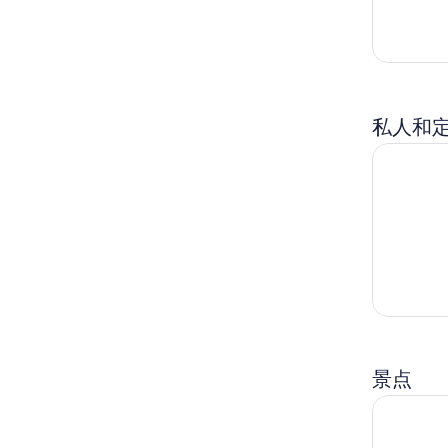
私人和
丹佛艺术
景点
丹佛 Cit