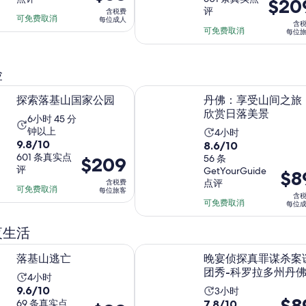
价
$20
格
分
长
评
含税费
满
格
为
10
可免费取消
为
每位成人
含
分
为
可免费取消
分，
$53
每位
6
10
$209
每
69
小
分，
每
条
位
时
险
601
位
点
成
45
条
在新标签页中打开
旅
山国家公园
丹佛：享受山间之旅，欣赏日落美
评
人
分
探索落基山国家公园
丹佛：享受山间之旅
点
客
钟
欣赏日落美景
评
活
6小时 45 分
钟以上
活
4小时
动
9.8
9.8/10
8.6
8.6/10
动
时
分，
601 条真实点
分，
56 条
价
$209
时
长
评
GetYourGuide
满
价
$8
满
格
长
为
点评
含税费
分
格
分
为
可免费取消
每位旅客
为
6
含
10
为
10
可免费取消
$209
每位
4
小
分，
分，
$89
每
小
时
夜生活
601
每
56
位
时
45
条
条
位
在新标签页中打开
旅
亡
晚宴侦探真罪谋杀案谜团秀-科罗拉
分
落基山逃亡
晚宴侦探真罪谋杀案
点
点
成
客
钟
团秀-科罗拉多州丹
评
活
4小时
评
人
9.6
9.6/10
活
3小时
动
价
$8
7.8
分，
69 条真实点
7.8/10