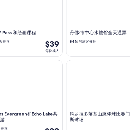
f Pass 和绘画课程
丹佛:市中心水族馆全天通票
$39
客推荐
84%
的旅客推荐
每位成人
s Evergreen和Echo Lake共享半日山游
科罗拉多落基山脉棒球比赛门
ks Evergreen和Echo Lake共
科罗拉多落基山脉棒球比赛门
游
斯球场
客推荐