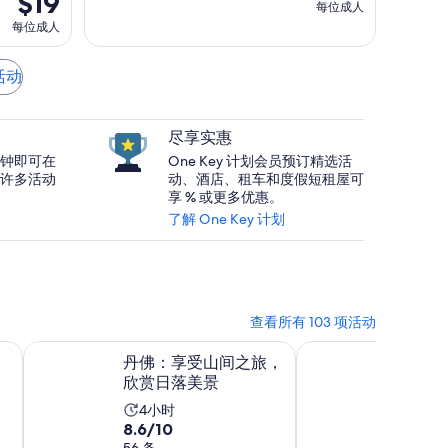
$19
每位成人
每位成人
活动
尽享实惠
钟即可在
One Key 计划会员预订精选活
许多活动
动、酒店、租车和度假短租屋可
享 % 或更多优惠。
了解 One Key 计划
查看所有 103 项活动
打开
在新标签页中打开
丹佛：享受山间之旅，欣赏日落美景
丹佛布雷肯里奇终极
丹佛：享受山间之旅，
丹佛布
欣赏日落美景
日游
活
活
4小时
9小
8.6
9.8
8.6/10
9.8/10
动
动