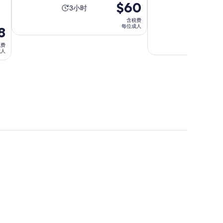
价
$60
活
活
3小时
1小时 
格
钟
动
动
含税费
为
7.6
7.6/10
每位成人
8
时
时
分，
9 条 Via
$60
长
长
评
税费
每
满
为
为
成人
位
分
3
1
成
10
小
小
分，
人
时
时
9
30
条
分
点
钟
评