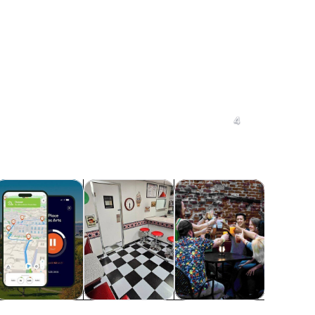
格伦代尔
格伦代尔
4
标签页中打开
在新标签页中打开
在新标签页中打开
在新标
私人和定制之旅
景点
假日和季节性观光团
课程和研
格伦代尔
私人和定制之旅
景点
假日和季节性观光
课程和研