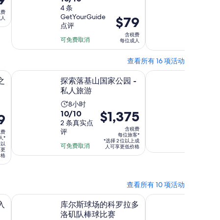
动
9.0
分，
4 条
9/10
动
时
税费
GetYourGuide
分，
8 条 Via
价
$79
满
成人
时
长
点评
评
满
格
分
长
为
含税费
分
为
10
可免费取消
可免费取
每位成人
为
3
10
分，
$79
3
小
分，
每
查看所有 16 项活动
4
小
时
8
条
位
页中打开
在新标签页中打开
时
探索落基山国家公园 - 私人旅游
丹佛2小时语音导览步
之
探索落基山国家公园 -
丹佛2
条
点
成
私人旅游
行游览
点
评
人
音解说
评
活
8小时
10.0
价
$1,375
10/10
活
2小
动
9
分，
2 条真实点
格
动
时
含税费
评
税费
满
为
时
长
每位旅客*
人*
*选择 2 位以上成
可免费取
分
位以
$1,375
长
可免费取消
为
人可享更低价格
享更
10
每
价格
为
8
分，
位
2
小
2
旅
小
时
查看所有 10 项活动
条
客
时
页中打开
点
在新标签页中打开
库尔斯球场的科罗拉多洛矶队棒球比赛
丹佛幻觉博物馆，入
*
入
库尔斯球场的科罗拉多
丹佛幻
评
洛矶队棒球比赛
券