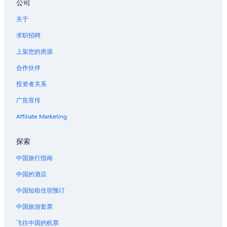
丹佛市中心的酒店
公司
丹佛县的村舍
关于
位于丹佛县的经济型酒店
求职招聘
丹佛县的酒店
上架您的房源
丹佛县的家庭旅馆
合作伙伴
丹佛县的青年旅舍
投资者关系
丹佛县的私人度假屋
广告宣传
位于山顶的商务酒店
Affiliate Marketing
位于山顶的家庭式酒店
位于山顶的历史风格酒店
探索
位于樱桃溪的经济型酒店
中国旅行指南
位于樱桃溪的设有泳池的酒店
中国的酒店
位于奇士曼公园的 5 星级酒店
中国短租住宿预订
科罗拉多会议中心附近的酒店
中国旅游套票
会议中心站的公寓酒店
飞往中国的机票