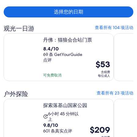
每
人
选择您的日期
$669
观光一日游
查看所有 104 项活动
在新标签页中打开
丹佛：猫狼会合站门票
探索落基
丹佛：猫狼会合站门票
8.4
8.4/10
分，
69 条 GetYourGuide
点评
满
价
$53
分
格
含税费
10
为
可免费取消
每位成人
分，
$53
69
每
户外探险
查看所有 23 项活动
条
位
点
在新标签页中打开
探索落基山国家公园
丹佛：享
成
探索落基山国家公园
评
人
活
6小时 45 分钟以
上
动
9.8
9.8/10
时
价
$209
分，
601 条真实点评
长
格