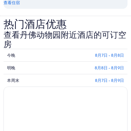
查看住宿
热门酒店优惠
查看丹佛动物园附近酒店的可订空
房
查
今晚
8月7日 - 8月8日
看
查
丹
明晚
8月8日 - 8月9日
看
佛
查
丹
本周末
8月7日 - 8月9日
动
看
佛
物
丹
动
园
佛
物
附
动
园
近
物
附
今
园
近
晚
附
明
的