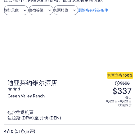
过去 48 小时内搜索到的价格。点击以查看更新价格。
旅行天数
住宿等级
机票舱位
删除所有筛选条件
机票立省 100%
原
迪亚莱约维尔酒店
$558
$337
价
2.5
为
out
Green Valley Ranch
每人
of
9月23日 - 9月28日
每
1 天前报价
5
人
包含往返机票
$558，
达拉斯 (DFW) 至 丹佛 (DEN)
现
价
4
/
10
(51 条点评)
为