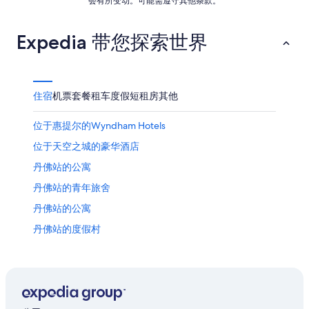
会有所变动。可能需遵守其他条款。
9
日
Expedia 带您探索世界
住宿
机票
套餐
租车
度假短租房
其他
位于惠提尔的Wyndham Hotels
位于天空之城的豪华酒店
丹佛站的公寓
丹佛站的青年旅舍
丹佛站的公寓
丹佛站的度假村
丹佛艺术博物馆附近的酒店
位于丹佛市中心的家庭式酒店
位于丹佛市中心的滑雪酒店