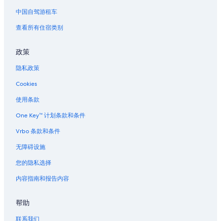
北丹佛的私人度假屋
中国自驾游租车
北丹佛的度假村
查看所有住宿类别
丹佛植物园附近的酒店
位于丹佛的 4 星级酒店
政策
丹佛的农业旅游旅馆
隐私政策
丹佛的公寓
Cookies
丹佛的民宿
使用条款
丹佛的胶囊酒店
One Key™ 计划条款和条件
丹佛的城堡
Vrbo 条款和条件
丹佛的木屋
无障碍设施
丹佛的村舍
您的隐私选择
丹佛的家庭旅馆
内容指南和报告内容
位于丹佛的娱乐场酒店
位于丹佛的经济型酒店
帮助
位于丹佛的Four Seasons酒店
联系我们