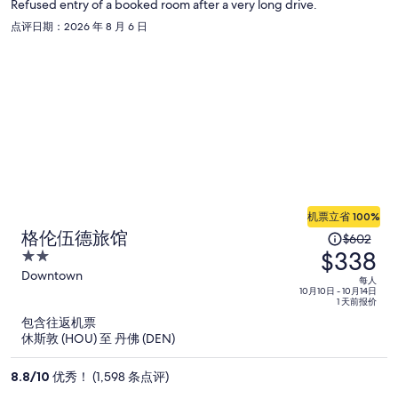
Refused entry of a booked room after a very long drive.
每
点评日期：2026 年 8 月 6 日
人
$337
机票立省 100%
原
格伦伍德旅馆
$602
$338
价
2
为
out
Downtown
每人
of
10月10日 - 10月14日
每
1 天前报价
5
人
包含往返机票
$602，
休斯敦 (HOU) 至 丹佛 (DEN)
现
价
8.8
/
10
优秀！ (1,598 条点评)
为