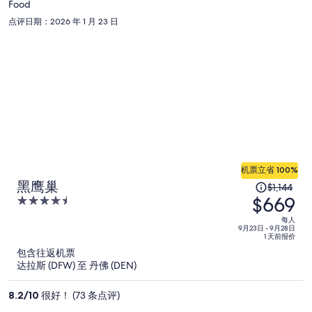
Food
每
点评日期：2026 年 1 月 23 日
人
$338
机票立省 100%
原
黑鹰巢
$1,144
$669
价
4.5
为
out
每人
of
9月23日 - 9月28日
每
1 天前报价
5
人
包含往返机票
$1,144，
达拉斯 (DFW) 至 丹佛 (DEN)
现
价
8.2
/
10
很好！ (73 条点评)
为