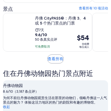
10
55
$5
分，
景点
查看所有 10 项活动
分
每
20
钟
位
在新标签
丹佛 CityPASS®：丹佛 3、4 或 5 个热门景点的门票
丹佛植物
条
丹佛 CityPASS®：丹佛 3、4
成
或 5 个热门景点的门票
点
人
评
活
7天
9.6
9.6/10
动
价
$54
分，
50 条真实点评
时
格
含税费
满
长
为
可免费取消
每位成人
分
为
$54
10
7
每
在
查看所有
分，
天
位
新
50
成
标
住在丹佛动物园热门景点附近
条
签
人
点
页
评
中
丹佛动物园
打
8.6/10（3,187 条点评）
开
为何不前往丹佛动物园观赏生活在那里的动物们，领略丹佛这一人气
景点的魅力？ 体验这活力地区的热门的剧院和有趣的博物馆。
收起