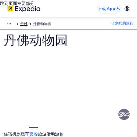
跳到页面主要部分
下载 App
计划您的旅行
丹佛
丹佛动物园
丹佛动物园
丹
佛
动
25
物
园
住宿
机票
租车
套餐
旅游活动
游轮