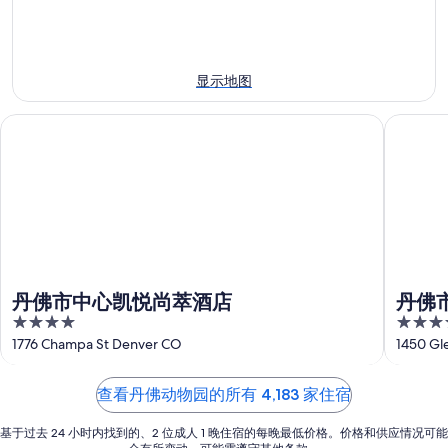
近
晚
住
的
的
宿
本
住
价
周
宿
格，
显示地图
末
价
入
住
格，
住
丹佛市中心凯悦尚萃酒店
丹佛市中
宿
入
日
价
住
期
格，
日
为
入
期
8
住
月
为
日
7
8
日
月
期
-
8
为
丹佛市中心凯悦尚萃酒店
丹佛
8
日
8
4
4
月
-
月
out
out
1776 Champa St Denver CO
1450 Gl
8
8
7
of
of
日
月
日
5
5
查看丹佛动物园的所有 4,183 家住宿
9
-
日
8
基于过去 24 小时内找到的、2 位成人 1 晚住宿的每晚最低价格。价格和供应情况可能
月