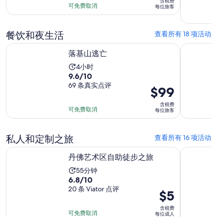
满
含税费
为
为
可免费取消
每位旅客
分
6
$209
10
小
每
分，
餐饮和夜生活
查看所有 18 项活动
时
位
601
在新标签页中打开
落基山逃亡
晚宴侦探
45
旅
条
落基山逃亡
分
客
点
活
4小时
钟
评
9.6
9.6/10
动
分，
69 条真实点评
时
价
$99
满
长
格
含税费
分
为
为
可免费取消
每位旅客
10
4
$99
分，
小
每
私人和定制之旅
查看所有 16 项活动
69
时
位
条
在新标签页中打开
丹佛艺术区自助徒步之旅
丹佛：私
旅
丹佛艺术区自助徒步之旅
点
客
评
活
55分钟
6.8
6.8/10
动
分，
20 条 Viator 点评
时
价
$5
满
长
格
含税费
分
为
为
可免费取消
每位成人