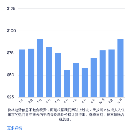
款。
$125
$100
$75
$50
$25
10 月
12 月
3 月
4 月
5 月
6 月
8 月
9 月
11 月
2 月
7 月
1 月
价格趋势信息不包含税费，而是根据我们网站上过去 7 天按照 2 位成人入住
东京的热门青年旅舍的平均每晚基础价格计算得出。选择日期，搜索每晚含
税总价。
关
更多详情