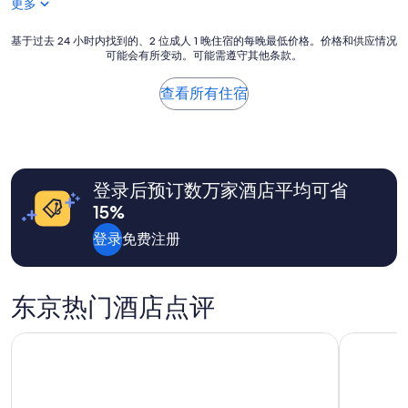
更多
.
（35
”
条
点
基
基于过去 24 小时内找到的、2 位成人 1 晚住宿的每晚最低价格。价格和供应情况
评）
可能会有所变动。可能需遵守其他条款。
于
过
去
查看所有住宿
24
小
时
内
找
登录后预订数万家酒店平均可省
到
的、
15%
2
位
登录
免费注册
成
人
1
东京热门酒店点评
晚
住
宿
新宿格兰贝尔酒店
羽田机场维
的
每
晚
最