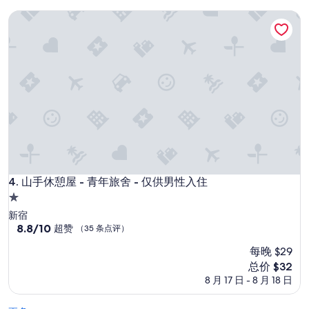
n
点
$65
t
山手休憩屋 - 青年旅舍 - 仅供男性入住
评）
e
r
s
t
a
f
f
w
e
r
e
v
e
山手休憩屋 - 青年旅舍 - 仅供男性入住
4. 山手休憩屋 - 青年旅舍 - 仅供男性入住
r
1.0
y
星
f
新宿
r
住
8.8
8.8/10
超赞
（35 条点评）
i
分，
宿
每晚 $29
e
总
n
分
新
总价 $32
d
10，
价
8 月 17 日 - 8 月 18 日
l
超
格
y
赞，
$32