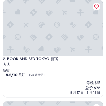
會
BOOK AND BED TOKYO 新宿
评）
再
入
住
”
BOOK AND BED TOKYO 新宿
2. BOOK AND BED TOKYO 新宿
2.0
星
新宿
住
8.2
8.2/10
很好
（502 条点评）
分，
宿
每晚 $67
总
分
新
总价 $75
10，
价
8 月 17 日 - 8 月 18 日
很
格
好，
$75
伊曼诺东京青年旅馆/背包客住宿
（502