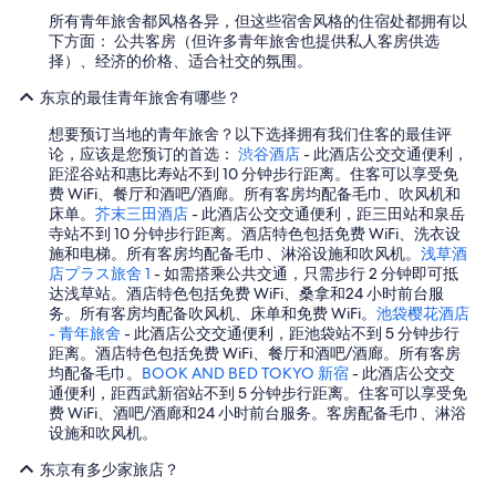
所有青年旅舍都风格各异，但这些宿舍风格的住宿处都拥有以
下方面： 公共客房（但许多青年旅舍也提供私人客房供选
择）、经济的价格、适合社交的氛围。
东京的最佳青年旅舍有哪些？
想要预订当地的青年旅舍？以下选择拥有我们住客的最佳评
论，应该是您预订的首选：
渋谷酒店
- 此酒店公交交通便利，
距涩谷站和惠比寿站不到 10 分钟步行距离。住客可以享受免
费 WiFi、餐厅和酒吧/酒廊。所有客房均配备毛巾、吹风机和
床单。
芥末三田酒店
- 此酒店公交交通便利，距三田站和泉岳
寺站不到 10 分钟步行距离。酒店特色包括免费 WiFi、洗衣设
施和电梯。所有客房均配备毛巾、淋浴设施和吹风机。
浅草酒
店プラス旅舍 1
- 如需搭乘公共交通，只需步行 2 分钟即可抵
达浅草站。酒店特色包括免费 WiFi、桑拿和24 小时前台服
务。所有客房均配备吹风机、床单和免费 WiFi。
池袋樱花酒店
- 青年旅舍
- 此酒店公交交通便利，距池袋站不到 5 分钟步行
距离。酒店特色包括免费 WiFi、餐厅和酒吧/酒廊。所有客房
均配备毛巾。
BOOK AND BED TOKYO 新宿
- 此酒店公交交
通便利，距西武新宿站不到 5 分钟步行距离。住客可以享受免
费 WiFi、酒吧/酒廊和24 小时前台服务。客房配备毛巾、淋浴
设施和吹风机。
东京有多少家旅店？