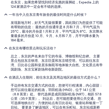
在东京，如果您希望找到经济实惠的落脚处，Expedia 上的
124 家酒店中一定会有不错的选择。
一年当中入住东京青年旅舍的最佳时间是什么时候？
发现新地方时，好天气无疑很重要，因此我们为您提供了可能
有帮助的信息： 最热的月份通常是 8 月和 7 月，平均气温为
25℃，最冷的月份是 1 月和 2 月，平均气温为 8℃。东京降水
量最多的月份是 10 月、9 月、6 月和 7 月，月平均降水量为
184 毫米。
在东京有哪些景点和玩乐活动？
总之，东京的声名来自于它的寺庙、博物馆和纪念碑。 主要
景点包括东京铁塔、东京巨蛋和东京晴空塔。可以前往东京
湾、日比谷公园和皇居东御苑等地体验大自然。文化景点有帝
国剧场、东京宝冢剧场和创新剧院。
在酒店入住期间，前往东京及其周边地区的最佳方式是什么？
手边持有东京交通方式的信息，您便可行程满满，内心甜甜：
您可以前往最近的机场，羽田机场 (HND)，位于 14.1 公里
（8.8 英里）处。 替代选择是成田国际机场 (NRT)，相距 57.8
公里（35.9 英里）。 到达后，您可能想要使用公共交通。 您
可选择地铁出行，方便的站点有日比谷站、银座站和银座一丁
目站。 要更多了解该地区，可以在有乐町站、东京站或新桥