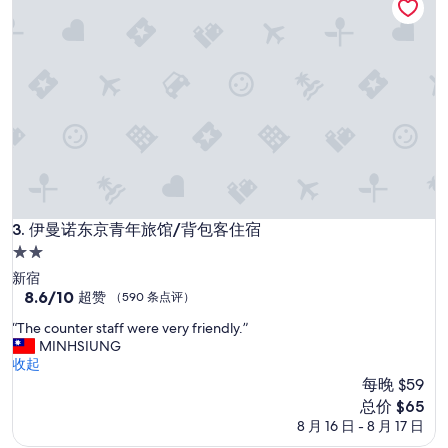
条
点
评）
伊曼诺东京青年旅馆/背包客住宿
3. 伊曼诺东京青年旅馆/背包客住宿
2.0
星
新宿
住
8.6
8.6/10
超赞
（590 条点评）
分，
宿
“
“The counter staff were very friendly.”
总
T
MINHSIUNG
分
h
收起
10，
e
每晚 $59
超
c
赞，
新
总价 $65
o
（590
价
8 月 16 日 - 8 月 17 日
u
条
格