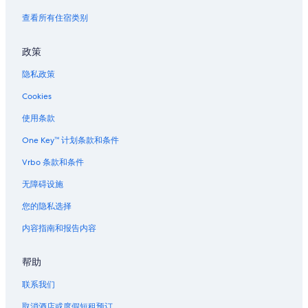
筑地场外市场附近的酒店
查看所有住宿类别
大手町的酒店
政策
八丁堀的酒店
隐私政策
八丁堀站附近的酒店
Cookies
Ginza Six 百货商城附近的酒店
台场的日式旅馆
使用条款
汐留的酒店
One Key™ 计划条款和条件
上野站的公寓酒店
Vrbo 条款和条件
上野站的家庭旅馆
无障碍设施
有乐町的酒店
您的隐私选择
京桥的酒店
内容指南和报告内容
中银胶囊塔附近的酒店
帮助
银座站附近的酒店
位于丸之内街区的历史风格酒店
联系我们
位于丸之内街区的豪华酒店
取消酒店或度假短租预订