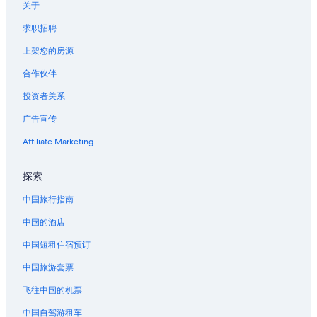
关于
品川站的公寓酒店
求职招聘
品川站的胶囊酒店
上架您的房源
品川站的公寓式酒店
合作伙伴
位于新桥的Apa Hotels
投资者关系
位于新桥的精品酒店
广告宣传
位于新桥的商务酒店
位于新桥的Capsule and Sauna Century Group酒店
Affiliate Marketing
位于新桥的经济型酒店
探索
位于新桥的家庭式酒店
中国旅行指南
位于新桥的历史风格酒店
中国的酒店
位于新桥的豪华酒店
中国短租住宿预订
位于新桥的Marriott Hotels & Resorts
中国旅游套票
位于新桥的Prince Hotels
位于新桥的Villa Fontaine酒店
飞往中国的机票
新桥的酒店
中国自驾游租车