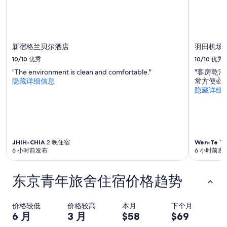
低
价
格。
价
格
新宿格兰贝尔酒店
羽田机场
和
10/10
优秀
10/10
优秀
供
应
"The environment is clean and comfortable."
"客房乾
情
隐藏详细信息
常方便👍"
况
隐藏详细
可
能
会
有
所
变
JHIH-CHIA
2 晚住宿
Wen-Te
1
6 小时前发布
6 小时前发
动。
可
能
东京青年旅舍住宿价格趋势
需
遵
守
价格较低
价格较高
本月
下个月
其
6 月
3 月
$58
$69
他
条