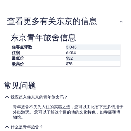
于
价
格
趋
查看更多有关东京的信息
势
的
更
东京青年旅舍信息
多
详
住客点评数
3,043
情
住宿
6,014
最低价
$32
最高价
$75
常见问题
我应该入住东京的青年旅舍吗？
青年旅舍不失为入住的实惠之选，您可以由此省下更多钱用于
外出游玩。 您可以了解这个目的地的文化特色，如寺庙和博
物馆。
什么是青年旅舍？