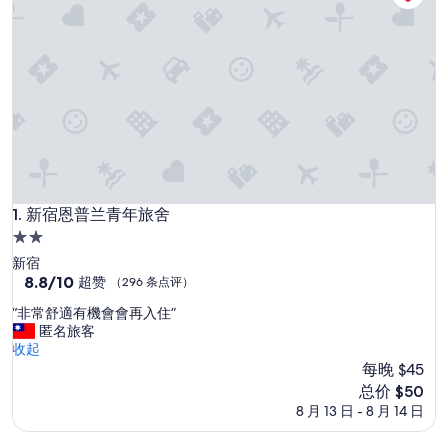
新宿恩普兰青年旅舍
1. 新宿恩普兰青年旅舍
2.0
星
新宿
住
8.8
8.8/10
超赞
（296 条点评）
分，
宿
“
“非常舒適有機會會再入住”
总
非
匿名旅客
分
常
收起
10，
舒
每晚 $45
超
適
赞，
新
总价 $50
有
（296
价
8 月 13 日 - 8 月 14 日
機
条
格
會
点
$50