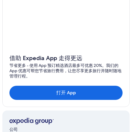
V
e
r
y
f
r
i
e
n
d
借助 Expedia App 走得更远
l
y
节省更多 - 使用 App 预订精选酒店最多可优惠 20%。我们的
a
App 优惠可帮您节省旅行费用，让您尽享更多旅行并随时随地
n
管理行程。
d
h
e
打开 App
l
p
f
u
l
.
T
公司
h