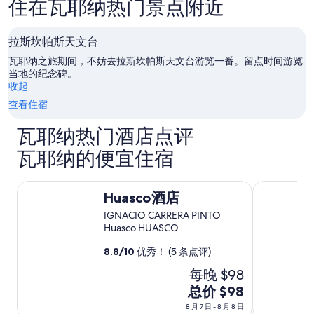
e
住在瓦耶纳热门景点附近
的
1
.
每
0
H
晚
,
a
最
拉斯坎帕斯天文台
0
n
低
0
瓦耶纳之旅期间，不妨去拉斯坎帕斯天文台游览一番。留点时间游览
n
价
0
当地的纪念碑。
o
格。
.
收起
u
价
T
n
格
查看住宿
h
c
和
e
o
供
瓦耶纳热门酒店点评
h
m
应
o
o
瓦耶纳的便宜住宿
情
t
d
况
e
o
可
l
Huasco酒店
巴耶纳尔橄
p
能
h
Huasco酒店
a
会
a
r
IGNACIO CARRERA PINTO
有
d
c
Huasco HUASCO
所
a
h
变
v
8.8
/
10
优秀！ (5 条点评)
e
动。
e
g
可
r
每晚 $98
g
能
y
8
总价 $98
i
需
S
o
月
遵
p
8 月 7 日 - 8 月 8 日