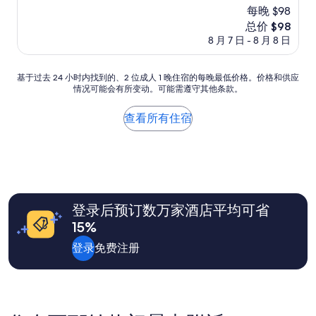
s
评）
每晚 $98
o
a
n
新
总价 $98
s
a
价
8 月 7 日 - 8 月 8 日
m
l
格
a
e
$98
l
è
基
基于过去 24 小时内找到的、2 位成人 1 晚住宿的每晚最低价格。价格和供应
l
g
情况可能会有所变动。可能需遵守其他条款。
于
s
e
过
e
n
去
a
查看所有住宿
t
24
p
i
小
o
l
时
r
e
内
t
e
找
t
d
到
o
i
的、
w
登录后预订数万家酒店平均可省
s
2
n
15%
p
位
o
o
成
f
登录
免费注册
n
人
a
i
1
b
b
晚
o
i
住
u
l
宿
t