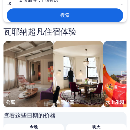
2 位旅客，1 间客房
搜索
瓦耶纳超凡住宿体验
搜索出租式公寓
搜索共管公寓
搜索带水上
公寓
共管公寓
水上乐园
查看这些日期的价格
今晚
明天