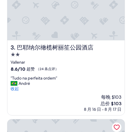
a
m
e
r
a
è
d
a
v
巴耶纳尔橄榄树丽笙公园酒店
3. 巴耶纳尔橄榄树丽笙公园酒店
v
2.0
e
星
r
Vallenar
o
住
8.6
8.6/10
超赞
（24 条点评）
a
宿
分，
c
“
“Tudo na perfeita ordem”
总
c
T
André
分
o
u
收起
10，
g
d
超
每晚 $103
l
o
赞，
新
总价 $103
i
n
（24
价
8 月 16 日 - 8 月 17 日
e
a
条
格
n
p
点
$103
t
e
Huasco酒店
评）
e
r
,
f