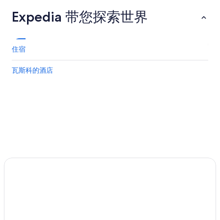
k
Expedia 带您探索世界
f
a
s
t
住宿
c
h
e
瓦斯科的酒店
f
w
e
r
e
o
u
t
s
t
a
n
d
i
n
g
!