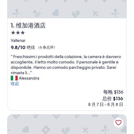
维加港酒店
1. 维加港酒店
3.0
星
Vallenar
住
9.8
9.8/10
绝佳
（6 条点评）
宿
分，
“
“ Freschissimi i prodotti della colazione, la camera è davvero
总
F
accogliente, il letto molto comodo. Il personale è gentile e
分
r
disponibile. Hanno un comodo parcheggio privato. Sarei
10，
e
rimasta lì…”
绝
s
Alessandra
佳，
c
收起
（6
h
条
每晚 $136
i
点
新
总价 $136
s
评）
价
8 月 7 日 - 8 月 8 日
s
格
i
$136
m
维加港公寓酒店
i
i
p