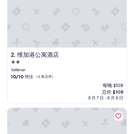
r
o
d
o
t
t
i
d
e
l
维加港公寓酒店
2. 维加港公寓酒店
l
2.0
a
c
星
Vallenar
o
住
10.0
10/10
绝佳
（3 条点评）
l
宿
分，
a
每晚 $108
总
z
新
总价 $108
分
i
价
10，
8 月 7 日 - 8 月 8 日
o
格
绝
n
$108
佳，
巴耶纳尔橄榄树丽笙公园酒店
e
（3
,
条
l
点
a
评）
c