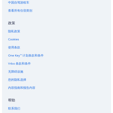
s
中国自驾游租车
h
b
查看所有住宿类别
o
w
l
政策
o
隐私政策
f
s
Cookies
c
r
使用条款
a
m
One Key™ 计划条款和条件
b
l
Vrbo 条款和条件
e
无障碍设施
d
e
您的隐私选择
g
g
内容指南和报告内容
s
i
n
帮助
a
联系我们
d