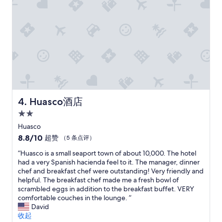
i
e
l
i
l
t
e
a
t
o
t
r
o
d
m
e
o
m
l
”
t
Huasco酒店
4. Huasco酒店
o
2.0
c
o
星
Huasco
m
住
8.8
8.8/10
超赞
（5 条点评）
o
宿
分，
d
“
“Huasco is a small seaport town of about 10,000. The hotel
总
o
H
had a very Spanish hacienda feel to it. The manager, dinner
分
.
u
chef and breakfast chef were outstanding! Very friendly and
10，
I
a
helpful. The breakfast chef made me a fresh bowl of
超
l
s
scrambled eggs in addition to the breakfast buffet. VERY
赞，
p
c
comfortable couches in the lounge. ”
（5
e
o
David
条
r
i
收起
点
s