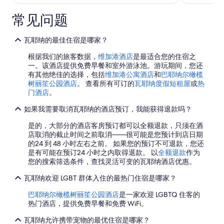
p
守
7
a
r
其
n
日
常见问题
i
他
i
到
v
条
s
8
a
款。
h
瓦耶纳的最佳住宿是哪家？
t
月
h
o
根据我们的旅客数据，
维加港酒店
是最适合您的住宿之
8
a
.
一。该酒店提供免费早餐和室外游泳池。游玩期间，您还
c
日
S
有其他绝佳的选择，包括
维加港公寓酒店
和
巴耶纳尔橄榄
i
的
a
树丽笙公园酒店
。 查看所有可订的
瓦耶纳度假短租屋
或
热
e
每
r
门酒店
。
n
e
晚
d
i
如果我需要取消瓦耶纳的酒店预订，我能获得退款吗？
a
价
r
f
格
是的，大部分的酒店客房预订都可以全额退款，只须在酒
i
e
总
店取消的截止时间之前取消——很可能是您预计到店日期
m
e
的24 到 48 小时左右之前。 如果您的预订不可退款，您还
a
价
l
是有可能在预订24 小时之内取得退款。 以
全额退款
作为
s
$98
t
您的搜索筛选条件，查找灵活可变的瓦耶纳酒店优惠。
t
o
a
i
瓦耶纳欢迎 LGBT 群体入住的最热门住宿是哪家？
l
t
ì
.
巴耶纳尔橄榄树丽笙公园酒店
是一家欢迎 LGBTQ 住客的
…
T
热门酒店，提供免费早餐和免费 WiFi。
”
h
e
瓦耶纳允许携带宠物的最优住宿是哪家？