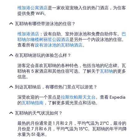
m
维加港公寓酒店
是一家欢迎宠物入住的热门酒店，为住客
a
提供免费 WiFi。
n
a
瓦耶纳有哪些带游泳池的住宿？
g
e
维加港酒店
：设有自助、室外游泳池和免费自助停车。
巴
r
耶纳尔橄榄树丽笙公园酒店
是另外一个内设泳池的住宿。
,
查看所有
设有游泳池的瓦耶纳酒店
。
d
i
在瓦耶纳游玩的体验怎么样？
n
n
游客定会喜欢瓦耶纳的各种特色，包括当地的纪念碑。瓦
e
耶纳有 5 家酒店和其他住宿可选。了解关于
瓦耶纳
的更多
r
信息。
c
h
到达瓦耶纳后，有哪些热门景点可以游览？
e
深受欢迎的一个景点是
拉斯坎帕斯天文台
。查看 Expedia
f
的
瓦耶纳指南
，了解更多观光景点和活动。
a
n
瓦耶纳的天气状况如何？
d
b
最热的月份通常是 1 月和 2 月，平均气温为 21℃，最冷的
r
月份是 7 月和 6 月，平均气温为 15℃。瓦耶纳的年平均降
e
水量为 51 毫米。
a