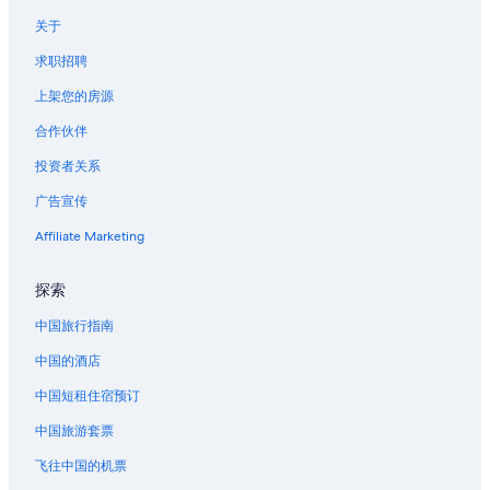
e
关于
b
r
求职招聘
e
a
上架您的房源
k
合作伙伴
f
a
投资者关系
s
t
广告宣传
c
h
Affiliate Marketing
e
f
探索
m
a
中国旅行指南
d
e
中国的酒店
m
e
中国短租住宿预订
a
f
中国旅游套票
r
飞往中国的机票
e